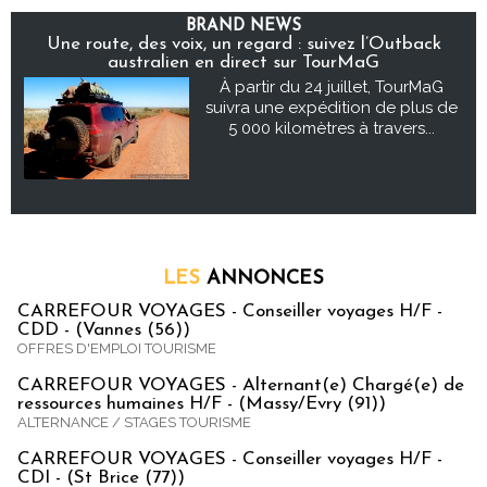
BRAND NEWS
Une route, des voix, un regard : suivez l’Outback
australien en direct sur TourMaG
À partir du 24 juillet, TourMaG
suivra une expédition de plus de
5 000 kilomètres à travers...
LES
ANNONCES
CARREFOUR VOYAGES - Conseiller voyages H/F -
CDD - (Vannes (56))
OFFRES D'EMPLOI TOURISME
CARREFOUR VOYAGES - Alternant(e) Chargé(e) de
ressources humaines H/F - (Massy/Evry (91))
ALTERNANCE / STAGES TOURISME
CARREFOUR VOYAGES - Conseiller voyages H/F -
CDI - (St Brice (77))