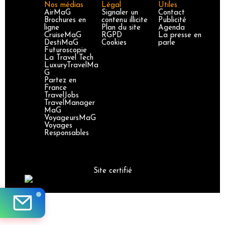
Nos médias
Légal
Utiles
AirMaG
Signaler un
Contact
Brochures en
contenu illicite
Publicité
ligne
Plan du site
Agenda
CruiseMaG
RGPD
La presse en
DestiMaG
Cookies
parle
Futuroscopie
La Travel Tech
LuxuryTravelMa
G
Partez en
France
TravelJobs
TravelManager
MaG
VoyageursMaG
Voyages
Responsables
Site certifié