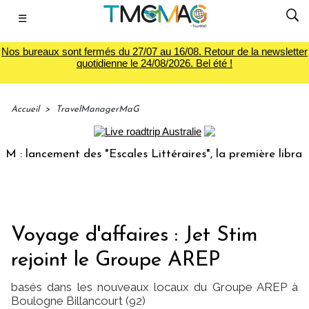
☰
Nos bureaux sont fermés du 27/07 au 16/08. Retour de la newsletter
quotidienne le 24/08/2026. Bel été !
Accueil
>
TravelManagerMaG
 lancement des "Escales Littéraires", la première librairie 
Voyage d'affaires : Jet Stim
rejoint le Groupe AREP
basés dans les nouveaux locaux du Groupe AREP à
Boulogne Billancourt (92)