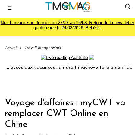
☰
Nos bureaux sont fermés du 27/07 au 16/08. Retour de la newsletter
quotidienne le 24/08/2026. Bel été !
Accueil
>
TravelManagerMaG
accès aux vacances : un droit inachevé totalement abandonné
Voyage d'affaires : myCWT va
remplacer CWT Online en
Chine