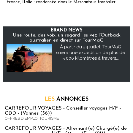
France, Italie : randonnée dans le Mercantour frontalier
BRAND NEWS
Une route, des voix, un regard : suivez l’Outback
australien en direct sur TourMaG
À partir du 24 juillet, TourMaG
suivra une expédition de plus de
5 000 kilomètres à travers...
LES
ANNONCES
CARREFOUR VOYAGES - Conseiller voyages H/F -
CDD - (Vannes (56))
OFFRES D'EMPLOI TOURISME
CARREFOUR VOYAGES - Alternant(e) Chargé(e) de