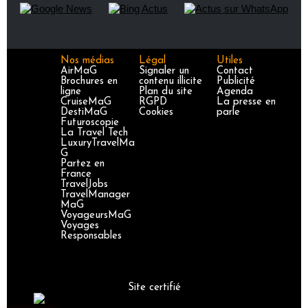
Nos médias
Légal
Utiles
AirMaG
Signaler un
Contact
Brochures en
contenu illicite
Publicité
ligne
Plan du site
Agenda
CruiseMaG
RGPD
La presse en
DestiMaG
Cookies
parle
Futuroscopie
La Travel Tech
LuxuryTravelMa
G
Partez en
France
TravelJobs
TravelManager
MaG
VoyageursMaG
Voyages
Responsables
Site certifié