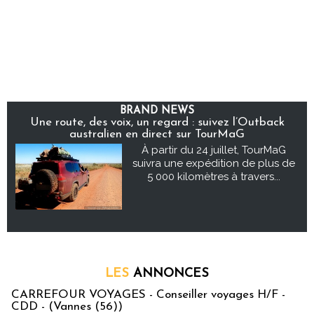
BRAND NEWS
Une route, des voix, un regard : suivez l’Outback
australien en direct sur TourMaG
À partir du 24 juillet, TourMaG
suivra une expédition de plus de
5 000 kilomètres à travers...
LES
ANNONCES
CARREFOUR VOYAGES - Conseiller voyages H/F -
CDD - (Vannes (56))