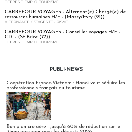
OFFRES D'EMPLOI TOURISME
CARREFOUR VOYAGES - Alternant(e) Chargé(e) de
ressources humaines H/F - (Massy/Evry (91))
ALTERNANCE / STAGES TOURISME
CARREFOUR VOYAGES - Conseiller voyages H/F -
CDI - (St Brice (77))
OFFRES D'EMPLOI TOURISME
PUBLI-NEWS
Publi-news
Coopération France-Vietnam : Hanoï veut séduire les
professionnels français du tourisme
Bon plan croisière : Jusqu'à 60% de réduction sur le
2ème passager pour les départs 2026 !