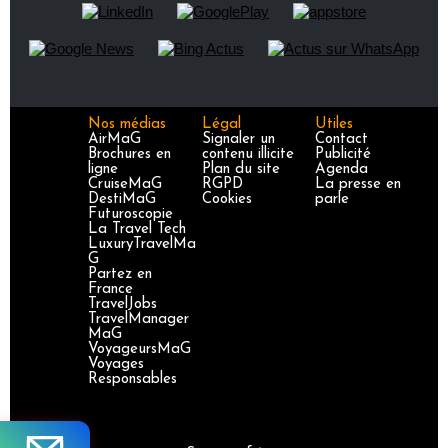
Nos médias
Légal
Utiles
AirMaG
Signaler un
Contact
Brochures en
contenu illicite
Publicité
ligne
Plan du site
Agenda
CruiseMaG
RGPD
La presse en
DestiMaG
Cookies
parle
Futuroscopie
La Travel Tech
LuxuryTravelMa
G
Partez en
France
TravelJobs
TravelManager
MaG
VoyageursMaG
Voyages
Responsables