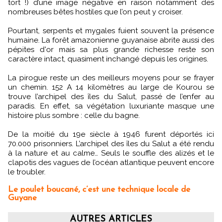
tort !) d’une image négative en raison notamment des
nombreuses bêtes hostiles que l’on peut y croiser.
Pourtant, serpents et mygales fuient souvent la présence
humaine. La forêt amazonienne guyanaise abrite aussi des
pépites d'or mais sa plus grande richesse reste son
caractère intact, quasiment inchangé depuis les origines.
La pirogue reste un des meilleurs moyens pour se frayer
un chemin. 152 A 14 kilomètres au large de Kourou se
trouve l’archipel des îles du Salut, passé de l’enfer au
paradis. En effet, sa végétation luxuriante masque une
histoire plus sombre : celle du bagne.
De la moitié du 19e siècle à 1946 furent déportés ici
70.000 prisonniers. L’archipel des îles du Salut a été rendu
à la nature et au calme… Seuls le souffle des alizés et le
clapotis des vagues de l’océan atlantique peuvent encore
le troubler.
Le poulet boucané, c’est une technique locale de
Guyane
AUTRES ARTICLES