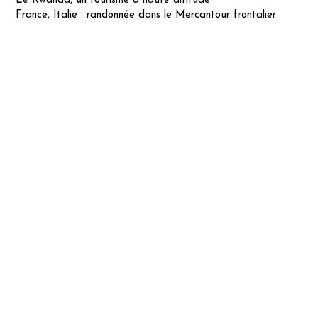
Le Rwanda, un tourisme à haute altitude
France, Italie : randonnée dans le Mercantour frontalier