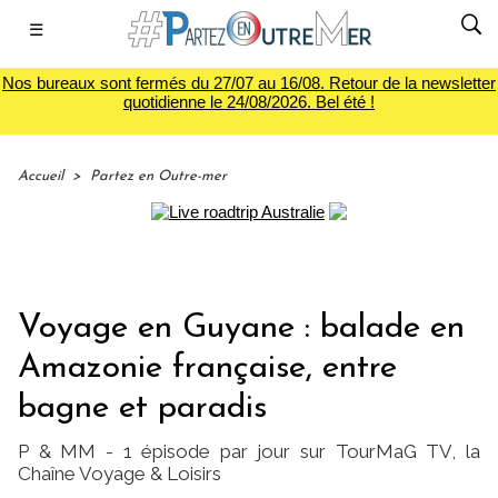
☰
Nos bureaux sont fermés du 27/07 au 16/08. Retour de la newsletter
quotidienne le 24/08/2026. Bel été !
Accueil
>
Partez en Outre-mer
Voyage en Guyane : balade en
Amazonie française, entre
bagne et paradis
P & MM - 1 épisode par jour sur TourMaG TV, la
Chaîne Voyage & Loisirs