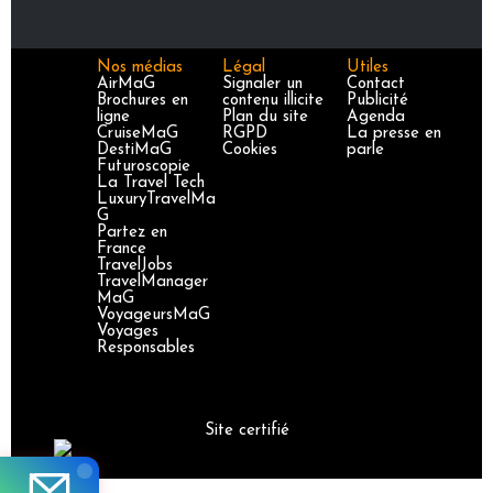
Nos médias
Légal
Utiles
AirMaG
Signaler un
Contact
Brochures en
contenu illicite
Publicité
ligne
Plan du site
Agenda
CruiseMaG
RGPD
La presse en
DestiMaG
Cookies
parle
Futuroscopie
La Travel Tech
LuxuryTravelMa
G
Partez en
France
TravelJobs
TravelManager
MaG
VoyageursMaG
Voyages
Responsables
Site certifié