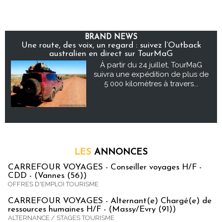
BRAND NEWS
Une route, des voix, un regard : suivez l’Outback
australien en direct sur TourMaG
À partir du 24 juillet, TourMaG
suivra une expédition de plus de
5 000 kilomètres à travers...
LES
ANNONCES
CARREFOUR VOYAGES - Conseiller voyages H/F -
CDD - (Vannes (56))
OFFRES D'EMPLOI TOURISME
CARREFOUR VOYAGES - Alternant(e) Chargé(e) de
ressources humaines H/F - (Massy/Evry (91))
ALTERNANCE / STAGES TOURISME