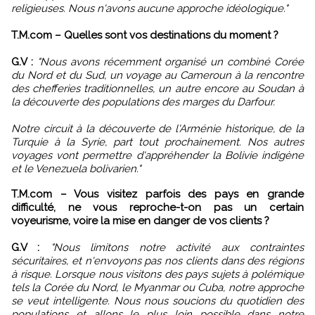
religieuses. Nous n'avons aucune approche idéologique."
T.M.com – Quelles sont vos destinations du moment ?
G.V :
"Nous avons récemment organisé un combiné Corée
du Nord et du Sud, un voyage au Cameroun à la rencontre
des chefferies traditionnelles, un autre encore au Soudan à
la découverte des populations des marges du Darfour.
Notre circuit à la découverte de l'Arménie historique, de la
Turquie à la Syrie, part tout prochainement. Nos autres
voyages vont permettre d'appréhender la Bolivie indigène
et le Venezuela bolivarien."
T.M.com – Vous visitez parfois des pays en grande
difficulté, ne vous reproche-t-on pas un certain
voyeurisme, voire la mise en danger de vos clients ?
G.V :
"Nous limitons notre activité aux contraintes
sécuritaires, et n'envoyons pas nos clients dans des régions
à risque. Lorsque nous visitons des pays sujets à polémique
tels la Corée du Nord, le Myanmar ou Cuba, notre approche
se veut intelligente. Nous nous soucions du quotidien des
populations et allons le plus loin possible dans notre