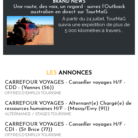
BRAND NEWS
Une route, des voix, un regard : suivez l’Outback
australien en direct sur TourMaG
À partir du 24 juillet, TourMaG
suivra une expédition de plus de
5 000 kilomètres à travers...
LES
ANNONCES
CARREFOUR VOYAGES - Conseiller voyages H/F -
CDD - (Vannes (56))
OFFRES D'EMPLOI TOURISME
CARREFOUR VOYAGES - Alternant(e) Chargé(e) de
ressources humaines H/F - (Massy/Evry (91))
ALTERNANCE / STAGES TOURISME
CARREFOUR VOYAGES - Conseiller voyages H/F -
CDI - (St Brice (77))
OFFRES D'EMPLOI TOURISME