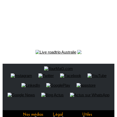
Nos médias
Légal
Utiles