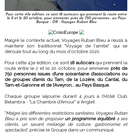
Pour cette 43e édition, ce sont 18 autocars qui prennent la route entre
le 2 et le 20 octobre, pour emmener près de 750 personnes... au Pays
Basque - DR : Voyages Ruban Bleu
Malgré le contexte actuel, Voyages Ruban Bleu a réussi à
maintenir son traditionnel "Voyage de l'amitié", qui se
déroule tout au long du mois d'octobre 2020.
Pour cette 43e édition, ce sont
18 autocars
qui prennent la
route entre le 2 et le 20 octobre, pour emmener
près de
750 personnes issues d’une soixantaine d’associations ou
de groupes d’amis du Tarn, de la Lozère, du Cantal, du
Tarn-et-Garonne et de l’Aveyron... au Pays Basque.
Chaque groupe séjourne durant 4 jours à l’Hôtel Club
Belambra - "La Chambre d'Amour" à Anglet.
"
Malgré les différentes restrictions sanitaires, Voyages Ruban
Bleu a pris soin de proposer
un programme équilibré
à ses
clients, un savant mélange de culture, gastronomie et
spectacles
", précise le Groupe dans un communiqué.