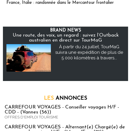
France, Italie : randonnée dans le Mercantour frontalier
BRAND NEWS
Une route, des voix, un regard : suivez l’Outback
australien en direct sur TourMaG
À partir du 24 juillet, TourMaG
suivra une expédition de plus de
5 000 kilomètres à travers...
LES
ANNONCES
CARREFOUR VOYAGES - Conseiller voyages H/F -
CDD - (Vannes (56))
OFFRES D'EMPLOI TOURISME
CARREFOUR VOYAGES - Alternant(e) Chargé(e) de