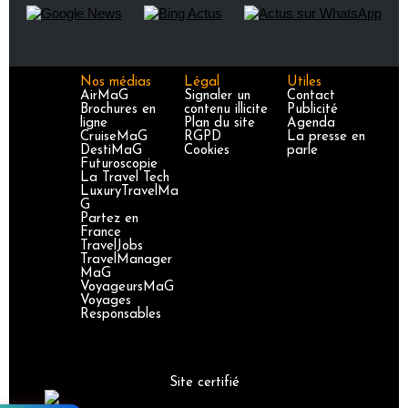
Nos médias
Légal
Utiles
AirMaG
Signaler un
Contact
Brochures en
contenu illicite
Publicité
ligne
Plan du site
Agenda
CruiseMaG
RGPD
La presse en
DestiMaG
Cookies
parle
Futuroscopie
La Travel Tech
LuxuryTravelMa
G
Partez en
France
TravelJobs
TravelManager
MaG
VoyageursMaG
Voyages
Responsables
Site certifié