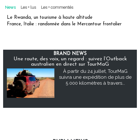
News
Les + lus
Les + commentés
Le Rwanda, un tourisme à haute altitude
France, Italie : randonnée dans le Mercantour frontalier
BRAND NEWS
Une route, des voix, un regard : suivez l’Outback
australien en direct sur TourMaG
À partir du 24 juillet, TourMaG
suivra une expédition de plus de
5 000 kilomètres à travers...