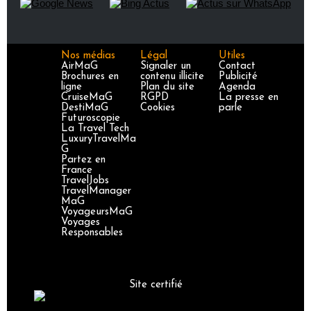
Nos médias
Légal
Utiles
AirMaG
Signaler un
Contact
Brochures en
contenu illicite
Publicité
ligne
Plan du site
Agenda
CruiseMaG
RGPD
La presse en
DestiMaG
Cookies
parle
Futuroscopie
La Travel Tech
LuxuryTravelMa
G
Partez en
France
TravelJobs
TravelManager
MaG
VoyageursMaG
Voyages
Responsables
Site certifié