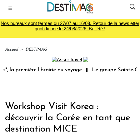
☰
Nos bureaux sont fermés du 27/07 au 16/08. Retour de la newsletter
quotidienne le 24/08/2026. Bel été !
Accueil
>
DESTIMAG
", la première librairie du voyage
Le groupe Sainte-Clai
Workshop Visit Korea :
découvrir la Corée en tant que
destination MICE