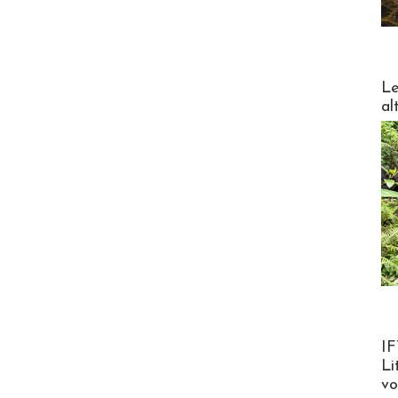
DESTI
Le
al
Product
IF
Li
v