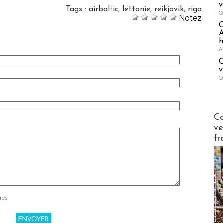
v
Tags
:
airbaltic
,
lettonie
,
reikjavik
,
riga
O
Notez
A
h
A
C
v
O
Publi-n
Co
ve
fr
res