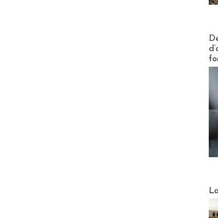
Actus V
De
d’
fo
Webinai
La