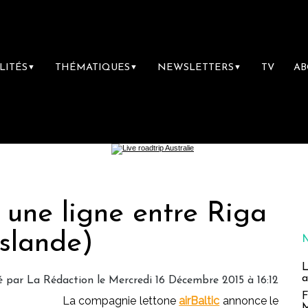
LITÉS
THÉMATIQUES
NEWSLETTERS
TV
A
▼
▼
▼
e une ligne entre Riga
Islande)
L
a
é par
La Rédaction
le Mercredi 16 Décembre 2015 à 16:12
F
La compagnie lettone
airBaltic
annonce le
M