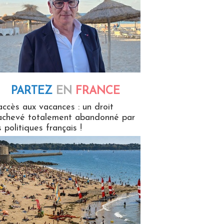
PARTEZ
EN
FRANCE
 en France
accès aux vacances : un droit
achevé totalement abandonné par
s politiques français !