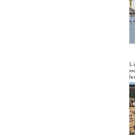
Partez
L’
in
le