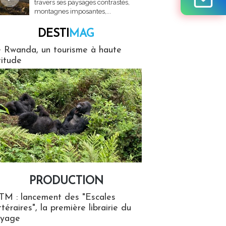
travers ses paysages contrastés,
montagnes imposantes,...
DESTI
MAG
MAG
 Rwanda, un tourisme à haute
titude
PRODUCTION
ion
TM : lancement des "Escales
ttéraires", la première librairie du
oyage