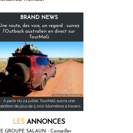
BRAND NEWS
Une route, des voix, un regard : suivez
l’Outback australien en direct sur
TourMaG
À partir du 24 juillet, TourMaG suivra une
pédition de plus de 5 000 kilomètres à travers...
LES
ANNONCES
E GROUPE SALAUN - Conseiller