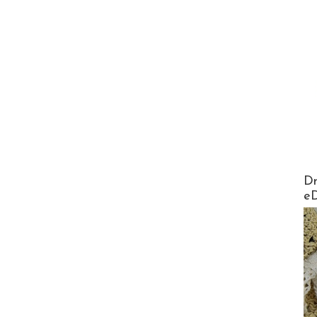
AirMa
Dr
e