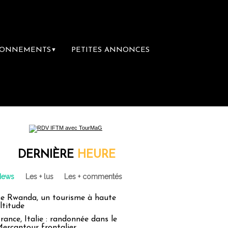
BONNEMENTS
PETITES ANNONCES
▼
DERNIÈRE
HEURE
News
Les + lus
Les + commentés
e Rwanda, un tourisme à haute
ltitude
rance, Italie : randonnée dans le
ercantour frontalier