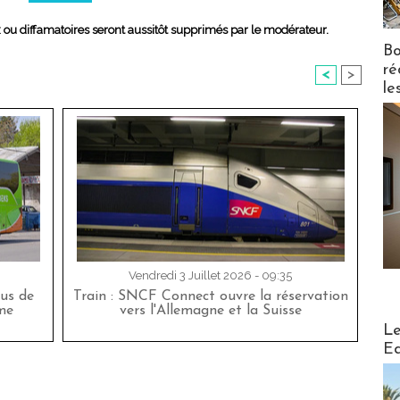
x ou diffamatoires seront aussitôt supprimés par le modérateur.
Bo
ré
<
>
le
Vendredi 3 Juillet 2026 - 09:35
bus de
Train : SNCF Connect ouvre la réservation
me
vers l'Allemagne et la Suisse
Distribu
Le
Ed