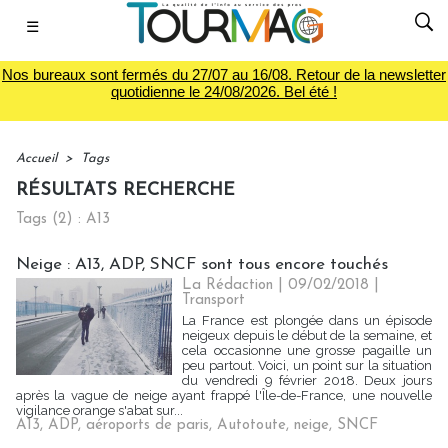
☰
Nos bureaux sont fermés du 27/07 au 16/08. Retour de la newsletter
quotidienne le 24/08/2026. Bel été !
Accueil
>
Tags
RÉSULTATS RECHERCHE
Tags (2) : A13
Neige : A13, ADP, SNCF sont tous encore touchés
La Rédaction
| 09/02/2018
|
Transport
La France est plongée dans un épisode
neigeux depuis le début de la semaine, et
cela occasionne une grosse pagaille un
peu partout. Voici, un point sur la situation
du vendredi 9 février 2018. Deux jours
après la vague de neige ayant frappé l'Île-de-France, une nouvelle
vigilance orange s'abat sur...
A13
,
ADP
,
aéroports de paris
,
Autotoute
,
neige
,
SNCF