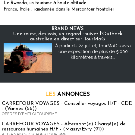
Le Rwanda, un tourisme à haute altitude
France, Italie : randonnée dans le Mercantour frontalier
BRAND NEWS
Une route, des voix, un regard : suivez l’Outback
australien en direct sur TourMaG
À partir du 24 juillet, TourMaG suivra
une expédition de plus de 5 000
kilomètres à travers...
LES
ANNONCES
CARREFOUR VOYAGES - Conseiller voyages H/F - CDD
- (Vannes (56))
OFFRES D'EMPLOI TOURISME
CARREFOUR VOYAGES - Alternant(e) Chargé(e) de
ressources humaines H/F - (Massy/Evry (91))
ALTERNANCE / STAGES TOURISME