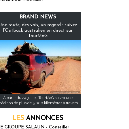
BRAND NEWS
Une route, des voix, un regard : suivez
l’Outback australien en direct sur
TourMaG
À partir du 24 juillet, TourMaG suivra une
pédition de plus de 5 000 kilomètres à travers...
LES
ANNONCES
E GROUPE SALAUN - Conseiller