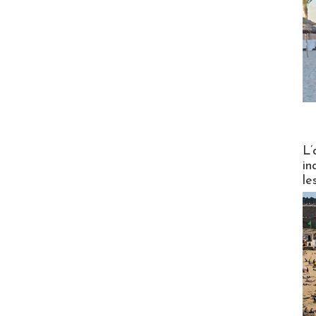
Partez
L’
in
le