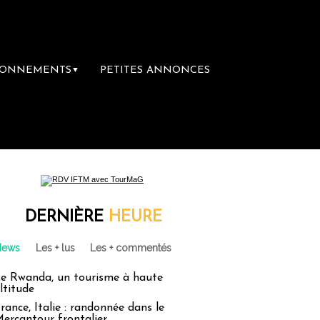
BONNEMENTS
PETITES ANNONCES
▼
DERNIÈRE
HEURE
News
Les + lus
Les + commentés
e Rwanda, un tourisme à haute
ltitude
rance, Italie : randonnée dans le
ercantour frontalier