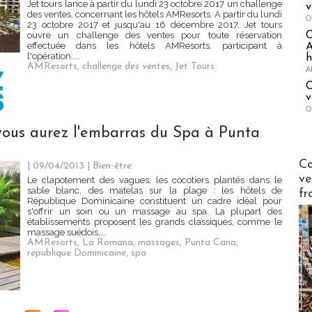
Jet tours lance à partir du lundi 23 octobre 2017 un challenge
v
des ventes, concernant les hôtels AMResorts. A partir du lundi
O
23 octobre 2017 et jusqu'au 16 décembre 2017, Jet tours
ouvre un challenge des ventes pour toute réservation
effectuée dans les hôtels AMResorts, participant à
A
l'opération....
h
AMResorts
,
challenge des ventes
,
Jet Tours
A
C
v
O
vous aurez l'embarras du Spa à Punta
Publi-n
Co
| 09/04/2013
|
Bien-être
ve
Le clapotement des vagues, les cocotiers plantés dans le
sable blanc, des matelas sur la plage : les hôtels de
fr
République Dominicaine constituent un cadre idéal pour
s'offrir un soin ou un massage au spa. La plupart des
établissements proposent les grands classiques, comme le
massage suédois,...
AMResorts
,
La Romana
,
massages
,
Punta Cana
,
republique Dominicaine
,
spa