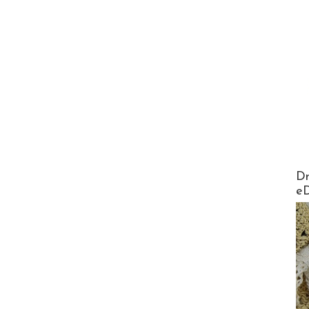
AirMa
Dr
e