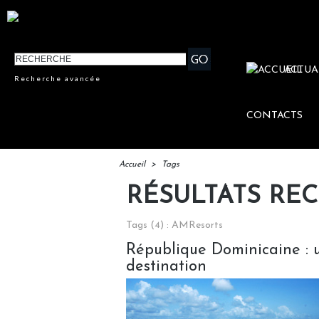
ACTUA
Recherche avancée
CONTACTS
Accueil
>
Tags
RÉSULTATS RE
Tags (4) : AMResorts
République Dominicaine : u
destination