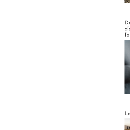
Actus V
De
d’
fo
Webinai
La