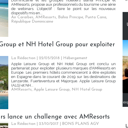
Dominicaine et les groupes hôteliers Bahia Principe et
AMResorts, propose aux professionnels du tourisme une série
de webinars. L'objectif : faire le point sur les nouveaux
dispositifs mis en...
Air Caraïbes
,
AMResorts
,
Bahia Principe
,
Punta Cana
,
République Dominicaine
 Group et NH Hotel Group pour exploiter
La Rédaction
| 22/05/2018
|
Hébergement
Apple Leisure Group et NH Hotel Group ont conclu un
partenariat pour exploiter plusieurs marques d'AMResorts en
Europe. Les premiers hôtels commenceront à être exploités
en Espagne dans le courant de 2019 sur les destinations de
Lanzarote, Fuerteventura et Majorque. Apple Leisure Group
(ALG) et NH...
AMResorts
,
Apple Leisure Group
,
NH Hotel Group
ex
urs lance un challenge avec AMResorts
La Rédaction
| 23/10/2017
|
BONS PLANS AGV
L