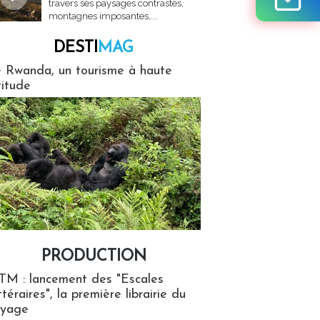
travers ses paysages contrastés,
montagnes imposantes,...
DESTI
MAG
MAG
 Rwanda, un tourisme à haute
titude
PRODUCTION
ion
TM : lancement des "Escales
ttéraires", la première librairie du
oyage