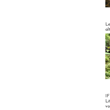
DESTI
Le
al
Product
IF
Li
v