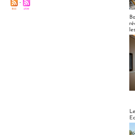
Bo
ré
le
Distribu
Le
Ed