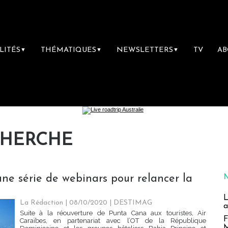
LITÉS
THÉMATIQUES
NEWSLETTERS
TV
A
▼
▼
▼
CHERCHE
ne série de webinars pour relancer la
L
La Rédaction
| 08/10/2020
|
DESTIMAG
a
Suite à la réouverture de Punta Cana aux touristes, Air
F
Caraïbes, en partenariat avec l’OT de la République
M