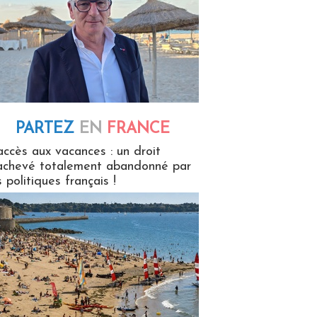
PARTEZ
EN
FRANCE
 en France
accès aux vacances : un droit
achevé totalement abandonné par
s politiques français !