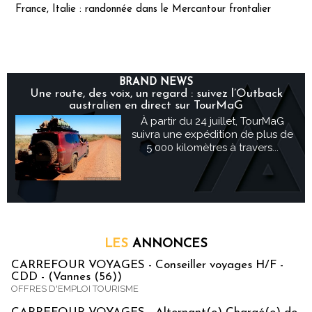
France, Italie : randonnée dans le Mercantour frontalier
BRAND NEWS
Une route, des voix, un regard : suivez l’Outback
australien en direct sur TourMaG
À partir du 24 juillet, TourMaG
suivra une expédition de plus de
5 000 kilomètres à travers...
LES
ANNONCES
CARREFOUR VOYAGES - Conseiller voyages H/F -
CDD - (Vannes (56))
OFFRES D'EMPLOI TOURISME