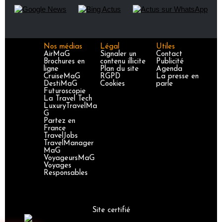
Nos médias
Légal
Utiles
AirMaG
Signaler un
Contact
Brochures en
contenu illicite
Publicité
ligne
Plan du site
Agenda
CruiseMaG
RGPD
La presse en
DestiMaG
Cookies
parle
Futuroscopie
La Travel Tech
LuxuryTravelMa
G
Partez en
France
TravelJobs
TravelManager
MaG
VoyageursMaG
Voyages
Responsables
Site certifié