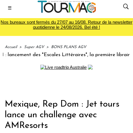
☰
Nos bureaux sont fermés du 27/07 au 16/08. Retour de la newsletter
quotidienne le 24/08/2026. Bel été !
Accueil
>
Super AGV
>
BONS PLANS AGV
ncement des "Escales Littéraires", la première librairie du 
Mexique, Rep Dom : Jet tours
lance un challenge avec
AMResorts