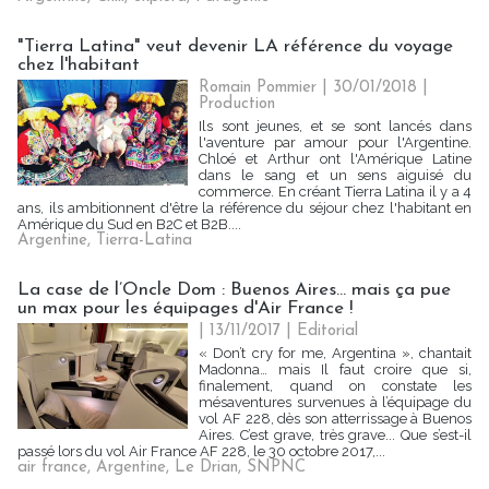
"Tierra Latina" veut devenir LA référence du voyage
chez l'habitant
Romain Pommier | 30/01/2018
|
Production
Ils sont jeunes, et se sont lancés dans
l'aventure par amour pour l'Argentine.
Chloé et Arthur ont l'Amérique Latine
dans le sang et un sens aiguisé du
commerce. En créant Tierra Latina il y a 4
ans, ils ambitionnent d'être la référence du séjour chez l'habitant en
Amérique du Sud en B2C et B2B....
Argentine
,
Tierra-Latina
La case de l’Oncle Dom : Buenos Aires... mais ça pue
un max pour les équipages d'Air France !
| 13/11/2017
|
Editorial
« Don’t cry for me, Argentina », chantait
Madonna… mais Il faut croire que si,
finalement, quand on constate les
mésaventures survenues à l’équipage du
vol AF 228, dès son atterrissage à Buenos
Aires. C’est grave, très grave... Que s’est-il
passé lors du vol Air France AF 228, le 30 octobre 2017,...
air france
,
Argentine
,
Le Drian
,
SNPNC