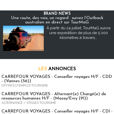
BRAND NEWS
Une route, des voix, un regard : suivez l’Outback
australien en direct sur TourMaG
À partir du 24 juillet, TourMaG suivra
une expédition de plus de 5 000
kilomètres à travers...
LES
ANNONCES
CARREFOUR VOYAGES - Conseiller voyages H/F - CDD
- (Vannes (56))
OFFRES D'EMPLOI TOURISME
CARREFOUR VOYAGES - Alternant(e) Chargé(e) de
ressources humaines H/F - (Massy/Evry (91))
ALTERNANCE / STAGES TOURISME
CARREFOUR VOYAGES - Conseiller voyages H/F - CDI -