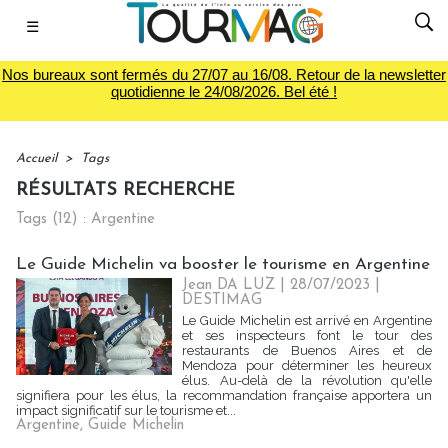
☰
Nos bureaux sont fermés du 27/07 au 16/08. Retour de la newsletter
quotidienne le 24/08/2026. Bel été !
Accueil
>
Tags
RÉSULTATS RECHERCHE
Tags (12) : Argentine
Le Guide Michelin va booster le tourisme en Argentine
Jean DA LUZ
| 28/07/2023
|
DESTIMAG
Le Guide Michelin est arrivé en Argentine
et ses inspecteurs font le tour des
restaurants de Buenos Aires et de
Mendoza pour déterminer les heureux
élus. Au-delà de la révolution qu'elle
signifiera pour les élus, la recommandation française apportera un
impact significatif sur le tourisme et...
Argentine
,
Guide Michelin