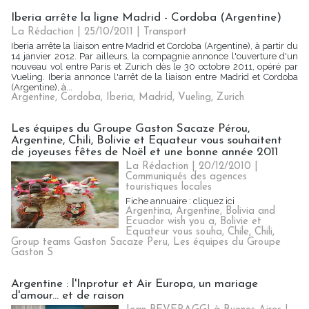
Iberia arrête la ligne Madrid - Cordoba (Argentine)
La Rédaction
| 25/10/2011
|
Transport
Iberia arrête la liaison entre Madrid et Cordoba (Argentine), à partir du
14 janvier 2012. Par ailleurs, la compagnie annonce l'ouverture d'un
nouveau vol entre Paris et Zurich dès le 30 octobre 2011, opéré par
Vueling. Iberia annonce l'arrêt de la liaison entre Madrid et Cordoba
(Argentine), à...
Argentine
,
Cordoba
,
Iberia
,
Madrid
,
Vueling
,
Zurich
Les équipes du Groupe Gaston Sacaze Pérou,
Argentine, Chili, Bolivie et Equateur vous souhaitent
de joyeuses fêtes de Noël et une bonne année 2011
La Rédaction
| 20/12/2010
|
Communiqués des agences
touristiques locales
Fiche annuaire : cliquez ici
Argentina
,
Argentine
,
Bolivia and
Ecuador wish you a
,
Bolivie et
Equateur vous souha
,
Chile
,
Chili
,
Group teams Gaston Sacaze Peru
,
Les équipes du Groupe
Gaston S
Argentine : l'Inprotur et Air Europa, un mariage
d'amour... et de raison