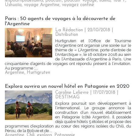
lespodtripsdesaliha
,
podcast
,
podcast voyage
,
saliha
,
Tour F
,
Ushuaïa
,
voyage Argentine
,
voyagez confiné
Paris : 50 agents de voyages à la découverte de
l'Argentine
La Rédaction
| 22/10/2018
|
Distribution
Hurtigruten et l’Office de Tourisme
d’Argentine ont organisé une soirée sur le
thème de « L’Argentine, porte d’entrée de
l’Antarctique », le 16 octobre 2018 au sein
de l’Ambassade d’Argentine à Paris. Une
cinquantaine d’agents de voyages ont répondu présent à l’invitation.
Au programme :...
Argentine
,
Hurtigruten
Explora ouvrira un nouvel hôtel en Patagonie en 2020
Caroline Lelievre
| 17/07/2018
|
DESTIMAG
Explora poursuit son développement à
l’international. Le groupe annonce la
construction d’un nouvel établissement
en Patagonie (côté Argentin). Il possède
déjà quatre hôtels 5 étoiles et propose des
programmes d’exploration au cœur des régions isolées du Chili, du
Pérou, de la Bolivie et de...
Argentine
,
Chili
,
explora
,
Patagonie