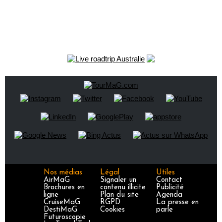
Nos médias
Légal
Utiles
AirMaG
Signaler un
Contact
Brochures en
contenu illicite
Publicité
ligne
Plan du site
Agenda
CruiseMaG
RGPD
La presse en
DestiMaG
Cookies
parle
Futuroscopie