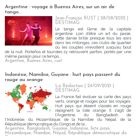
Argentine : voyage à Buenos Aires, sur un air de
tango...
Jean-François RUST | 28/08/2022
|
DESTIMAG
Le tango est l’âme de la capitale
argentine. Loin d’être un art du passé,
cette danse brille presque tous les soirs
dans les milongas, ces clubs de quartier
où les couples virevoltent jusqu’au bout
de la nuit. Porteños et touristes s’y retrouvent parfois, portés par une
même passion pour ce tempo...
Argentine
,
Buenos Aires
,
rust
Indonésie, Namibie, Guyane : huit pays passent du
rouge au orange
La Rédaction
| 24/09/2021
|
DESTIMAG
La France fait évoluer sa carte des pays
verts, orange et rouges pour les voyages.
Huit pays qui étaient classés en rouge
rejoignent la liste orange. Il s'agit de
l'Argentine, du Bangladesh, de
l'Indonésie, du Mozambique, de la Namibie, du Népal, de la
République démocratique du Congo et de la...
Argentine
,
Bangladesh
,
Guyane
,
Indonésie
,
liste pays
,
Mozambique
,
Namibie
,
Népal
,
République démocratique du