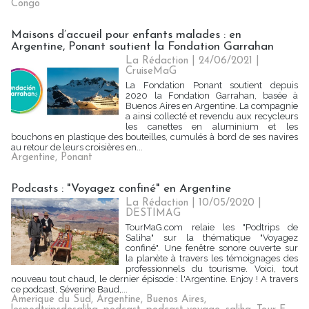
Congo
Maisons d’accueil pour enfants malades : en
Argentine, Ponant soutient la Fondation Garrahan
La Rédaction
| 24/06/2021
|
CruiseMaG
La Fondation Ponant soutient depuis
2020 la Fondation Garrahan, basée à
Buenos Aires en Argentine. La compagnie
a ainsi collecté et revendu aux recycleurs
les canettes en aluminium et les
bouchons en plastique des bouteilles, cumulés à bord de ses navires
au retour de leurs croisières en...
Argentine
,
Ponant
Podcasts : "Voyagez confiné" en Argentine
La Rédaction | 10/05/2020
|
DESTIMAG
TourMaG.com relaie les "Podtrips de
Saliha" sur la thématique "Voyagez
confiné". Une fenêtre sonore ouverte sur
la planète à travers les témoignages des
professionnels du tourisme. Voici, tout
nouveau tout chaud, le dernier épisode : l'Argentine. Enjoy ! A travers
ce podcast, Séverine Baud,...
Amerique du Sud
,
Argentine
,
Buenos Aires
,