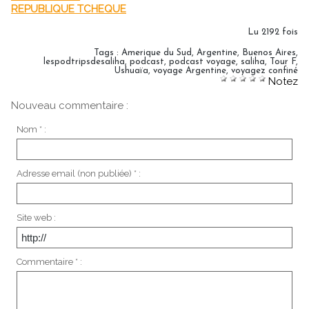
REPUBLIQUE TCHEQUE
Lu 2192 fois
Tags
:
Amerique du Sud
,
Argentine
,
Buenos Aires
,
lespodtripsdesaliha
,
podcast
,
podcast voyage
,
saliha
,
Tour F
,
Ushuaïa
,
voyage Argentine
,
voyagez confiné
Notez
Nouveau commentaire :
Nom * :
Adresse email (non publiée) * :
Site web :
Commentaire * :