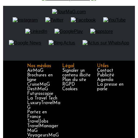
Nos médias
Légal
Utiles
AirMaG
Signaler un
Contact
Brochures en
contenu illicite
Publicité
ligne
Plan du site
Agenda
CruiseMaG
RGPD
La presse en
DestiMaG
Cookies
parle
Futuroscopie
La Travel Tech
LuxuryTravelMa
G
Partez en
France
TravelJobs
TravelManager
MaG
VoyageursMaG