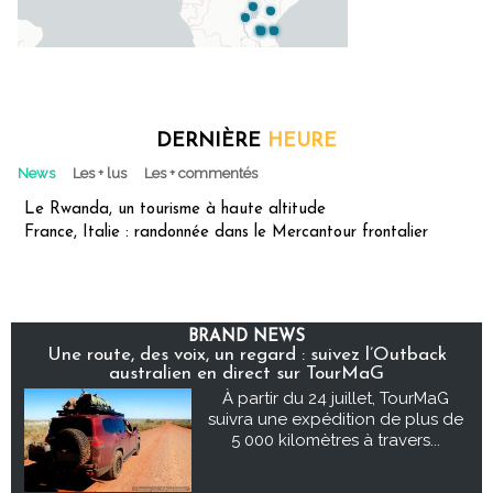
DERNIÈRE
HEURE
News
Les + lus
Les + commentés
Le Rwanda, un tourisme à haute altitude
France, Italie : randonnée dans le Mercantour frontalier
BRAND NEWS
Une route, des voix, un regard : suivez l’Outback
australien en direct sur TourMaG
À partir du 24 juillet, TourMaG
suivra une expédition de plus de
5 000 kilomètres à travers...