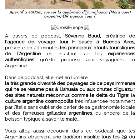
Apéritif à 4000m, vue sur la quebrada d'Humahuaca (Nord ouest
argentin)-DR agence Tour F
A travers ce podcast,
Séverine Baud, créatrice de
l'agence de voyage Tour F basée à Buenos Aires
,
présente en 20 minutes
les principaux atouts touristiques
de l'Argentine
en insistant sur les
expériences
authentiques
qu'elle propose aux voyageurs en
Argentine.
Dans ce podcast, elle met en lumière :
la très grande diversité des paysages de ce pays immense
qui ne se résume pas à Ushuaïa ou aux chutes d'Iguazu
;
des sites naturels méconnus comme le delta du Tigre
; la
culture argentine cosmopolite
très influencée notamment
par l'Italie sans oublier de parler de sa gastronomie locale
et des fameuses
grillades argentines
, ou encore de la
boisson typique à savoir
le maté
...
Vous allez aussi découvrir dans ce podcast que les
Argentins observent
une tradition insolite tous les 29 du