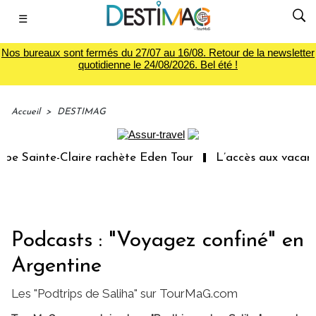
☰
Nos bureaux sont fermés du 27/07 au 16/08. Retour de la newsletter
quotidienne le 24/08/2026. Bel été !
Accueil
>
DESTIMAG
 Sainte-Claire rachète Eden Tour
L’accès aux vacances 
Podcasts : "Voyagez confiné" en
Argentine
Les "Podtrips de Saliha" sur TourMaG.com