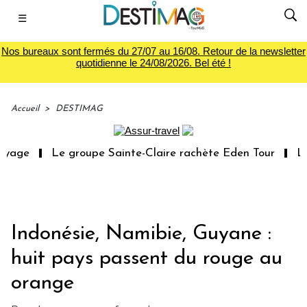
☰
Nos bureaux sont fermés du 27/07 au 16/08. Retour de la newsletter
quotidienne le 24/08/2026. Bel été !
Accueil
>
DESTIMAG
yage
Le groupe Sainte-Claire rachète Eden Tour
L’ac
Indonésie, Namibie, Guyane :
huit pays passent du rouge au
orange