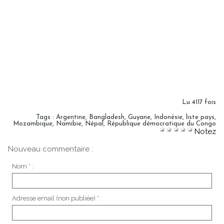
Lu 4117 fois
Tags
:
Argentine
,
Bangladesh
,
Guyane
,
Indonésie
,
liste pays
,
Mozambique
,
Namibie
,
Népal
,
République démocratique du Congo
Notez
Nouveau commentaire :
Nom * :
Adresse email (non publiée) * :