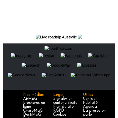
Nos médias
Légal
Utiles
AirMaG
Signaler un
Contact
Brochures en
contenu illicite
Publicité
ligne
Plan du site
Agenda
CruiseMaG
RGPD
La presse en
DestiMaG
Cookies
parle