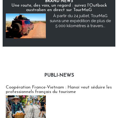
BRAND NEWS
Une route, des voix, un regard : suivez l’Outback
australien en direct sur TourMaG
À partir du 24 juillet, TourMaG
suivra une expédition de plus de
5 000 kilomètres à travers...
PUBLI-NEWS
Publi-news
Coopération France-Vietnam : Hanoï veut séduire les
professionnels français du tourisme