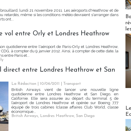
e brouillard, lundi 21 novembre 2011. Les aéroports d'Heathrow et de
 ou retardés, même si les conditions météo devraient s'arranger dans
Bo
ts ont...
ré
le
4e vol entre Orly et Londres Heathrow
ison quotidienne entre l'aéroport de Paris-Orly et Londres Heathrow,
CDG, à compter du 9 janvier 2012. Ainsi, à compter de cette date, la
 entre Paris et...
ly
ol direct entre Londres Heathrow et San
La Rédaction
| 10/06/2011
|
Transport
British Airways vient de lancer une nouvelle ligne
quotidienne entre Londres Heathrow et San Diego, en
Californie. Elle sera assurée au départ du terminal 5 de
l’aéroport de Londres Heathrow et opérée sur Boeing 777
Distribu
équipé de trois cabines (classe affaires Club World, classe
Le
économique...
Ed
British Airways
,
Londres Heathrow
,
San Diego