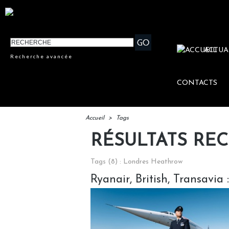
ACTUA
Recherche avancée
CONTACTS
Accueil
>
Tags
RÉSULTATS RE
Tags (8) : Londres Heathrow
Ryanair, British, Transavia