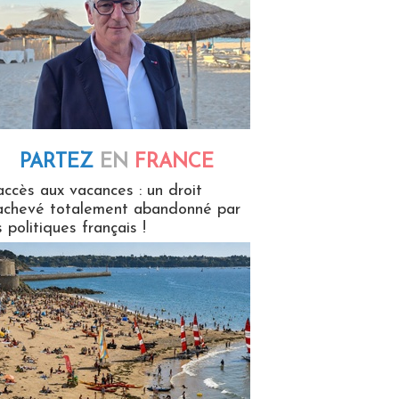
PARTEZ
EN
FRANCE
 en France
accès aux vacances : un droit
achevé totalement abandonné par
s politiques français !