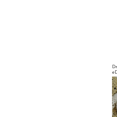
AirMa
Dr
e