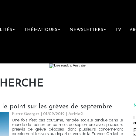
LITÉS
THÉMATIQUES
NEWSLETTERS
TV
A
▼
▼
▼
CHERCHE
 : le point sur les grèves de septembre
Pierre Georges
| 01/09/2019
|
AirMaG
L
Une fois n’est pas coutume, rentrée sociale tendue dans le
a
monde de l’aérien en ce mois de septembre avec plusieurs
préavis de grève déposés, dont plusieurs concerneront
F
directement les vols au départ et vers de la France. On fait le
M