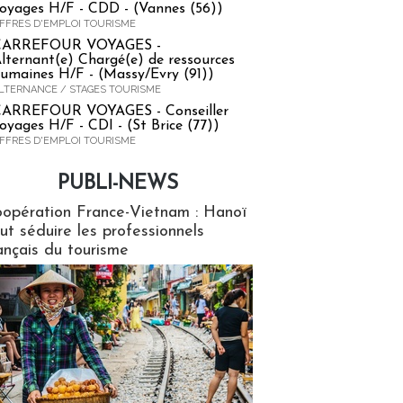
oyages H/F - CDD - (Vannes (56))
FFRES D'EMPLOI TOURISME
CARREFOUR VOYAGES -
lternant(e) Chargé(e) de ressources
umaines H/F - (Massy/Evry (91))
LTERNANCE / STAGES TOURISME
ARREFOUR VOYAGES - Conseiller
oyages H/F - CDI - (St Brice (77))
FFRES D'EMPLOI TOURISME
PUBLI-NEWS
ews
opération France-Vietnam : Hanoï
ut séduire les professionnels
ançais du tourisme