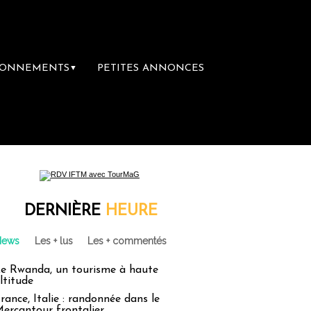
BONNEMENTS
PETITES ANNONCES
▼
DERNIÈRE
HEURE
News
Les + lus
Les + commentés
e Rwanda, un tourisme à haute
ltitude
rance, Italie : randonnée dans le
ercantour frontalier