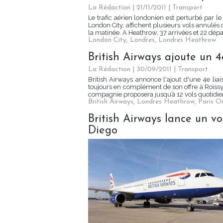
La Rédaction
| 21/11/2011
|
Transport
Le trafic aérien londonien est perturbé par l
London City, affichent plusieurs vols annulés
la matinée. A Heathrow, 37 arrivées et 22 dépar
London City
,
Londres
,
Londres Heathrow
British Airways ajoute un 
La Rédaction
| 30/09/2011
|
Transport
British Airways annonce l'ajout d'une 4e lia
toujours en complément de son offre à Roissy 
compagnie proposera jusqu’à 12 vols quotidiens
British Airways
,
Londres Heathrow
,
Paris Or
British Airways lance un v
Diego