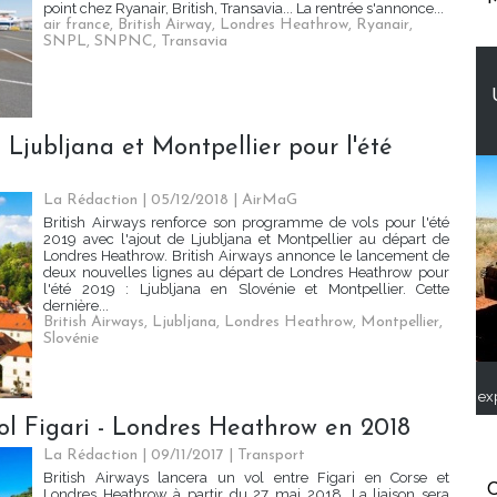
point chez Ryanair, British, Transavia... La rentrée s'annonce...
air france
,
British Airway
,
Londres Heathrow
,
Ryanair
,
SNPL
,
SNPNC
,
Transavia
s Ljubljana et Montpellier pour l'été
La Rédaction
| 05/12/2018
|
AirMaG
British Airways renforce son programme de vols pour l'été
2019 avec l'ajout de Ljubljana et Montpellier au départ de
Londres Heathrow. British Airways annonce le lancement de
deux nouvelles lignes au départ de Londres Heathrow pour
l'été 2019 : Ljubljana en Slovénie et Montpellier. Cette
dernière...
British Airways
,
Ljubljana
,
Londres Heathrow
,
Montpellier
,
Slovénie
ex
vol Figari - Londres Heathrow en 2018
La Rédaction
| 09/11/2017
|
Transport
British Airways lancera un vol entre Figari en Corse et
C
Londres Heathrow à partir du 27 mai 2018. La liaison sera