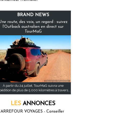
BRAND NEWS
Une route, des voix, un regard : suivez
l’Outback australien en direct sur
TourMaG
À partir du 24 juillet, TourMaG suivra une
pédition de plus de 5 000 kilomètres à travers...
LES
ANNONCES
ARREFOUR VOYAGES - Conseiller