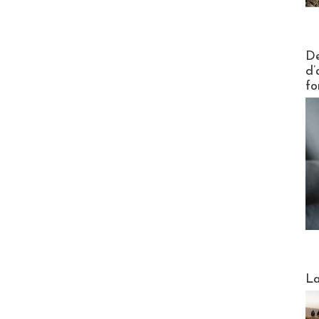
Actus V
De
d’
fo
Webinai
La