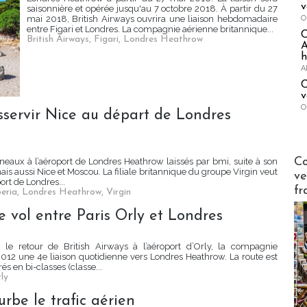
v
saisonnière et opérée jusqu'au 7 octobre 2018. À partir du 27
O
mai 2018, British Airways ouvrira une liaison hebdomadaire
entre Figari et Londres. La compagnie aérienne britannique...
British Airways
,
Figari
,
Londres Heathrow
A
h
A
C
v
O
esservir Nice au départ de Londres
Publi-n
Co
éneaux à l’aéroport de Londres Heathrow laissés par bmi, suite à son
mais aussi Nice et Moscou. La filiale britannique du groupe Virgin veut
ve
ort de Londres...
fr
beria
,
Londres Heathrow
,
Virgin
e vol entre Paris Orly et Londres
 le retour de British Airways à l’aéroport d’Orly, la compagnie
012 une 4e liaison quotidienne vers Londres Heathrow. La route est
s en bi-classes (classe...
ly
urbe le trafic aérien