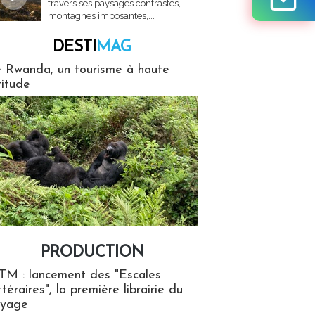
travers ses paysages contrastés,
montagnes imposantes,...
DESTI
MAG
MAG
 Rwanda, un tourisme à haute
titude
PRODUCTION
ion
TM : lancement des "Escales
ttéraires", la première librairie du
oyage