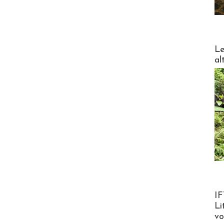
DESTI
Le
al
Product
IF
Li
v