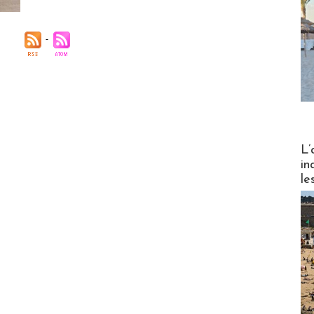
Partez
L’
in
le