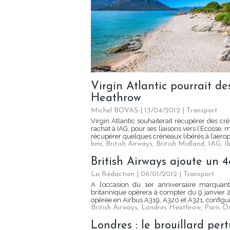
Virgin Atlantic pourrait d
Heathrow
Michel BOVAS | 13/04/2012
|
Transport
Virgin Atlantic souhaiterait récupérer des cr
rachat à IAG, pour ses liaisons vers l’Ecosse, 
récupérer quelques créneaux libérés à l’aérop
bmi
,
British Airways
,
British Midland
,
IAG
,
I
British Airways ajoute un 4
La Rédaction
| 06/01/2012
|
Transport
A l’occasion du 1er anniversaire marquant
britannique opèrera à compter du 9 janvier 2
opérée en Airbus A319, A320 et A321, configuré
British Airways
,
Londres Heathrow
,
Paris Or
Londres : le brouillard pert