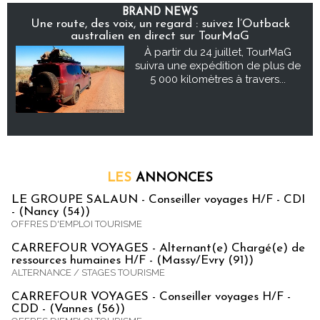
BRAND NEWS
Une route, des voix, un regard : suivez l’Outback
australien en direct sur TourMaG
À partir du 24 juillet, TourMaG
suivra une expédition de plus de
5 000 kilomètres à travers...
LES
ANNONCES
LE GROUPE SALAUN - Conseiller voyages H/F - CDI
- (Nancy (54))
OFFRES D'EMPLOI TOURISME
CARREFOUR VOYAGES - Alternant(e) Chargé(e) de
ressources humaines H/F - (Massy/Evry (91))
ALTERNANCE / STAGES TOURISME
CARREFOUR VOYAGES - Conseiller voyages H/F -
CDD - (Vannes (56))