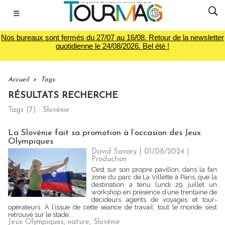
☰
Nos bureaux sont fermés du 27/07 au 16/08. Retour de la newsletter
quotidienne le 24/08/2026. Bel été !
Accueil
>
Tags
RÉSULTATS RECHERCHE
Tags (7) : Slovénie
La Slovénie fait sa promotion à l’occasion des Jeux
Olympiques
David Savary
| 01/08/2024
|
Production
C’est sur son propre pavillon, dans la fan
zone du parc de La Villette à Paris, que la
destination a tenu lundi 29 juillet un
workshop en présence d’une trentaine de
décideurs agents de voyages et tour-
opérateurs. À l’issue de cette séance de travail, tout le monde s’est
retrouvé sur le stade...
Jeux Olympiques
,
nature
,
Slovénie