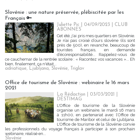
Slovénie : une nature préservée, plébiscitée par les
Français 🔑
Juliette Pic
| 04/09/2023
|
CLUB
ABONNES
Cet été, j'ai pris mes quartiers en Slovénie.
Je n’ai pas croisé d’ours slovène (ils sont
près de 500), en revanche, beaucoup de
touristes français, en demande
d’écoresponsabilité... Rappelez-vous de
ce cauchemar de la rentrée scolaire : « Racontez vos vacances »... Eh
bien, finalement, ça n'était...
adriatique
,
Ljubljana
,
Slovénie
,
Triglav
Office de tourisme de Slovénie : webinaire le 16 mars
2021
La Rédaction
| 03/03/2021
|
DESTIMAG
L'Office de tourisme de la Slovénie
organise un webinaire, le mardi 16 mars
à 11h00, en partenariat avec l’Office de
tourisme de Maribor et celui de Ljubljana.
L'Office de tourisme de la Slovénie convie
les professionnels du voyage français à participer à son prochain
webinaire, réalisé en...
Slovénie