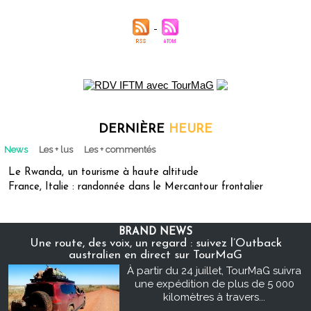
DERNIÈRE
HEURE
News
Les + lus
Les + commentés
Le Rwanda, un tourisme à haute altitude
France, Italie : randonnée dans le Mercantour frontalier
BRAND NEWS
Une route, des voix, un regard : suivez l’Outback
australien en direct sur TourMaG
À partir du 24 juillet, TourMaG suivra
une expédition de plus de 5 000
kilomètres à travers...