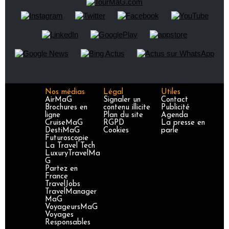
Nos médias
Légal
Utiles
AirMaG
Signaler un
Contact
Brochures en
contenu illicite
Publicité
ligne
Plan du site
Agenda
CruiseMaG
RGPD
La presse en
DestiMaG
Cookies
parle
Futuroscopie
La Travel Tech
LuxuryTravelMa
G
Partez en
France
TravelJobs
TravelManager
MaG
VoyageursMaG
Voyages
Responsables