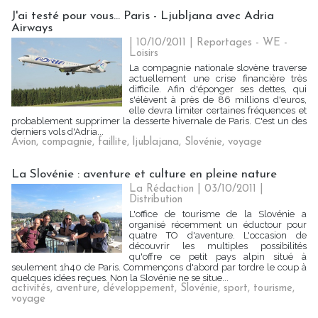
J'ai testé pour vous... Paris - Ljubljana avec Adria
Airways
| 10/10/2011
|
Reportages - WE -
Loisirs
La compagnie nationale slovène traverse
actuellement une crise financière très
difficile. Afin d'éponger ses dettes, qui
s'élèvent à près de 86 millions d'euros,
elle devra limiter certaines fréquences et
probablement supprimer la desserte hivernale de Paris. C'est un des
derniers vols d'Adria...
Avion
,
compagnie
,
faillite
,
ljublajana
,
Slovénie
,
voyage
La Slovénie : aventure et culture en pleine nature
La Rédaction | 03/10/2011
|
Distribution
L'office de tourisme de la Slovénie a
organisé récemment un éductour pour
quatre TO d'aventure. L'occasion de
découvrir les multiples possibilités
qu'offre ce petit pays alpin situé à
seulement 1h40 de Paris. Commençons d'abord par tordre le coup à
quelques idées reçues. Non la Slovénie ne se situe...
activités
,
aventure
,
développement
,
Slovénie
,
sport
,
tourisme
,
voyage