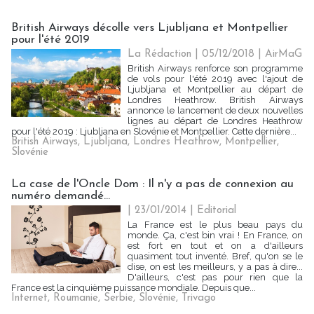
British Airways décolle vers Ljubljana et Montpellier
pour l'été 2019
La Rédaction
| 05/12/2018
|
AirMaG
British Airways renforce son programme
de vols pour l'été 2019 avec l'ajout de
Ljubljana et Montpellier au départ de
Londres Heathrow. British Airways
annonce le lancement de deux nouvelles
lignes au départ de Londres Heathrow
pour l'été 2019 : Ljubljana en Slovénie et Montpellier. Cette dernière...
British Airways
,
Ljubljana
,
Londres Heathrow
,
Montpellier
,
Slovénie
La case de l'Oncle Dom : Il n'y a pas de connexion au
numéro demandé…
| 23/01/2014
|
Editorial
La France est le plus beau pays du
monde. Ça, c'est bin vrai ! En France, on
est fort en tout et on a d'ailleurs
quasiment tout inventé. Bref, qu'on se le
dise, on est les meilleurs, y a pas à dire...
D'ailleurs, c'est pas pour rien que la
France est la cinquième puissance mondiale. Depuis que...
Internet
,
Roumanie
,
Serbie
,
Slovénie
,
Trivago