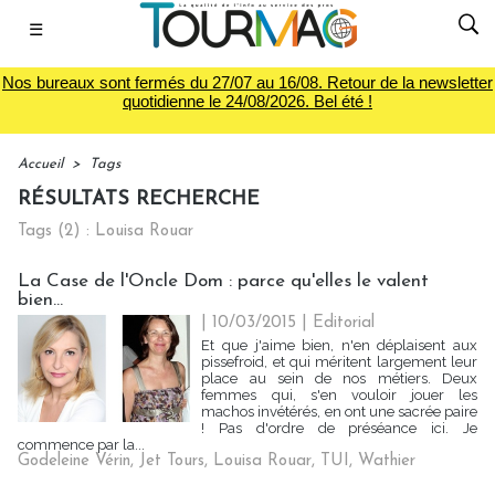
☰
Nos bureaux sont fermés du 27/07 au 16/08. Retour de la newsletter
quotidienne le 24/08/2026. Bel été !
Accueil
>
Tags
RÉSULTATS RECHERCHE
Tags (2) : Louisa Rouar
La Case de l'Oncle Dom : parce qu'elles le valent
bien…
| 10/03/2015
|
Editorial
Et que j'aime bien, n'en déplaisent aux
pissefroid, et qui méritent largement leur
place au sein de nos métiers. Deux
femmes qui, s'en vouloir jouer les
machos invétérés, en ont une sacrée paire
! Pas d'ordre de préséance ici. Je
commence par la...
Godeleine Vérin
,
Jet Tours
,
Louisa Rouar
,
TUI
,
Wathier