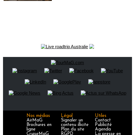
Nos médias
Légal
Utiles
AirMaG
Signaler un
Contact
Brochures en
contenu illicite
Publicité
ligne
Plan du site
Agenda
CruiseMaG
RGPD
La presse en