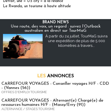
Detroit, une « US city » à la relance
Le Rwanda, un tourisme à haute altitude
BRAND NEWS
Une route, des voix, un regard : suivez l’Outback
australien en direct sur TourMaG
À partir du 24 juillet, TourMaG suivra
une expédition de plus de 5 000
kilomètres à travers...
LES
ANNONCES
CARREFOUR VOYAGES - Conseiller voyages H/F - CDD
- (Vannes (56))
OFFRES D'EMPLOI TOURISME
CARREFOUR VOYAGES - Alternant(e) Chargé(e) de
ressources humaines H/F - (Massy/Evry (91))
ALTERNANCE / STAGES TOURISME