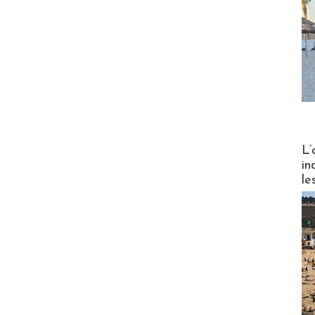
Partez
L’
in
le