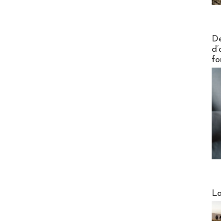
Actus V
De
d’
fo
Webinai
La