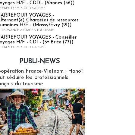
oyages H/F - CDD - (Vannes (56))
FFRES D'EMPLOI TOURISME
CARREFOUR VOYAGES -
lternant(e) Chargé(e) de ressources
umaines H/F - (Massy/Evry (91))
LTERNANCE / STAGES TOURISME
ARREFOUR VOYAGES - Conseiller
oyages H/F - CDI - (St Brice (77))
FFRES D'EMPLOI TOURISME
PUBLI-NEWS
ews
opération France-Vietnam : Hanoï
ut séduire les professionnels
ançais du tourisme