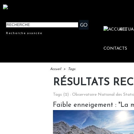
ACTUA
Recherche avancée
CONTACTS
Accueil
>
Tags
RÉSULTATS RE
Tags (2) : Observatoire National des Stat
Faible enneigement : "La m