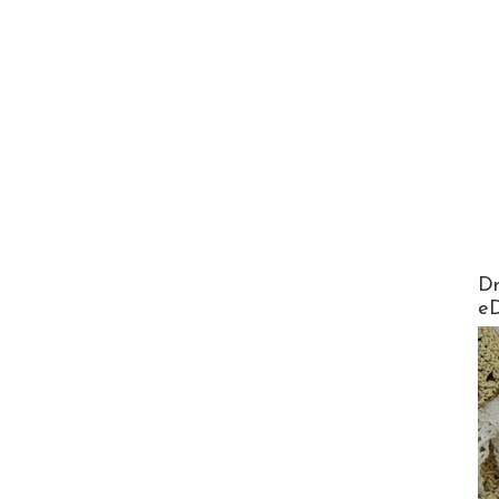
AirMa
Dr
e