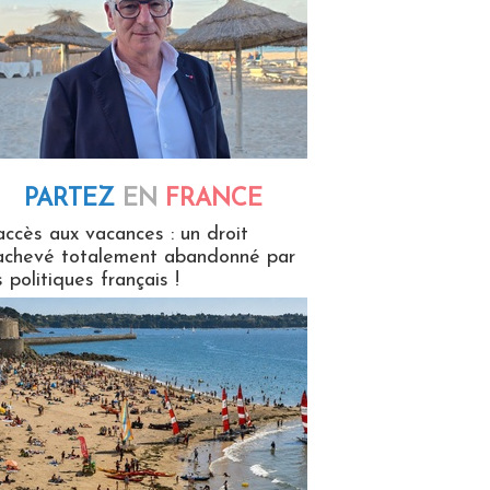
PARTEZ
EN
FRANCE
 en France
accès aux vacances : un droit
achevé totalement abandonné par
s politiques français !