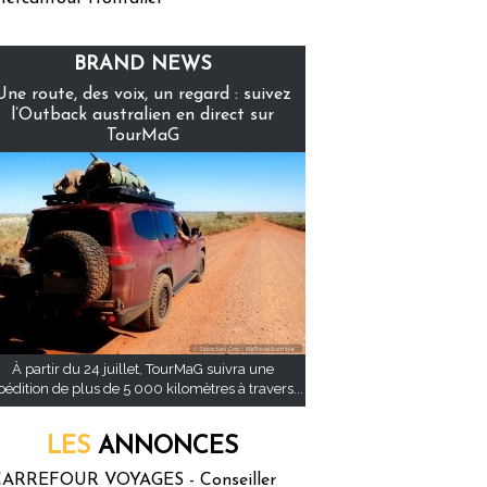
BRAND NEWS
Une route, des voix, un regard : suivez
l’Outback australien en direct sur
TourMaG
À partir du 24 juillet, TourMaG suivra une
pédition de plus de 5 000 kilomètres à travers...
LES
ANNONCES
ARREFOUR VOYAGES - Conseiller