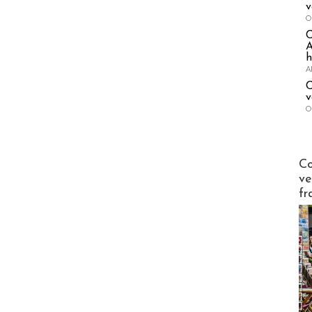
v
O
A
h
A
C
v
O
Publi-n
Co
ve
fr