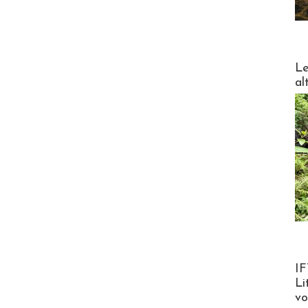
DESTI
Le
al
Product
IF
Li
v