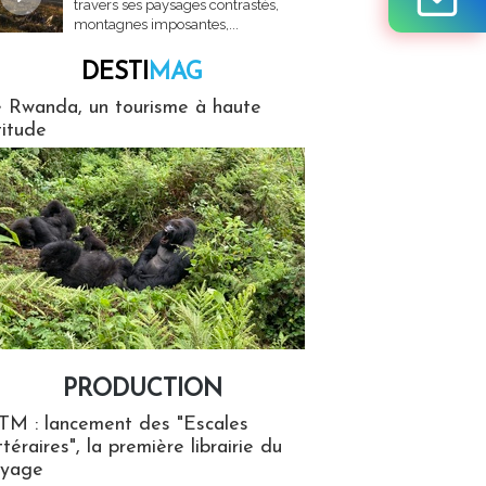
travers ses paysages contrastés,
montagnes imposantes,...
DESTI
MAG
MAG
 Rwanda, un tourisme à haute
titude
PRODUCTION
ion
TM : lancement des "Escales
ttéraires", la première librairie du
oyage