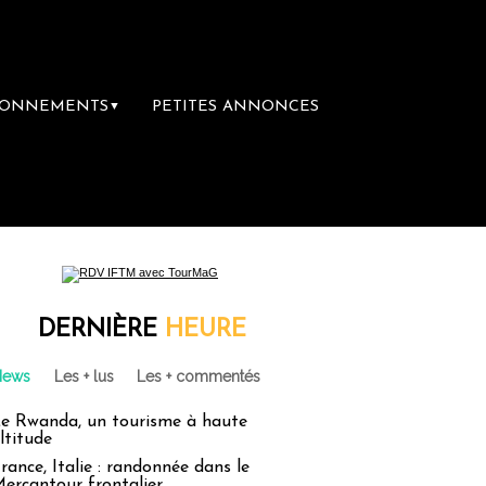
BONNEMENTS
PETITES ANNONCES
▼
DERNIÈRE
HEURE
News
Les + lus
Les + commentés
e Rwanda, un tourisme à haute
ltitude
rance, Italie : randonnée dans le
ercantour frontalier