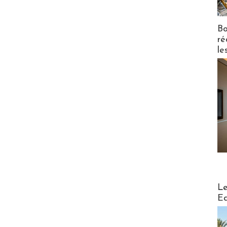
Bo
ré
le
Distribu
Le
Ed