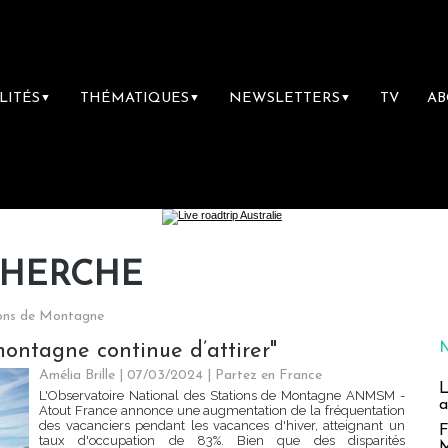
LITÉS
THÉMATIQUES
NEWSLETTERS
TV
A
▼
▼
▼
CHERCHE
ions de Montagne
ontagne continue d’attirer"
Amélia Brille
| 07/03/2024
|
Partez en France
L
L'Observatoire National des Stations de Montagne ANMSM -
a
Atout France annonce une augmentation de la fréquentation
des vacanciers pendant les vacances d'hiver, atteignant un
F
taux d'occupation de 83%. Bien que des disparités
M