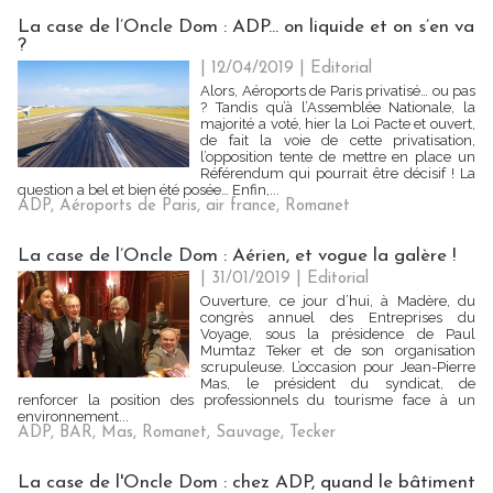
La case de l’Oncle Dom : ADP... on liquide et on s’en va
?
| 12/04/2019
|
Editorial
Alors, Aéroports de Paris privatisé… ou pas
? Tandis qu’à l’Assemblée Nationale, la
majorité a voté, hier la Loi Pacte et ouvert,
de fait la voie de cette privatisation,
l’opposition tente de mettre en place un
Référendum qui pourrait être décisif ! La
question a bel et bien été posée… Enfin,...
ADP
,
Aéroports de Paris
,
air france
,
Romanet
La case de l’Oncle Dom : Aérien, et vogue la galère !
| 31/01/2019
|
Editorial
Ouverture, ce jour d’hui, à Madère, du
congrès annuel des Entreprises du
Voyage, sous la présidence de Paul
Mumtaz Teker et de son organisation
scrupuleuse. L’occasion pour Jean-Pierre
Mas, le président du syndicat, de
renforcer la position des professionnels du tourisme face à un
environnement...
ADP
,
BAR
,
Mas
,
Romanet
,
Sauvage
,
Tecker
La case de l'Oncle Dom : chez ADP, quand le bâtiment