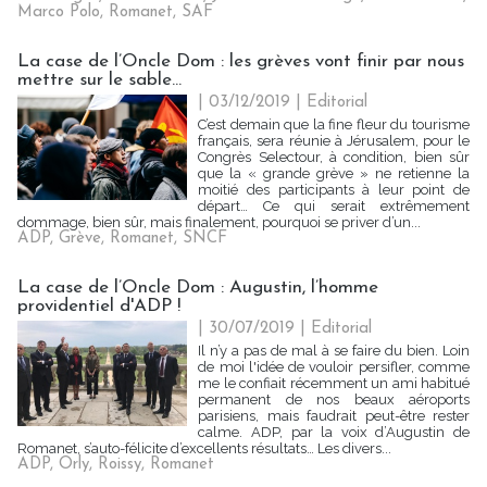
Marco Polo
,
Romanet
,
SAF
La case de l’Oncle Dom : les grèves vont finir par nous
mettre sur le sable...
| 03/12/2019
|
Editorial
C’est demain que la fine fleur du tourisme
français, sera réunie à Jérusalem, pour le
Congrès Selectour, à condition, bien sûr
que la « grande grève » ne retienne la
moitié des participants à leur point de
départ… Ce qui serait extrêmement
dommage, bien sûr, mais finalement, pourquoi se priver d’un...
ADP
,
Grève
,
Romanet
,
SNCF
La case de l’Oncle Dom : Augustin, l’homme
providentiel d'ADP !
| 30/07/2019
|
Editorial
Il n’y a pas de mal à se faire du bien. Loin
de moi l'idée de vouloir persifler, comme
me le confiait récemment un ami habitué
permanent de nos beaux aéroports
parisiens, mais faudrait peut-être rester
calme. ADP, par la voix d’Augustin de
Romanet, s’auto-félicite d’excellents résultats… Les divers...
ADP
,
Orly
,
Roissy
,
Romanet