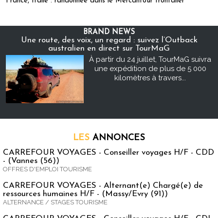
France, Italie : randonnée dans le Mercantour frontalier
BRAND NEWS
Une route, des voix, un regard : suivez l’Outback
australien en direct sur TourMaG
À partir du 24 juillet, TourMaG suivra
une expédition de plus de 5 000
kilomètres à travers...
LES
ANNONCES
CARREFOUR VOYAGES - Conseiller voyages H/F - CDD
- (Vannes (56))
OFFRES D'EMPLOI TOURISME
CARREFOUR VOYAGES - Alternant(e) Chargé(e) de
ressources humaines H/F - (Massy/Evry (91))
ALTERNANCE / STAGES TOURISME