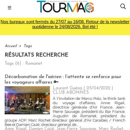
☰
Nos bureaux sont fermés du 27/07 au 16/08. Retour de la newsletter
quotidienne le 24/08/2026. Bel été !
Accueil
>
Tags
RÉSULTATS RECHERCHE
Tags (6) : Romanet
Décarbonation de l'aérien : l’attente se renforce pour
les voyageurs affaires 🔑
Laurent Guéna
| 05/04/2022
|
CLUB ABONNES
À l'invitation de Marco Polo, le think tank
du voyage d'affaires, Anne Rigail,
directrice générale d'Air France, Jean-
Pierre Sauvage, président du Bar France,
Augustin de Romanet, président du
groupe ADP, Marc Rochet directeur général d'Air Caraïbes / French
Bee et Damien Cazé, directeur général de...
Anne Rigail
,
Damien Cazé
,
Jean-Pierre Sauvage
,
Marc Rochet
,