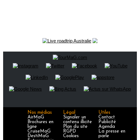
Nos médias
Légal
Utiles
AirMaG
Signaler un
Contact
Brochures en
contenu illicite
Publicité
ligne
Plan du site
Agenda
CruiseMaG
RGPD
La presse en
DestiMaG
Cookies
parle