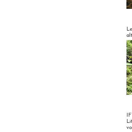
DESTI
Le
al
Product
IF
Li
v