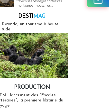
travers ses paysages contrastés,
montagnes imposantes,...
DESTI
MAG
MAG
 Rwanda, un tourisme à haute
titude
PRODUCTION
ion
TM : lancement des "Escales
ttéraires", la première librairie du
oyage