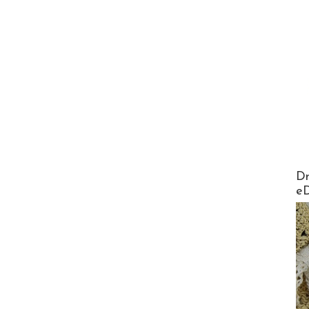
AirMa
Dr
e