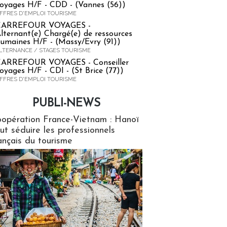
oyages H/F - CDD - (Vannes (56))
FFRES D'EMPLOI TOURISME
CARREFOUR VOYAGES -
lternant(e) Chargé(e) de ressources
umaines H/F - (Massy/Evry (91))
LTERNANCE / STAGES TOURISME
ARREFOUR VOYAGES - Conseiller
oyages H/F - CDI - (St Brice (77))
FFRES D'EMPLOI TOURISME
PUBLI-NEWS
ews
opération France-Vietnam : Hanoï
ut séduire les professionnels
ançais du tourisme