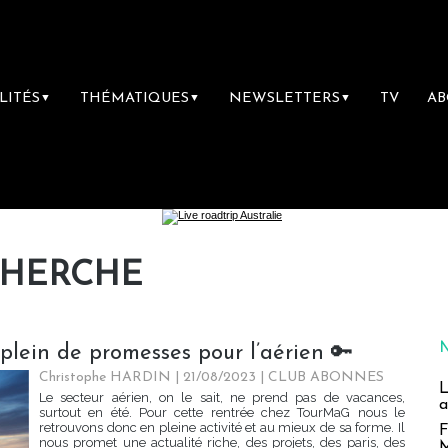
LITÉS
THÉMATIQUES
NEWSLETTERS
TV
A
▼
▼
▼
CHERCHE
 plein de promesses pour l’aérien 🔑
Christophe HARDIN
| 21/08/2023
|
CLUB ABONNES
L
Le secteur aérien, on le sait, ne prend pas de vacances,
a
surtout en été. Pour cette rentrée chez TourMaG nous le
retrouvons donc en pleine activité et au mieux de sa forme. Il
F
nous promet une actualité riche, des projets, des paris, des
M