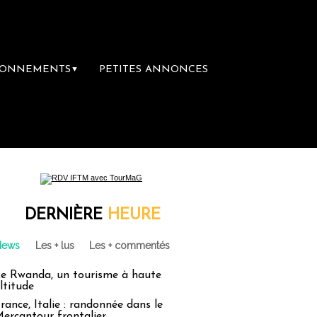
BONNEMENTS
PETITES ANNONCES
▼
DERNIÈRE
HEURE
News
Les + lus
Les + commentés
e Rwanda, un tourisme à haute
ltitude
rance, Italie : randonnée dans le
ercantour frontalier