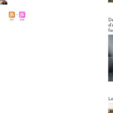
Actus V
De
d’
fo
Webinai
La