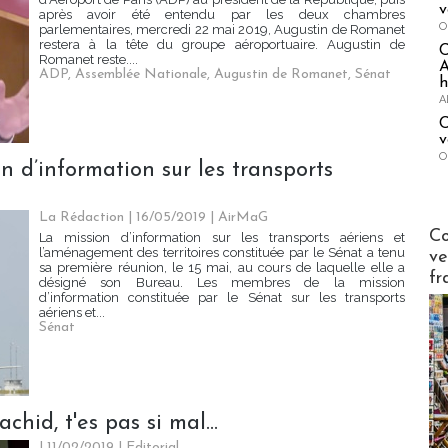
v
après avoir été entendu par les deux chambres
O
parlementaires, mercredi 22 mai 2019, Augustin de Romanet
restera à la tête du groupe aéroportuaire. Augustin de
Romanet reste....
A
ADP
,
Assemblée Nationale
,
Augustin de Romanet
,
Sénat
h
A
C
v
O
n d’information sur les transports
La Rédaction
| 16/05/2019
|
AirMaG
Publi-n
Co
La mission d’information sur les transports aériens et
l’aménagement des territoires constituée par le Sénat a tenu
ve
sa première réunion, le 15 mai, au cours de laquelle elle a
fr
désigné son Bureau. Les membres de la mission
d’information constituée par le Sénat sur les transports
aériens et...
Sénat
hid, t'es pas si mal...
| 11/02/2019
|
Editorial