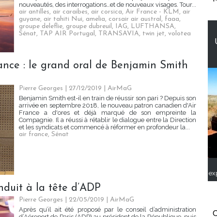
nouveautés, des interrogations…et de nouveaux visages. Tour...
air antilles
,
air caraibes
,
air corsica
,
Air France - KLM
,
air
guyane
,
air tahiti Nui
,
amelia
,
corsair air austral
,
faaa
,
groupe deleflie
,
groupe dubreuil
,
IAG
,
LUFTHANSA
,
Sénat
,
TAP AIR Portugal
,
TRANSAVIA
,
twin jet
,
volotea
nce : le grand oral de Benjamin Smith
Pierre Georges
| 27/12/2019
|
AirMaG
Benjamin Smith est-il en train de réussir son pari ? Depuis son
arrivée en septembre 2018, le nouveau patron canadien d'Air
France a d'ores et déjà marqué de son empreinte la
Compagnie. Il a réussi à rétablir le dialogue entre la Direction
et les syndicats et commencé à réformer en profondeur la...
air france
,
Sénat
ex
duit à la tête d’ADP
Pierre Georges
| 22/05/2019
|
AirMaG
Après qu’il ait été proposé par le conseil d’administration
C
d’Aéroport de Paris (ADP) au président de la République, puis