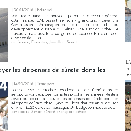
| 30/11/2016
|
Editorial
Jean-Marc Janaillac, nouveau patron et directeur général
d’Air France/KLM, passait hier son « grand oral » devant la
Commission Aménagement du territoire et du
développement durable du Sénat. Une audition riche… Je
n’avais jamais assisté à ce genre de séance. Eh bien, c’est
assez édifiant, on...
air france
,
Emirates
,
Janaillac
,
Sénat
Partez
L’
in
payer les dépenses de sûreté dans les
le
| 14/10/2016
|
Transport
Face au risque terroriste, les dépenses de sûreté dans les
aéroports vont exploser dans les prochaines années. Reste à
savoir qui paiera la facture. Les dépenses de sûreté dans les
aéroports coûtent cher : 766 millions d'euros en 2016, soit
environ 11,20 euros par passager. Un budget en hausse de...
aéroports
,
Sénat
,
sûreté
,
transport aérien