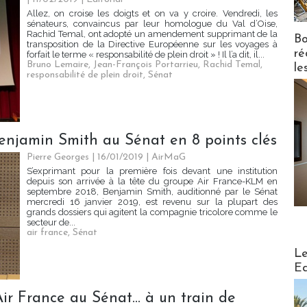
Allez, on croise les doigts et on va y croire. Vendredi, les
sénateurs, convaincus par leur homologue du Val d’Oise,
Rachid Temal, ont adopté un amendement supprimant de la
Bo
transposition de la Directive Européenne sur les voyages à
ré
forfait le terme « responsabilité de plein droit » ! Il l’a dit, il...
Bruno Lemaire
,
Jean-François Portarrieu
,
Rachid Temal
,
le
responsabilité de plein droit
,
Sénat
 Benjamin Smith au Sénat en 8 points clés
Pierre Georges
| 16/01/2019
|
AirMaG
S’exprimant pour la première fois devant une institution
depuis son arrivée à la tête du groupe Air France-KLM en
septembre 2018, Benjamin Smith, auditionné par le Sénat
mercredi 16 janvier 2019, est revenu sur la plupart des
grands dossiers qui agitent la compagnie tricolore comme le
secteur de...
air france
,
Sénat
Distribu
Le
Ed
Air France au Sénat… à un train de