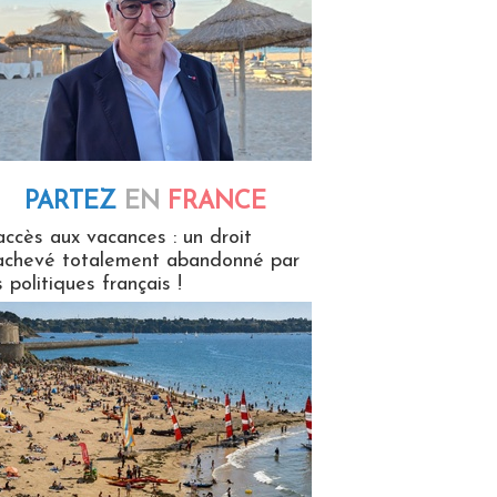
PARTEZ
EN
FRANCE
 en France
accès aux vacances : un droit
achevé totalement abandonné par
s politiques français !