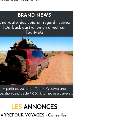
BRAND NEWS
Une route, des voix, un regard : suivez
l’Outback australien en direct sur
TourMaG
À partir du 24 juillet, TourMaG suivra une
pédition de plus de 5 000 kilomètres à travers...
LES
ANNONCES
ARREFOUR VOYAGES - Conseiller