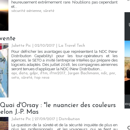
heureusement extrêmement rare. N’oublions pas cependant
et...
sécurité aérienne
,
sûreté
vente
Juliette Pic | 02/10/2017
|
La Travel Tech
Pour défricher les avantages que représentent la NDC (New
Distribution Capability) pour les tour-opérateurs et les
agences, le SETO a invité l’entreprise InteRes qui prépare des
logiciels adaptés. Dès juillet 2018, les compagnies aériennes
seront tenues d'appliquer la NDC (New Distribution...
api
,
data
,
gdpr
,
iftm
,
iftm2017
,
Jürgen Bachmann
,
ndc
,
pnr
,
seto
,
sûreté
,
top resa
ex
Quai d'Orsay : "le nuancier des couleurs
elon J.-P. Mas
Juliette Pic | 27/09/2017
|
Distribution
La question de la sûreté et de la sécurité inquiète de plus en
C
plus les professionnels... et les voyageurs, qui se fient au