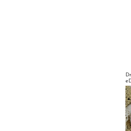
AirMa
Dr
e