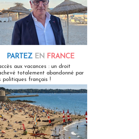
PARTEZ
EN
FRANCE
 en France
accès aux vacances : un droit
achevé totalement abandonné par
s politiques français !