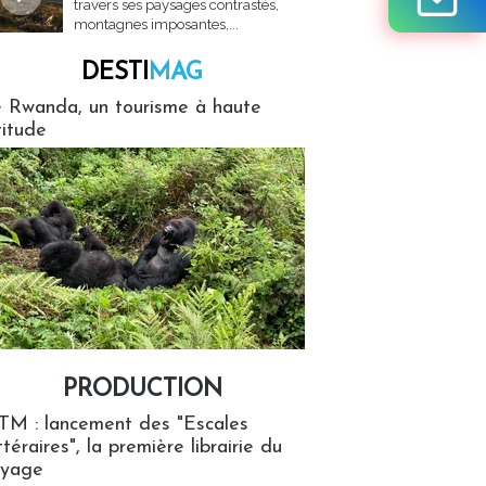
travers ses paysages contrastés,
montagnes imposantes,...
DESTI
MAG
MAG
 Rwanda, un tourisme à haute
titude
PRODUCTION
ion
TM : lancement des "Escales
ttéraires", la première librairie du
oyage