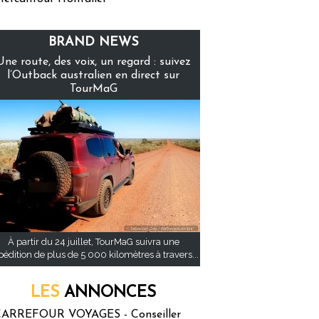
BRAND NEWS
Une route, des voix, un regard : suivez
l’Outback australien en direct sur
TourMaG
À partir du 24 juillet, TourMaG suivra une
pédition de plus de 5 000 kilomètres à travers...
LES
ANNONCES
ARREFOUR VOYAGES - Conseiller