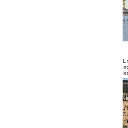
Partez
L’
in
le