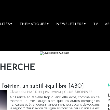
LITÉS
THÉMATIQUES
NEWSLETTERS
TV
A
▼
▼
▼
CHERCHE
l’aérien, un subtil équilibre [ABO]
Christophe HARDIN
| 12/11/2024
|
CLUB ABONNES
L
Air France en fait-elle trop quand elle évite, comme en ce
a
moment, la Mer Rouge alors que les autres compagnies
françaises et étrangères maintiennent leurs plans de vol dans
F
la région ? Qu’un avion de ligne soit touché par un missile est
M