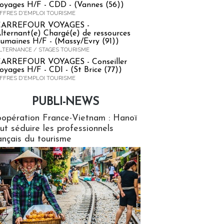
oyages H/F - CDD - (Vannes (56))
FFRES D'EMPLOI TOURISME
CARREFOUR VOYAGES -
lternant(e) Chargé(e) de ressources
umaines H/F - (Massy/Evry (91))
LTERNANCE / STAGES TOURISME
ARREFOUR VOYAGES - Conseiller
oyages H/F - CDI - (St Brice (77))
FFRES D'EMPLOI TOURISME
PUBLI-NEWS
ews
opération France-Vietnam : Hanoï
ut séduire les professionnels
ançais du tourisme