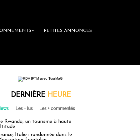
BONNEMENTS
PETITES ANNONCES
▼
DERNIÈRE
HEURE
News
Les + lus
Les + commentés
e Rwanda, un tourisme à haute
ltitude
rance, Italie : randonnée dans le
ercantour frontalier