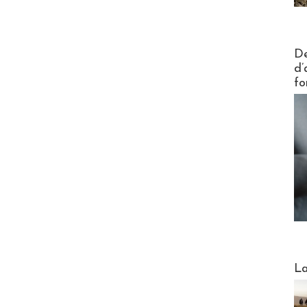
Actus V
De
d’
fo
Webinai
La