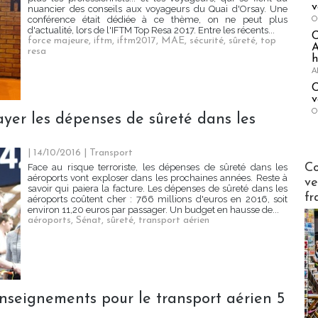
v
nuancier des conseils aux voyageurs du Quai d'Orsay. Une
O
conférence était dédiée à ce thème, on ne peut plus
d'actualité, lors de l'IFTM Top Resa 2017. Entre les récents...
force majeure
,
iftm
,
iftm2017
,
MAE
,
sécurité
,
sûreté
,
top
A
resa
h
A
C
v
O
payer les dépenses de sûreté dans les
| 14/10/2016
|
Transport
Publi-n
Co
Face au risque terroriste, les dépenses de sûreté dans les
aéroports vont exploser dans les prochaines années. Reste à
ve
savoir qui paiera la facture. Les dépenses de sûreté dans les
fr
aéroports coûtent cher : 766 millions d'euros en 2016, soit
environ 11,20 euros par passager. Un budget en hausse de...
aéroports
,
Sénat
,
sûreté
,
transport aérien
enseignements pour le transport aérien 5