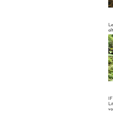
DESTI
Le
al
Product
IF
Li
v