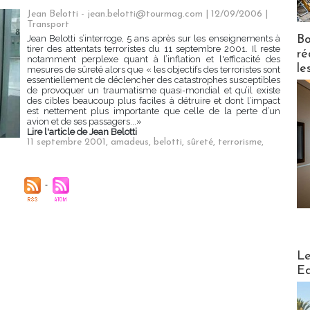
Jean Belotti - jean.belotti@tourmag.com | 12/09/2006
|
Transport
Bo
Jean Belotti s’interroge, 5 ans après sur les enseignements à
tirer des attentats terroristes du 11 septembre 2001. Il reste
ré
notamment perplexe quant à l’inflation et l'efficacité des
le
mesures de sûreté alors que « les objectifs des terroristes sont
essentiellement de déclencher des catastrophes susceptibles
de provoquer un traumatisme quasi-mondial et qu’il existe
des cibles beaucoup plus faciles à détruire et dont l’impact
est nettement plus importante que celle de la perte d’un
avion et de ses passagers...»
Lire l'article de Jean Belotti
11 septembre 2001
,
amadeus
,
belotti
,
sûreté
,
terrorisme
,
Distribu
Le
Ed