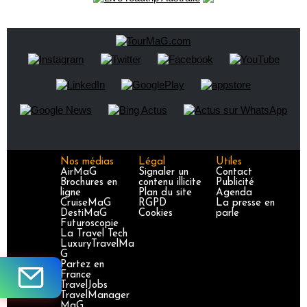
Nos médias
Légal
Utiles
AirMaG
Signaler un
Contact
Brochures en
contenu illicite
Publicité
ligne
Plan du site
Agenda
CruiseMaG
RGPD
La presse en
DestiMaG
Cookies
parle
Futuroscopie
La Travel Tech
LuxuryTravelMa
G
Partez en
France
TravelJobs
TravelManager
MaG