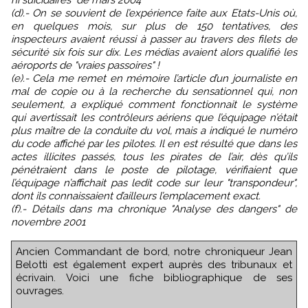
(d).- On se souvient de l’expérience faite aux Etats-Unis où,
en quelques mois, sur plus de 150 tentatives, des
inspecteurs avaient réussi à passer au travers des filets de
sécurité six fois sur dix. Les médias avaient alors qualifié les
aéroports de "vraies passoires" !
(e).- Cela me remet en mémoire l’article d’un journaliste en
mal de copie ou à la recherche du sensationnel qui, non
seulement, a expliqué comment fonctionnait le système
qui avertissait les contrôleurs aériens que l’équipage n’était
plus maître de la conduite du vol, mais a indiqué le numéro
du code affiché par les pilotes. Il en est résulté que dans les
actes illicites passés, tous les pirates de l’air, dès qu’ils
pénétraient dans le poste de pilotage, vérifiaient que
l’équipage n’affichait pas ledit code sur leur "transpondeur",
dont ils connaissaient d’ailleurs l’emplacement exact.
(f).- Détails dans ma chronique "Analyse des dangers" de
novembre 2001
Ancien Commandant de bord, notre chroniqueur Jean
Belotti est également expert auprès des tribunaux et
écrivain. Voici une fiche bibliographique de ses
ouvrages.