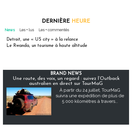
DERNIÈRE
HEURE
News
Les + lus
Les + commentés
Detroit, une « US city » à la relance
Le Rwanda, un tourisme à haute altitude
BRAND NEWS
Une route, des voix, un regard : suivez l’Outback
australien en direct sur TourMaG
À partir du 24 juillet, TourMaG
suivra une expédition de plus de
5 000 kilomètres à travers...