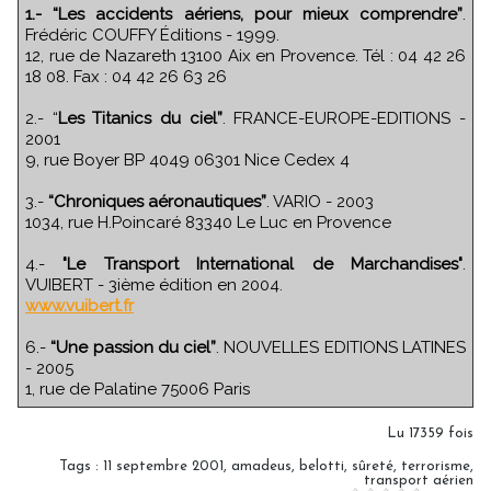
1.- “Les accidents aériens, pour mieux comprendre”
.
Frédéric COUFFY Éditions - 1999.
12, rue de Nazareth 13100 Aix en Provence. Tél : 04 42 26
18 08. Fax : 04 42 26 63 26
2.- “
Les Titanics du ciel”
. FRANCE-EUROPE-EDITIONS -
2001
9, rue Boyer BP 4049 06301 Nice Cedex 4
3.-
“Chroniques aéronautiques”
. VARIO - 2003
1034, rue H.Poincaré 83340 Le Luc en Provence
4.-
"Le Transport International de Marchandises"
.
VUIBERT - 3ième édition en 2004.
www.vuibert.fr
6.-
“Une passion du ciel”
. NOUVELLES EDITIONS LATINES
- 2005
1, rue de Palatine 75006 Paris
Lu 17359 fois
Tags
:
11 septembre 2001
,
amadeus
,
belotti
,
sûreté
,
terrorisme
,
transport aérien