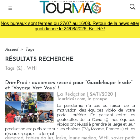
☰
Nos bureaux sont fermés du 27/07 au 16/08. Retour de la newsletter
quotidienne le 24/08/2026. Bel été !
Accueil
>
Tags
RÉSULTATS RECHERCHE
Tags (2) : WHI
DrimProd : audiences record pour “Guadeloupe Inside”
et “Voyage Vert Vous” !
La Rédaction
| 24/11/2020
|
TourMaG.com, le groupe
La pandémie n’a pas eu raison de la
motivation des équipes vidéo de votre
portail préféré. En passant entre les
goutelettes de la Covid-19, nos équipes
vidéos ont réussi à prendre le large et leur
production est plébiscité sur les chaînes (TV5 Monde, France 2) et les
réseaux sociaux. Le format...
drimprod
,
fabien da luz
,
lasko
,
laurie medina
,
WHI
,
xavier petit