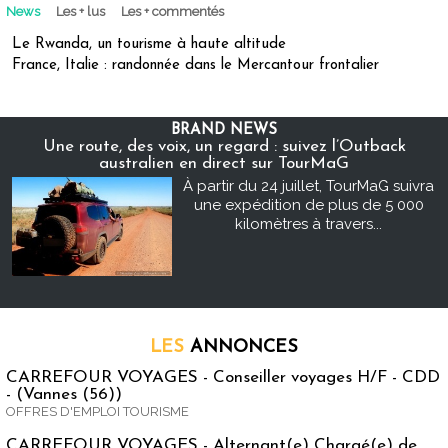
News
Les + lus
Les + commentés
Le Rwanda, un tourisme à haute altitude
France, Italie : randonnée dans le Mercantour frontalier
BRAND NEWS
Une route, des voix, un regard : suivez l’Outback
australien en direct sur TourMaG
À partir du 24 juillet, TourMaG suivra
une expédition de plus de 5 000
kilomètres à travers...
LES
ANNONCES
CARREFOUR VOYAGES - Conseiller voyages H/F - CDD
- (Vannes (56))
OFFRES D'EMPLOI TOURISME
CARREFOUR VOYAGES - Alternant(e) Chargé(e) de