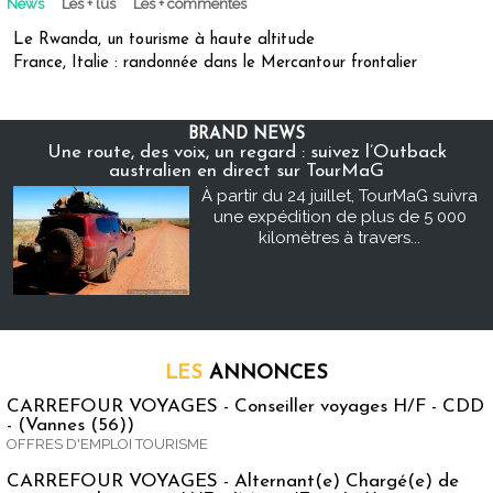
News
Les + lus
Les + commentés
Le Rwanda, un tourisme à haute altitude
France, Italie : randonnée dans le Mercantour frontalier
BRAND NEWS
Une route, des voix, un regard : suivez l’Outback
australien en direct sur TourMaG
À partir du 24 juillet, TourMaG suivra
une expédition de plus de 5 000
kilomètres à travers...
LES
ANNONCES
CARREFOUR VOYAGES - Conseiller voyages H/F - CDD
- (Vannes (56))
OFFRES D'EMPLOI TOURISME
CARREFOUR VOYAGES - Alternant(e) Chargé(e) de