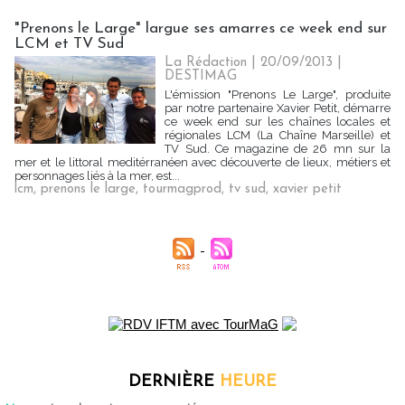
"Prenons le Large" largue ses amarres ce week end sur
LCM et TV Sud
La Rédaction
| 20/09/2013
|
DESTIMAG
L'émission "Prenons Le Large", produite
par notre partenaire Xavier Petit, démarre
ce week end sur les chaînes locales et
régionales LCM (La Chaîne Marseille) et
TV Sud. Ce magazine de 26 mn sur la
mer et le littoral meditérranéen avec découverte de lieux, métiers et
personnages liés à la mer, est...
lcm
,
prenons le large
,
tourmagprod
,
tv sud
,
xavier petit
DERNIÈRE
HEURE