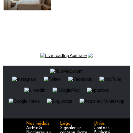
Nos médias
Légal
Utiles
AirMaG
Signaler un
Contact
Brochures en
contenu illicite
Publicité