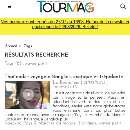
☰
Nos bureaux sont fermés du 27/07 au 16/08. Retour de la newsletter
quotidienne le 24/08/2026. Bel été !
Accueil
>
Tags
RÉSULTATS RECHERCHE
Tags (8) : xavier petit
Thaïlande : voyage à Bangkok, exotique et trépidante
La Rédaction
| 21/02/2021
|
TourMaG TV
Il n'est pas interdit de rêver ni de s'évader
par l'image et la pensée... Aussi, en
attendant l'ouverture des ciels et des
frontières, Xavier Petit notre globe-trotter
vous emmène dans les plus belles
contrées du monde avec le magazine "Pays et Marchés du Monde".
Escale en Thaïlande, à Bangkok plus...
bangkok
,
Pays & Marchés du Monde
,
Thaïlande
,
xavier petit