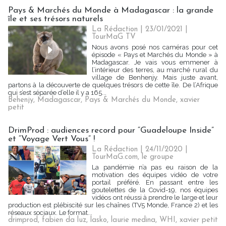
Pays & Marchés du Monde à Madagascar : la grande
île et ses trésors naturels
La Rédaction
| 23/01/2021
|
TourMaG TV
Nous avons posé nos caméras pour cet
épisode « Pays et Marchés du Monde » à
Madagascar. Je vais vous emmener à
l’intérieur des terres, au marché rural du
village de Benhenjy. Mais juste avant,
partons à la découverte de quelques trésors de cette île. De l’Afrique
qui s’est séparée d’elle il y a 165...
Behenjy
,
Madagascar
,
Pays & Marchés du Monde
,
xavier
petit
DrimProd : audiences record pour “Guadeloupe Inside”
et “Voyage Vert Vous” !
La Rédaction
| 24/11/2020
|
TourMaG.com, le groupe
La pandémie n’a pas eu raison de la
motivation des équipes vidéo de votre
portail préféré. En passant entre les
goutelettes de la Covid-19, nos équipes
vidéos ont réussi à prendre le large et leur
production est plébiscité sur les chaînes (TV5 Monde, France 2) et les
réseaux sociaux. Le format...
drimprod
,
fabien da luz
,
lasko
,
laurie medina
,
WHI
,
xavier petit