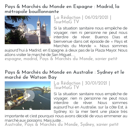
Pays & Marchés du Monde en Espagne : Madrid, la
métropole bouillonnante
La Rédaction
| 06/02/2021
|
TourMaG TV
Si la situation sanitaire nous empêche de
voyager, rien ni personne ne peut nous
interdire de rêver. Buenos Dias et
bienvenue dans cet épisode de « Pays et
Marchés du Monde ». Nous sommes
aujourd’hui à Madrid, en Espagne, à deux pas de la Plaza Mayor, Nous
allons visiter le marché de San Miguel....
espagne
,
madrid
,
Pays & Marchés du Monde
,
xavier petit
Pays & Marchés du Monde en Australie : Sydney et le
marché de Watson Bay
La Rédaction
| 30/01/2021
|
TourMaG TV
Si la situation sanitaire nous empêche de
voyager, rien ni personne ne peut nous
interdire de rêver. Nous sommes
aujourd’hui en Australie, sur la côte Est, à
Sydney. Ici la mer tient une place très
importante et c’est pourquoi nous avons décidé de vous emmener au
marché aux poissons. Mais juste...
Australie
,
Pays & Marchés du Monde
,
Sydney
,
xavier petit