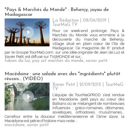
"Pays & Marchés du Monde" : Behenjy, joyau de
Madagascar
La Rédaction
| 08/06/2019
|
TourMaG TV
Pour ce week-end prolongé, Pays &
Marchés du Monde vous emmène à la
découverte du marché de Behenjy,
village situé en plein cœur de l'île de
Madagascar. Ce magazine de 6' produit
par le Groupe TourMaG.com, sur une idée originale de Jean da Luz et
Xavier Petit, est diffusé sur TV5MONDE et sur...
fabien da luz
,
pay set marchés du monde
,
xavier petit
Macédoine : une salade avec des "ingrédients" plutôt
réussis... (VIDEO)
Xavier Petit | 21/09/2015
|
TourMaG
TV
L'équipe de TourMaGPROD s'est rendue
en Macédoine, petit pays au cœur des
Balkans où se mélangent de nombreuses
influences : gréco-romaines, ottomanes,
soviétiques, orthodoxes, musulmanes...
Carrefour entre la douceur méditerranéenne et l'âme slave, la
Macédoine est pétrie d'histoire mais reste...
macédoine
,
xavier petit