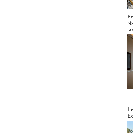
Bo
ré
le
Distribu
Le
Ed