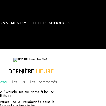
BONNEMENTS
PETITES ANNONCES
▼
DERNIÈRE
HEURE
News
Les + lus
Les + commentés
e Rwanda, un tourisme à haute
ltitude
rance, Italie : randonnée dans le
ercantour frontalier