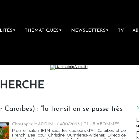
LITÉS
THÉMATIQUES
NEWSLETTERS
TV
A
▼
▼
▼
CHERCHE
Caraïbes) : "la transition se passe très
L
Christophe HARDIN
| 04/10/2023
|
CLUB ABONNES
a
Premier salon IFTM sous les couleurs d’Air Caraïbes et de
F
French Bee pour Christine Ourmières-Widener, Directrice
M