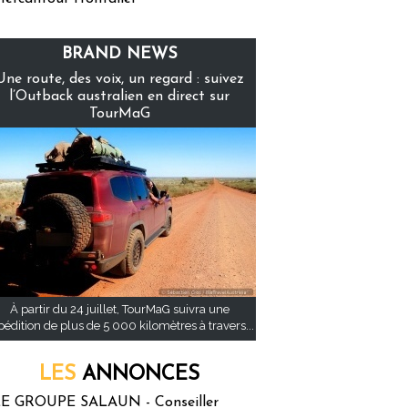
BRAND NEWS
Une route, des voix, un regard : suivez
l’Outback australien en direct sur
TourMaG
À partir du 24 juillet, TourMaG suivra une
pédition de plus de 5 000 kilomètres à travers...
LES
ANNONCES
E GROUPE SALAUN - Conseiller