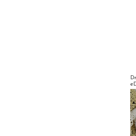
AirMa
Dr
e