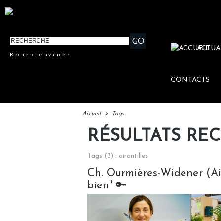
ACTUA
Recherche avancée
CONTACTS
Accueil
>
Tags
RÉSULTATS RE
Tags (3) : airantilles
Ch. Ourmières-Widener (Air 
bien" 🔑