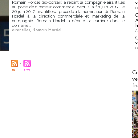
Romain Hordel (ex-Corsair) a rejoint la compagnie airantilles
v
au poste de directeur commercial depuis la fin juin 2017. Le
O
26 juin 2017, airantilles a procédé à la nomination de Romain
Hordel à la direction commerciale et marketing de la
A
compagnie. Romain Hordel a débuté sa carrière dans le
h
domaine...
airantilles
,
Romain Hordel
A
C
v
O
Publi-n
Co
ve
fr