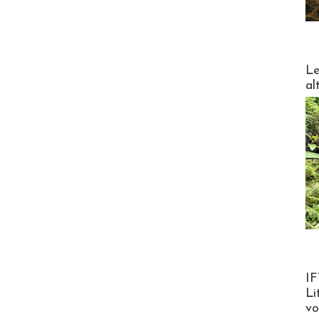
DESTI
Le
al
Product
IF
Li
v