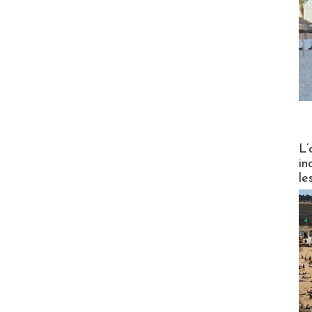
Partez
L’
in
le