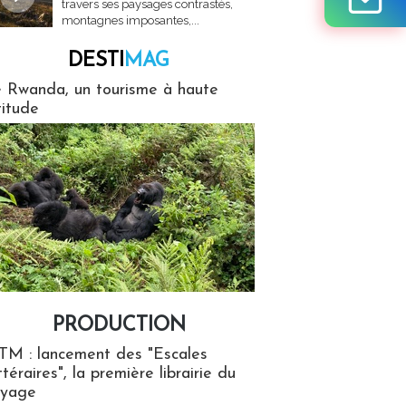
travers ses paysages contrastés,
montagnes imposantes,...
DESTI
MAG
MAG
 Rwanda, un tourisme à haute
titude
PRODUCTION
ion
TM : lancement des "Escales
ttéraires", la première librairie du
oyage