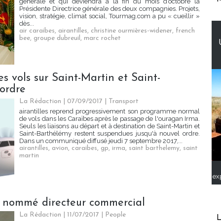
générale et qui deviendra à la fin du mois d’octobre la
Présidente Directrice générale des deux compagnies. Projets,
vision, stratégie, climat social, Tourmag.com a pu « cueillir »
dès...
air caraibes
,
airantilles
,
christine ourmières-widener
,
french
bee
,
groupe dubreuil
,
marc rochet
es vols sur Saint-Martin et Saint-
ordre
La Rédaction
| 07/09/2017
|
Transport
airantilles reprend progressivement son programme normal
de vols dans les Caraïbes après le passage de l'ouragan Irma.
Seuls les liaisons au départ et à destination de Saint-Martin et
Saint-Barthélémy restent suspendues jusqu'à nouvel ordre.
Dans un communiqué diffusé jeudi 7 septembre 2017,...
airantilles
,
avion
,
caraibes
,
gp
,
irma
,
saint barthelemy
,
saint
martin
ex
el nommé directeur commercial
La Rédaction
| 11/07/2017
|
People
L