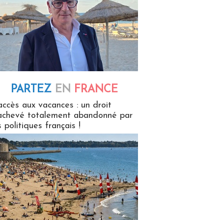
PARTEZ
EN
FRANCE
 en France
accès aux vacances : un droit
achevé totalement abandonné par
s politiques français !