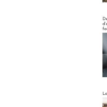
Actus V
De
d’
fo
Webinai
La