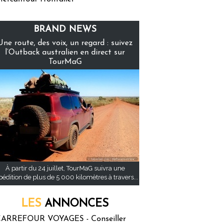
BRAND NEWS
Une route, des voix, un regard : suivez
l’Outback australien en direct sur
TourMaG
À partir du 24 juillet, TourMaG suivra une
pédition de plus de 5 000 kilomètres à travers...
LES
ANNONCES
ARREFOUR VOYAGES - Conseiller