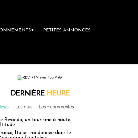
BONNEMENTS
PETITES ANNONCES
▼
DERNIÈRE
HEURE
News
Les + lus
Les + commentés
e Rwanda, un tourisme à haute
ltitude
rance, Italie : randonnée dans le
ercantour frontalier