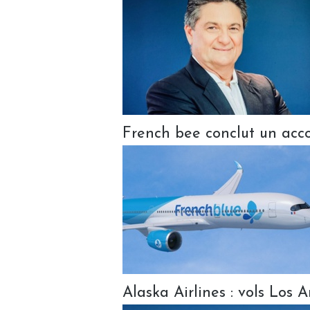
French bee conclut un acco
Alaska Airlines : vols Los 