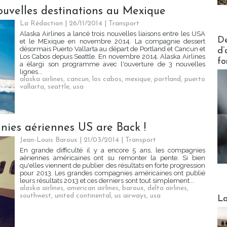
nouvelles destinations au Mexique
La Rédaction
| 26/11/2014
|
Transport
Alaska Airlines a lancé trois nouvelles liaisons entre les USA
Actus V
De
et le MExique en novembre 2014. La compagnie dessert
désormais Puerto Vallarta au départ de Portland et Cancun et
d’
Los Cabos depuis Seattle. En novembre 2014, Alaska Airlines
fo
a élargi son programme avec l'ouverture de 3 nouvelles
lignes...
alaska airlines
,
cancun
,
los cabos
,
mexique
,
portland
,
puerto
vallarta
,
seattle
,
usa
gnies aériennes US are Back !
Jean-Louis Baroux | 21/03/2014
|
Transport
En grande difficulté il y a encore 5 ans, les compagnies
aériennes américaines ont su remonter la pente. Si bien
qu'elles viennent de publier des résultats en forte progression
pour 2013. Les grandes compagnies américaines ont publié
leurs résultats 2013 et ces derniers sont tout simplement...
alaska airlines
,
american airlines
,
baroux
,
delta airlines
,
Webinai
southwest
,
united continental
,
us airways
,
usa
La