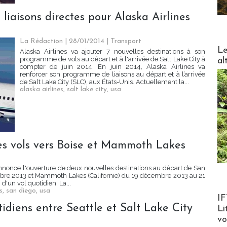
 liaisons directes pour Alaska Airlines
La Rédaction
| 28/01/2014
|
Transport
DESTI
Le
Alaska Airlines va ajouter 7 nouvelles destinations à son
programme de vols au départ et à l'arrivée de Salt Lake City à
al
compter de juin 2014. En juin 2014, Alaska Airlines va
renforcer son programme de liaisons au départ et à l’arrivée
de Salt Lake City (SLC), aux États-Unis. Actuellement la...
alaska airlines
,
salt lake city
,
usa
des vols vers Boise et Mammoth Lakes
 annonce l'ouverture de deux nouvelles destinations au départ de San
mbre 2013 et Mammoth Lakes (Californie) du 19 décembre 2013 au 21
d'un vol quotidien. La...
s
,
san diego
,
usa
Product
IF
otidiens entre Seattle et Salt Lake City
Li
v