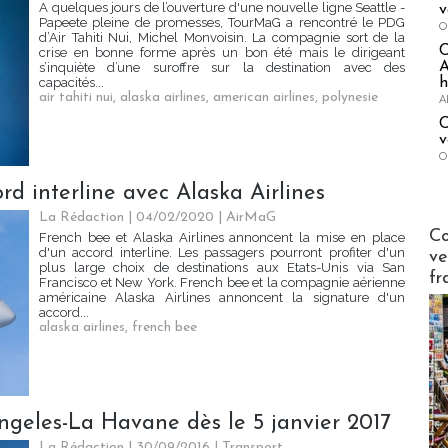
A quelques jours de l’ouverture d'une nouvelle ligne Seattle -
v
Papeete pleine de promesses, TourMaG a rencontré le PDG
O
d’Air Tahiti Nui, Michel Monvoisin. La compagnie sort de la
crise en bonne forme après un bon été mais le dirigeant
A
s’inquiète d’une suroffre sur la destination avec des
h
capacités...
air tahiti nui
,
alaska airlines
,
american airlines
,
polynesie
A
C
v
O
rd interline avec Alaska Airlines
La Rédaction
| 04/02/2020
|
AirMaG
Publi-n
Co
French bee et Alaska Airlines annoncent la mise en place
d'un accord interline. Les passagers pourront profiter d'un
ve
plus large choix de destinations aux Etats-Unis via San
fr
Francisco et New York. French bee et la compagnie aérienne
américaine Alaska Airlines annoncent la signature d'un
accord...
alaska airlines
,
french bee
Angeles-La Havane dès le 5 janvier 2017
La Rédaction
| 30/09/2016
|
Transport