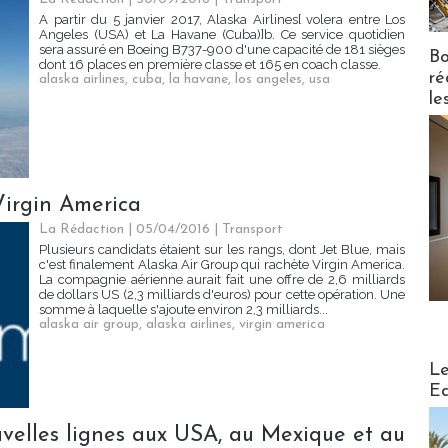
A partir du 5 janvier 2017, Alaska Airlines[ volera entre Los
Angeles (USA) et La Havane (Cuba)]b. Ce service quotidien
sera assuré en Boeing B737-900 d'une capacité de 181 sièges
Bo
dont 16 places en première classe et 165 en coach classe.
ré
alaska airlines
,
cuba
,
la havane
,
los angeles
,
usa
le
Virgin America
La Rédaction
| 05/04/2016
|
Transport
Plusieurs candidats étaient sur les rangs, dont Jet Blue, mais
c'est finalement Alaska Air Group qui rachète Virgin America.
La compagnie aérienne aurait fait une offre de 2,6 milliards
de dollars US (2,3 milliards d'euros) pour cette opération. Une
somme à laquelle s'ajoute environ 2,3 milliards...
alaska air group
,
alaska airlines
,
virgin america
Distribu
Le
Ed
uvelles lignes aux USA, au Mexique et au