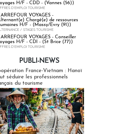
oyages H/F - CDD - (Vannes (56))
FFRES D'EMPLOI TOURISME
CARREFOUR VOYAGES -
lternant(e) Chargé(e) de ressources
umaines H/F - (Massy/Evry (91))
LTERNANCE / STAGES TOURISME
ARREFOUR VOYAGES - Conseiller
oyages H/F - CDI - (St Brice (77))
FFRES D'EMPLOI TOURISME
PUBLI-NEWS
ews
opération France-Vietnam : Hanoï
ut séduire les professionnels
ançais du tourisme