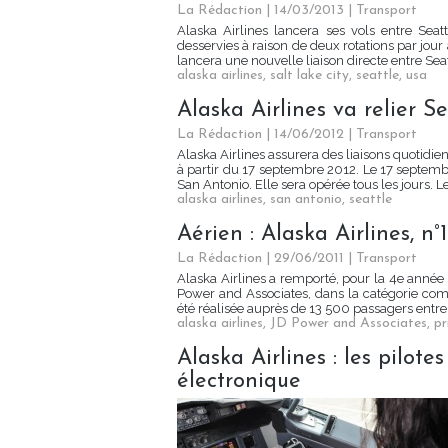
La Rédaction
| 14/03/2013
|
Transport
Alaska Airlines lancera ses vols entre Seatt
desservies à raison de deux rotations par jour
lancera une nouvelle liaison directe entre Seatt
alaska airlines
,
salt lake city
,
seattle
,
usa
Alaska Airlines va relier S
La Rédaction
| 14/06/2012
|
Transport
Alaska Airlines assurera des liaisons quotidie
à partir du 17 septembre 2012. Le 17 septembr
San Antonio. Elle sera opérée tous les jours. Le
alaska airlines
,
san antonio
,
seattle
Aérien : Alaska Airlines, n°1
La Rédaction
| 29/06/2011
|
Transport
Alaska Airlines a remporté, pour la 4e année c
Power and Associates, dans la catégorie com
été réalisée auprès de 13 500 passagers entre j
alaska airlines
,
JD Power and Associates
,
pr
Alaska Airlines : les pilot
électronique