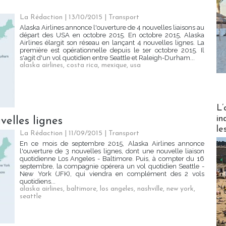
La Rédaction
| 13/10/2015
|
Transport
Alaska Airlines annonce l'ouverture de 4 nouvelles liaisons au
départ des USA en octobre 2015. En octobre 2015, Alaska
Airlines élargit son réseau en lançant 4 nouvelles lignes. La
première est opérationnelle depuis le 1er octobre 2015. Il
s'agit d'un vol quotidien entre Seattle et Raleigh-Durham...
alaska airlines
,
costa rica
,
mexique
,
usa
Partez
L’
in
velles lignes
le
La Rédaction
| 11/09/2015
|
Transport
En ce mois de septembre 2015, Alaska Airlines annonce
l'ouverture de 3 nouvelles lignes, dont une nouvelle liaison
quotidienne Los Angeles - Baltimore. Puis, à compter du 16
septembre, la compagnie opérera un vol quotidien Seattle -
New York (JFK), qui viendra en complément des 2 vols
quotidiens...
alaska airlines
,
baltimore
,
los angeles
,
nashville
,
new york
,
seattle