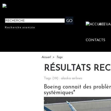
ACTUA
Recherche avancée
CONTACTS
Accueil
>
Tags
RÉSULTATS RE
Tags (19) : alaska airlines
Boeing connait des problème
systémiques"