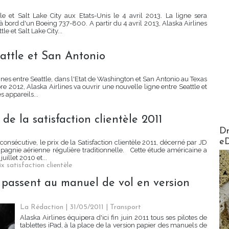
le et Salt Lake City aux Etats-Unis le 4 avril 2013. La ligne sera
 à bord d'un Boeing 737-800. A partir du 4 avril 2013, Alaska Airlines
le et Salt Lake City...
eattle et San Antonio
nnes entre Seattle, dans l'Etat de Washington et San Antonio au Texas
e 2012, Alaska Airlines va ouvrir une nouvelle ligne entre Seattle et
s appareils...
 de la satisfaction clientèle 2011
AirMa
Dr
e
onsécutive, le prix de la Satisfaction clientèle 2011, décerné par JD
pagnie aérienne régulière traditionnelle. Cette étude américaine a
uillet 2010 et...
ix satisfaction clientèle
es passent au manuel de vol en version
La Rédaction
| 31/05/2011
|
Transport
Alaska Airlines équipera d'ici fin juin 2011 tous ses pilotes de
tablettes iPad, à la place de la version papier des manuels de