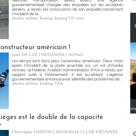
National Transportation Safety Board, une agence
gouvernementale chargée des enquêtes sur les accidents
aériens, a rendu les conclusions de son enquête concernant
l'incident de la...
alaska airlines
,
boeing
,
boeing 737 max
constructeur américain !
Jean DA LUZ
| 06/03/2024
|
AirMaG
Les temps sont durs pour l'avionneur américain. Deux mois
après l'incident de la porte arrachée sur un vol d'Alaska
Airlines, la Federal Aviation Administration (FAA) a rendu son
rapport suite à l'évènement, il est accablant. L'agence
gouvernementale annonce avoir identifié des problèmes de...
alaska airlines
,
boeing
,
FAA
ex
 sièges est le double de la capacité

Christophe HARDIN
| 30/09/2022
|
CLUB ABONNES
C