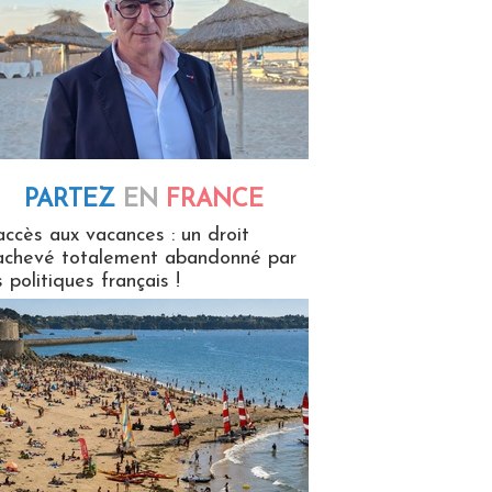
PARTEZ
EN
FRANCE
 en France
accès aux vacances : un droit
achevé totalement abandonné par
s politiques français !