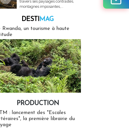
travers ses paysages contrastés,
montagnes imposantes,...
DESTI
MAG
MAG
 Rwanda, un tourisme à haute
titude
PRODUCTION
ion
TM : lancement des "Escales
ttéraires", la première librairie du
oyage