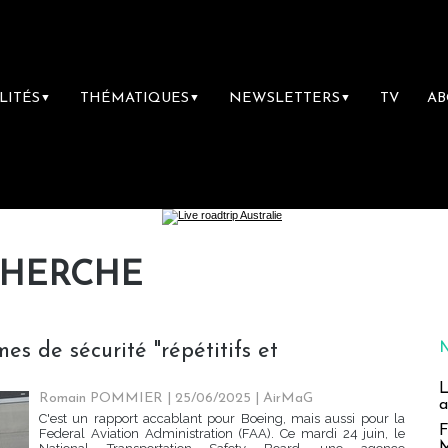
LITÉS
THÉMATIQUES
NEWSLETTERS
TV
A
▼
▼
▼
CHERCHE
s de sécurité "répétitifs et
L
Romain POMMIER
| 25/06/2025
|
AirMaG
a
C'est un rapport accablant pour Boeing, mais aussi pour la
F
Federal Aviation Administration (FAA). Ce mardi 24 juin, le
M