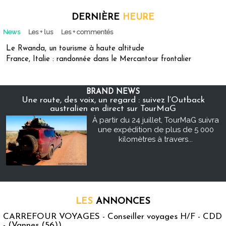
DERNIÈRE
HEURE
News
Les + lus
Les + commentés
Le Rwanda, un tourisme à haute altitude
France, Italie : randonnée dans le Mercantour frontalier
BRAND NEWS
Une route, des voix, un regard : suivez l’Outback
australien en direct sur TourMaG
À partir du 24 juillet, TourMaG suivra
une expédition de plus de 5 000
kilomètres à travers...
LES
ANNONCES
CARREFOUR VOYAGES - Conseiller voyages H/F - CDD
- (Vannes (56))