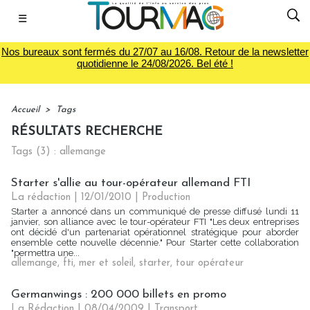
☰
Nos bureaux sont fermés du 27/07 au 16/08. Retour de la newsletter
quotidienne le 24/08/2026. Bel été !
Accueil
>
Tags
RÉSULTATS RECHERCHE
Tags (3) : allemange
Starter s'allie au tour-opérateur allemand FTI
La rédaction | 12/01/2010
|
Production
Starter a annoncé dans un communiqué de presse diffusé lundi 11
janvier, son alliance avec le tour-opérateur FTI "Les deux entreprises
ont décidé d'un partenariat opérationnel stratégique pour aborder
ensemble cette nouvelle décennie." Pour Starter cette collaboration
"permettra une...
allemange
,
fti
,
mer et soleil
,
starter
,
tour opérateur
Germanwings : 200 000 billets en promo
La Rédaction
| 08/04/2009
|
Transport