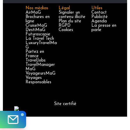
Nos médias
Légal
Utiles
AirMaG
Signaler un
Contact
Brochures en
contenu illicite
Publicité
ligne
Plan du site
Agenda
CruiseMaG
RGPD
La presse en
DestiMaG
Cookies
parle
Futuroscopie
La Travel Tech
LuxuryTravelMa
G
Partez en
France
TravelJobs
TravelManager
MaG
VoyageursMaG
Voyages
Responsables
Site certifié