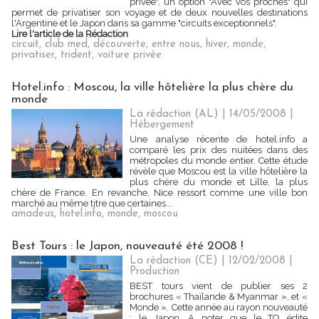
privée", un option "Avec vos proches" qui
permet de privatiser son voyage et de deux nouvelles destinations
l'Argentine et le Japon dans sa gamme "circuits exceptionnels".
Lire l'article de la Rédaction
circuit
,
club med
,
découverte
,
entre nous
,
hiver
,
monde
,
privatiser
,
trident
,
voiture privée
Hotel.info : Moscou, la ville hôtelière la plus chère du
monde
La rédaction (AL) | 14/05/2008
|
Hébergement
Une analyse récente de hotel.info a
comparé les prix des nuitées dans des
métropoles du monde entier. Cette étude
révèle que Moscou est la ville hôtelière la
plus chère du monde et Lille, la plus
chère de France. En revanche, Nice ressort comme une ville bon
marché au même titre que certaines...
amadeus
,
hotel.info
,
monde
,
moscou
Best Tours : le Japon, nouveauté été 2008 !
La rédaction (CE) | 12/02/2008
|
Production
BEST tours vient de publier ses 2
brochures « Thaïlande & Myanmar », et «
Monde ». Cette année au rayon nouveauté
: le Japon. A noter que le TO édite