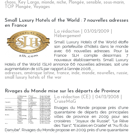
chaos
,
Key Largo
,
monde
,
niche
,
Plongée
,
sensible
,
sous-marin
,
TOP Plongée
,
Voyages
Small Luxury Hotels of the World : 7 nouvelles adresses
en France
La rédaction | 03/02/2009
|
Hébergement
Small Luxury Hotels of the World étoffe
son portefeuille d'hôtels dans le monde
avec 66 nouvelles adresses. Pour la
France SLH compte désormais 7
nouveaux établissements. Small Luxury
Hotels of the World (SLH) annonce 66 nouvelles adresses, soit une
augmentation de 10% par rapport à l’année 2008....
adresses
,
amérique latine
,
france
,
inde
,
monde
,
nouvelles
,
russie
,
small luxury hotels of the wor
Rivages du Monde mise sur les départs de Province
La rédaction (CE) | 04/12/2008
|
CruiseMaG
Rivages du Monde propose près d'une
quarantaine de départs des principales
villes de province en 2009 pour ses
croisières : "Joyaux de Russie", "Le Rêve
des Tsars", "Escales en Croatie" et "Au fil du
Danube". Rivages du Monde propose en 2009 près d'une quarantaine