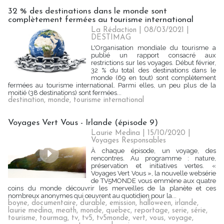
32 % des destinations dans le monde sont
complètement fermées au tourisme international
La Rédaction
| 08/03/2021
|
DESTIMAG
L'Organisation mondiale du tourisme a
publié un rapport consacré aux
restrictions sur les voyages. Début février,
32 % du total des destinations dans le
monde (69 en tout) sont complètement
fermées au tourisme international. Parmi elles, un peu plus de la
moitié (38 destinations) sont fermées...
destination
,
monde
,
tourisme international
Voyages Vert Vous - Irlande (épisode 9)
Laurie Medina
| 15/10/2020
|
Voyages Responsables
À chaque épisode, un voyage, des
rencontres. Au programme : nature,
préservation et initiatives vertes. «
Voyages Vert Vous », la nouvelle websérie
de TV5MONDE vous emmène aux quatre
coins du monde découvrir les merveilles de la planète et ces
nombreux anonymes qui œuvrent au quotidien pour la...
boyne
,
documentaire
,
durable
,
emission
,
halloween
,
irlande
,
laurie medina
,
meath
,
monde
,
quebec
,
reportage
,
serie
,
série
,
tourisme
,
tourmag
,
tv
,
tv5
,
tv5monde
,
vert
,
vous
,
voyage
,