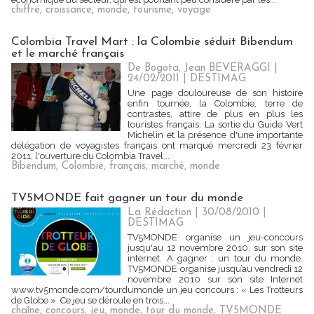
chiffre
,
croissance
,
monde
,
tourisme
,
voyage
Colombia Travel Mart : la Colombie séduit Bibendum
et le marché français
De Bogota, Jean BEVERAGGI |
24/02/2011
|
DESTIMAG
Une page douloureuse de son histoire
enfin tournée, la Colombie, terre de
contrastes, attire de plus en plus les
touristes français. La sortie du Guide Vert
Michelin et la présence d'une importante
délégation de voyagistes français ont marqué mercredi 23 février
2011, l'ouverture du Colombia Travel...
Bibendum
,
Colombie
,
français
,
marché
,
monde
TV5MONDE fait gagner un tour du monde
La Rédaction | 30/08/2010
|
DESTIMAG
TV5MONDE organise un jeu-concours
jusqu'au 12 novembre 2010, sur son site
internet. A gagner : un tour du monde.
TV5MONDE organise jusqu’au vendredi 12
novembre 2010 sur son site Internet
www.tv5monde.com/tourdumonde un jeu concours : « Les Trotteurs
de Globe ». Ce jeu se déroule en trois...
chaîne
,
concours
,
jeu
,
monde
,
tour du monde
,
TV5MONDE