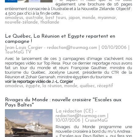
également une brochure de 16 pages
entièrement consacrée à l’Australie et à la Nouvelle Zélande. Objectif :
4.500 pax d'ici à la fin de cette...
amadeus
,
australie
,
best tours
,
japon
,
monde
,
myanmar
,
nouvelle-zélande
,
thaïlande
Le Québec, La Réunion et Egypte repartent en
campagne !
Jean-Louis Corgier - redaction@tourmag.com | 02/10/2006
|
TourMaG TV
Avec le lancement de ces 3 campagnes d'image s'achèvent nos
reportages vidéo sur Top Resa. Pour ce dernier reportage nous avons
fait un tour du monde et réuni Françoise Gauthier, ministre du
tourisme du Québec, Jocelyne Lauret, présidente du CTR de la
Réunion et Zohair Garranah, ministre égyptien du tourisme.
voir le reportage vidéo de J.-L. Corgier
amadeus
,
égypte
,
la réunion
,
monde
,
québec
,
réceptif
Rivages du Monde : nouvelle croisière ''Escales aux
Pays Baltes''
La rédaction (CE) -
redaction@tourmag.com |
10/07/2006
|
CruiseMaG
Rivages du Monde programme une
nouvelle croisière à bord du m/s Andrea :
« Escales aux Pays Baltes », qui fera son