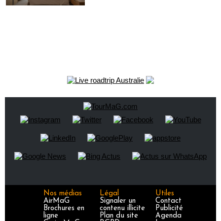
Nos médias
Légal
Utiles
AirMaG
Signaler un
Contact
Brochures en
contenu illicite
Publicité
ligne
Plan du site
Agenda