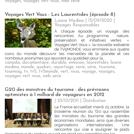
voyages
,
voyages vert vous
,
web serie
Voyages Vert Vous - Les Laurentides (épisode 8)
Laurie Medina
| 15/09/2020
|
Voyages Responsables
À chaque épisode, un voyage, des
rencontres. Au programme : nature,
préservation et initiatives vertes. «
Voyages Vert Vous », la nouvelle websérie
de TV5MONDE vous emmène aux quatre
coins du monde découvrir les merveilles de la planète et ces
nombreux anonymes qui œuvrent au quotidien pour la...
canada
,
documentaire
,
durable
,
emission
,
laurentides
,
laurie
medina
,
monde
,
quebec
,
reportage
,
serie
,
série
,
tourisme
,
tourmag
,
tv
,
tv5
,
tv5monde
,
vert
,
vous
,
voyage
,
voyages
,
voyages vert vous
,
web serie
G20 des ministres du tourisme : des prévisions
optimistes à 1 milliard de voyageurs en 2012
| 25/10/2011
|
Distribution
La France accueillait mardi 25 octobre, la
troisième réunion du T20 qui rassemble
les ministres du tourisme des grandes
économies mondiales, ainsi que diverses
organisations internationales. Une
rencontre qui vise à souligner le poids
économique du secteur, qui est pourtant peu considéré par les...