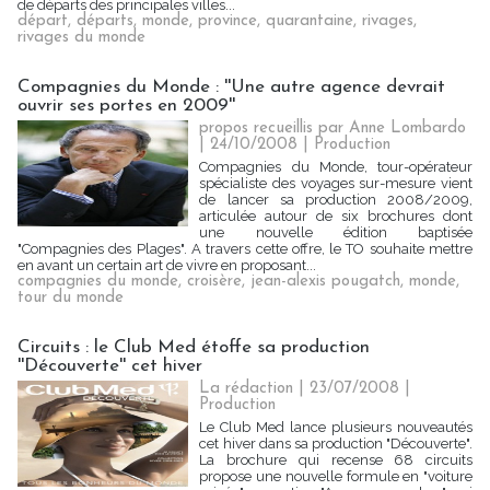
de départs des principales villes...
départ
,
départs
,
monde
,
province
,
quarantaine
,
rivages
,
rivages du monde
Compagnies du Monde : ''Une autre agence devrait
ouvrir ses portes en 2009''
propos recueillis par Anne Lombardo
| 24/10/2008
|
Production
Compagnies du Monde, tour-opérateur
spécialiste des voyages sur-mesure vient
de lancer sa production 2008/2009,
articulée autour de six brochures dont
une nouvelle édition baptisée
"Compagnies des Plages". A travers cette offre, le TO souhaite mettre
en avant un certain art de vivre en proposant...
compagnies du monde
,
croisère
,
jean-alexis pougatch
,
monde
,
tour du monde
Circuits : le Club Med étoffe sa production
''Découverte'' cet hiver
La rédaction | 23/07/2008
|
Production
Le Club Med lance plusieurs nouveautés
cet hiver dans sa production "Découverte".
La brochure qui recense 68 circuits
propose une nouvelle formule en "voiture