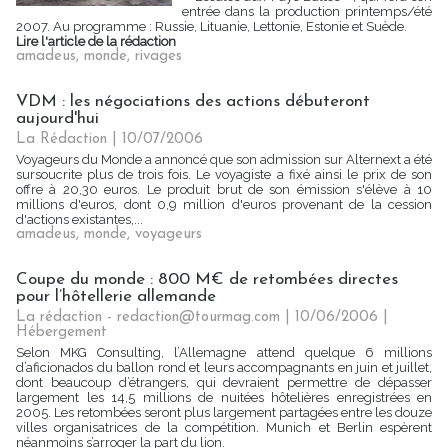
entrée dans la production printemps/été
2007. Au programme : Russie, Lituanie, Lettonie, Estonie et Suède.
Lire l'article de la rédaction
amadeus
,
monde
,
rivages
VDM : les négociations des actions débuteront
aujourd'hui
La Rédaction
| 10/07/2006
Voyageurs du Monde a annoncé que son admission sur Alternext a été
sursoucrite plus de trois fois. Le voyagiste a fixé ainsi le prix de son
offre à 20,30 euros. Le produit brut de son émission s'élève à 10
millions d'euros, dont 0,9 million d'euros provenant de la cession
d'actions existantes,...
amadeus
,
monde
,
voyageurs
Coupe du monde : 800 M€ de retombées directes
pour l’hôtellerie allemande
La rédaction - redaction@tourmag.com | 10/06/2006
|
Hébergement
Selon MKG Consulting, l’Allemagne attend quelque 6 millions
d’aficionados du ballon rond et leurs accompagnants en juin et juillet,
dont beaucoup d’étrangers, qui devraient permettre de dépasser
largement les 14,5 millions de nuitées hôtelières enregistrées en
2005. Les retombées seront plus largement partagées entre les douze
villes organisatrices de la compétition. Munich et Berlin espèrent
néanmoins s’arroger la part du lion.