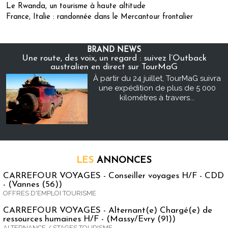
Le Rwanda, un tourisme à haute altitude
France, Italie : randonnée dans le Mercantour frontalier
BRAND NEWS
Une route, des voix, un regard : suivez l’Outback
australien en direct sur TourMaG
À partir du 24 juillet, TourMaG suivra
une expédition de plus de 5 000
kilomètres à travers...
LES
ANNONCES
CARREFOUR VOYAGES - Conseiller voyages H/F - CDD
- (Vannes (56))
OFFRES D'EMPLOI TOURISME
CARREFOUR VOYAGES - Alternant(e) Chargé(e) de
ressources humaines H/F - (Massy/Evry (91))
ALTERNANCE / STAGES TOURISME