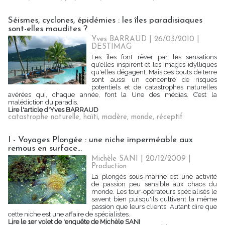
Séismes, cyclones, épidémies : les îles paradisiaques
sont-elles maudites ?
Yves BARRAUD | 26/03/2010
|
DESTIMAG
Les îles font rêver par les sensations
qu’elles inspirent et les images idylliques
qu'elles dégagent. Mais ces bouts de terre
sont aussi un concentré de risques
potentiels et de catastrophes naturelles
avérées qui, chaque année, font la Une des médias. C’est la
malédiction du paradis.
Lire l'article d'Yves BARRAUD
catastrophe naturelle
,
haïti
,
madère
,
monde
,
réceptif
I - Voyages Plongée : une niche imperméable aux
remous en surface...
Michèle SANI
| 20/12/2009
|
Production
La plongés sous-marine est une activité
de passion peu sensible aux chaos du
monde. Les tour-opérateurs spécialisés le
savent bien puisqu'ils cultivent la même
passion que leurs clients. Autant dire que
cette niche est une affaire de spécialistes.
Lire le 1er volet de 'enquête de Michèle SANI