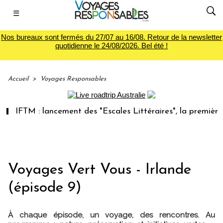
☰
Nos bureaux sont fermés du 27/07 au 16/08. Retour de la newsletter
quotidienne le 24/08/2026. Bel été !
Accueil
>
Voyages Responsables
IFTM : lancement des "Escales Littéraires", la première libr
Voyages Vert Vous - Irlande
(épisode 9)
À chaque épisode, un voyage, des rencontres. Au