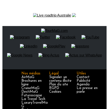
Nos médias
Légal
Utiles
AirMaG
Signaler un
Contact
Brochures en
contenu illicite
Publicité
ligne
Plan du site
Agenda
CruiseMaG
RGPD
La presse en
DestiMaG
Cookies
parle
Futuroscopie
La Travel Tech
LuxuryTravelMa
G