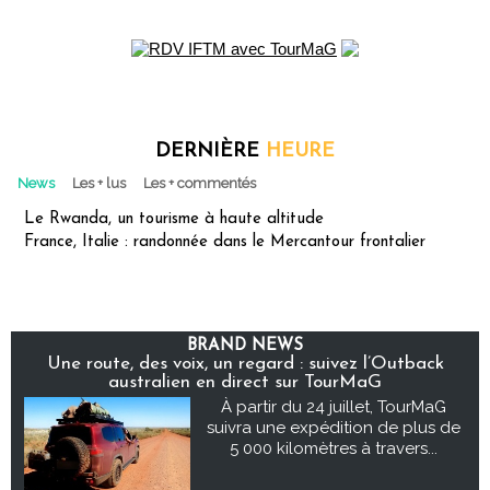
DERNIÈRE
HEURE
News
Les + lus
Les + commentés
Le Rwanda, un tourisme à haute altitude
France, Italie : randonnée dans le Mercantour frontalier
BRAND NEWS
Une route, des voix, un regard : suivez l’Outback
australien en direct sur TourMaG
À partir du 24 juillet, TourMaG
suivra une expédition de plus de
5 000 kilomètres à travers...