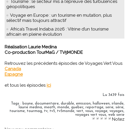
Tourisme : le secteur mis à l’épreuve des turbulences
géopolitiques
Voyage en Europe : un tourisme en mutation, plus
sélectif mais toujours attractif
Africa’s Travel Indaba 2026 : Vitrine d’un tourisme
africain en pleine évolution
Réalisation Laurie Medina
Co-production TourMaG / TV5MONDE
Retrouvez les précédents épisodes de Voyages Vert Vous
Canada
Espagne
et tous les épisodes
ici
Lu 3439 fois
Tags
:
boyne
,
documentaire
,
durable
,
emission
,
halloween
,
irlande
,
laurie medina
,
meath
,
monde
,
quebec
,
reportage
,
serie
,
série
,
tourisme
,
tourmag
,
tv
,
tv5
,
tv5monde
,
vert
,
vous
,
voyage
,
voyages
,
voyages vert vous
,
web serie
Notez