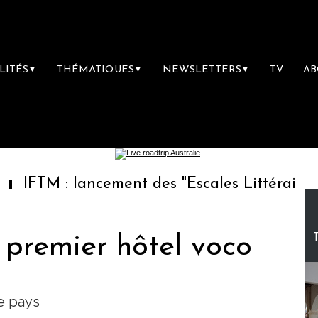
LITÉS
THÉMATIQUES
NEWSLETTERS
TV
A
▼
▼
▼
: lancement des "Escales Littéraires", la prem
 premier hôtel voco
e pays