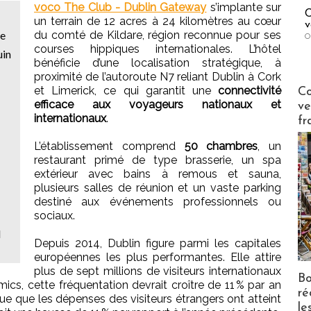
voco The Club - Dublin Gateway
s’implante sur
C
un terrain de 12 acres à 24 kilomètres au cœur
v
me
du comté de Kildare, région reconnue pour ses
O
courses hippiques internationales. L’hôtel
uin
bénéficie d’une localisation stratégique, à
proximité de l’autoroute N7 reliant Dublin à Cork
Publi-n
et Limerick, ce qui garantit une
connectivité
Co
efficace aux voyageurs nationaux et
ve
internationaux
.
fr
L’établissement comprend
50 chambres
, un
restaurant primé de type brasserie, un spa
extérieur avec bains à remous et sauna,
plusieurs salles de réunion et un vaste parking
destiné aux événements professionnels ou
sociaux.
l
Depuis 2014, Dublin figure parmi les capitales
européennes les plus performantes. Elle attire
plus de sept millions de visiteurs internationaux
Bo
s, cette fréquentation devrait croître de 11 % par an
ré
que que les dépenses des visiteurs étrangers ont atteint
le