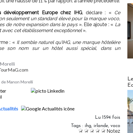
soit une hausse de 11 % par rapport à l’année précédente.
du développement Europe chez IHG
, déclare : «
Ce
non seulement un standard élevé pour la marque voco,
des de notre expansion dans le pays
». Elle ajoute : «
La
 avec cet établissement exceptionnel
».
firme : «
Il semble naturel qu’IHG, une marque hôtelière
se son nom sur un hôtel aussi spécial, dans un
Morelli
- TourMaG.com
Distribu
Le
es de Manon Morelli
Ed
ctualités
Lu 1594 fois
Tags
:
ihg
,
irlande
,
voco
Notez