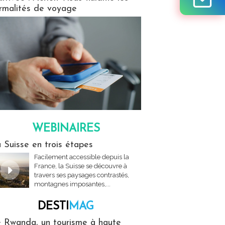
rmalités de voyage
WEBINAIRES
res
 Suisse en trois étapes
Facilement accessible depuis la
France, la Suisse se découvre à
travers ses paysages contrastés,
montagnes imposantes,...
DESTI
MAG
MAG
 Rwanda, un tourisme à haute