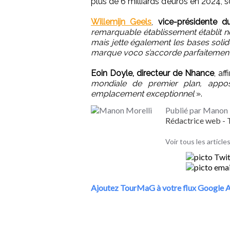
plus de 6 milliards d’euros en 2024, 
Willemijn Geels
,
vice-présidente 
remarquable établissement établit 
mais jette également les bases soli
marque voco s’accorde parfaitement
Eoin Doyle, directeur de Nhance
, af
mondiale de premier plan, appo
emplacement exceptionnel
».
Publié par Manon 
Rédactrice web 
Voir tous les articl
Ajoutez TourMaG à votre flux Google A