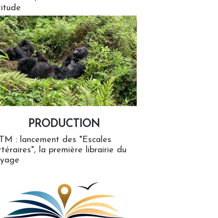
titude
PRODUCTION
ion
TM : lancement des "Escales
ttéraires", la première librairie du
oyage