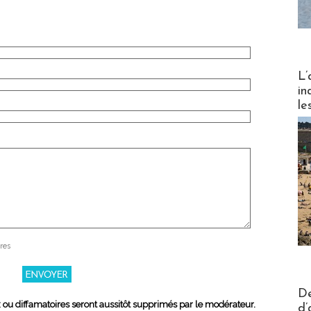
Partez
L’
in
le
res
Actus V
De
x ou diffamatoires seront aussitôt supprimés par le modérateur.
d’