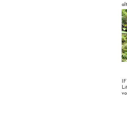
al
Product
IF
Li
v