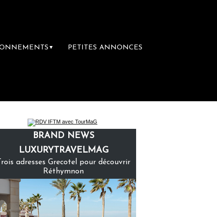
BONNEMENTS
PETITES ANNONCES
▼
ière librairie du voyage
Le groupe Sainte
BRAND NEWS
LUXURYTRAVELMAG
Trois adresses Grecotel pour découvrir
Réthymnon