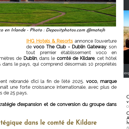
co en Irlande - Photo : Depositphotos.com @matejh
IHG Hotels & Resorts
annonce l’ouverture
de
voco The Club - Dublin Gateway
, son
tout premier établissement voco en
lomètres de
Dublin
, dans le
comté de Kildare
, cet hôtel
IHG dans le pays, qui comprend désormais 10 propriétés
ex
nt rebrandé d’ici la fin de l’été 2025.
voco, marque
aît une forte croissance internationale, avec plus de
s de 25 pays.
C
v
tratégie d’expansion et de conversion du groupe dans
O
A
atégique dans le comté de Kildare
h
A