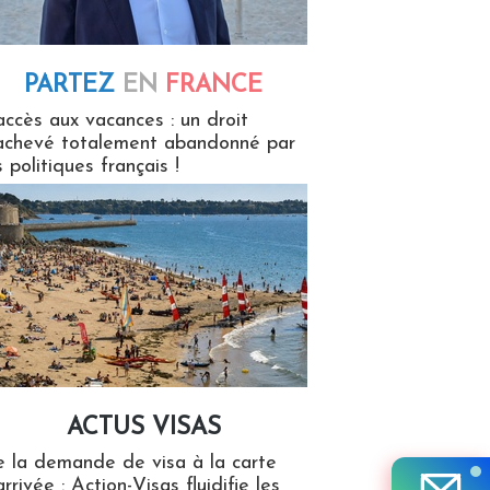
PARTEZ
EN
FRANCE
 en France
accès aux vacances : un droit
achevé totalement abandonné par
s politiques français !
ACTUS VISAS
isas
 la demande de visa à la carte
arrivée : Action-Visas fluidifie les