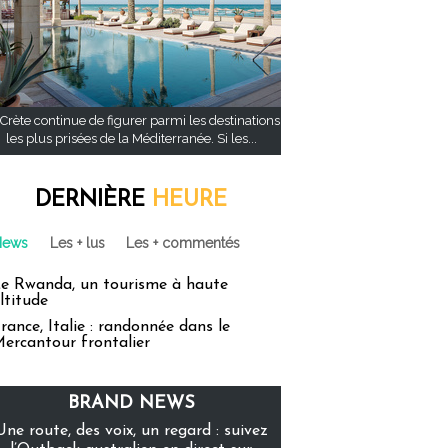
Crète continue de figurer parmi les destinations
les plus prisées de la Méditerranée. Si les...
DERNIÈRE
HEURE
News
Les + lus
Les + commentés
e Rwanda, un tourisme à haute
ltitude
rance, Italie : randonnée dans le
ercantour frontalier
BRAND NEWS
Une route, des voix, un regard : suivez