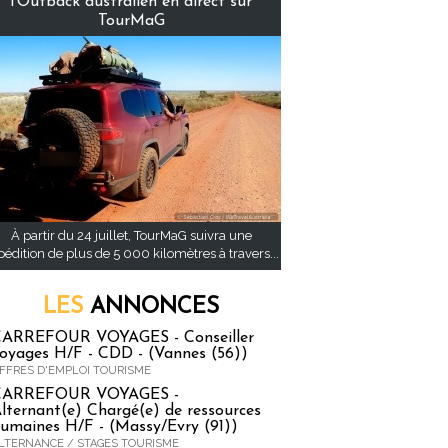
l’Outback australien en direct sur
TourMaG
À partir du 24 juillet, TourMaG suivra une
pédition de plus de 5 000 kilomètres à travers...
LES
ANNONCES
ARREFOUR VOYAGES - Conseiller
oyages H/F - CDD - (Vannes (56))
FFRES D'EMPLOI TOURISME
CARREFOUR VOYAGES -
lternant(e) Chargé(e) de ressources
umaines H/F - (Massy/Evry (91))
LTERNANCE / STAGES TOURISME