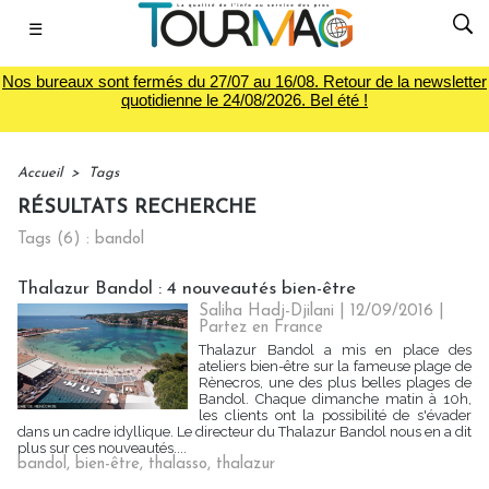
☰
Nos bureaux sont fermés du 27/07 au 16/08. Retour de la newsletter
quotidienne le 24/08/2026. Bel été !
Accueil
>
Tags
RÉSULTATS RECHERCHE
Tags (6) : bandol
Thalazur Bandol : 4 nouveautés bien-être
Saliha Hadj-Djilani | 12/09/2016
|
Partez en France
Thalazur Bandol a mis en place des
ateliers bien-être sur la fameuse plage de
Rènecros, une des plus belles plages de
Bandol. Chaque dimanche matin à 10h,
les clients ont la possibilité de s'évader
dans un cadre idyllique. Le directeur du Thalazur Bandol nous en a dit
plus sur ces nouveautés....
bandol
,
bien-être
,
thalasso
,
thalazur