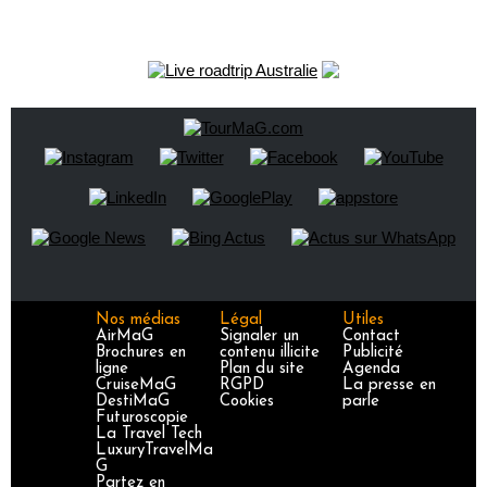
Nos médias
Légal
Utiles
AirMaG
Signaler un
Contact
Brochures en
contenu illicite
Publicité
ligne
Plan du site
Agenda
CruiseMaG
RGPD
La presse en
DestiMaG
Cookies
parle
Futuroscopie
La Travel Tech
LuxuryTravelMa
G
Partez en