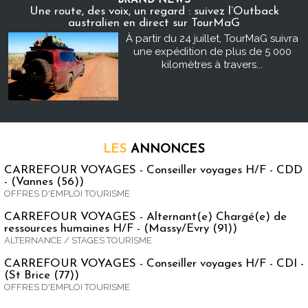
BRAND NEWS
Une route, des voix, un regard : suivez l’Outback
australien en direct sur TourMaG
À partir du 24 juillet, TourMaG suivra
une expédition de plus de 5 000
kilomètres à travers...
LES
ANNONCES
CARREFOUR VOYAGES - Conseiller voyages H/F - CDD
- (Vannes (56))
OFFRES D'EMPLOI TOURISME
CARREFOUR VOYAGES - Alternant(e) Chargé(e) de
ressources humaines H/F - (Massy/Evry (91))
ALTERNANCE / STAGES TOURISME
CARREFOUR VOYAGES - Conseiller voyages H/F - CDI -
(St Brice (77))
OFFRES D'EMPLOI TOURISME