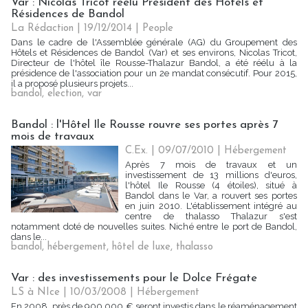
Var : Nicolas Tricot réélu Président des Hôtels et
Résidences de Bandol
La Rédaction
| 19/12/2014
|
People
Dans le cadre de l'Assemblée générale (AG) du Groupement des
Hôtels et Résidences de Bandol (Var) et ses environs, Nicolas Tricot,
Directeur de l'hôtel île Rousse-Thalazur Bandol, a été réélu à la
présidence de l'association pour un 2e mandat consécutif. Pour 2015,
il a proposé plusieurs projets...
bandol
,
election
,
var
Bandol : l'Hôtel Ile Rousse rouvre ses portes après 7
mois de travaux
C.Ex. | 09/07/2010
|
Hébergement
Après 7 mois de travaux et un
investissement de 13 millions d'euros,
l'hôtel Ile Rousse (4 étoiles), situé à
Bandol dans le Var, a rouvert ses portes
en juin 2010. L'établissement intégré au
centre de thalasso Thalazur s'est
notamment doté de nouvelles suites. Niché entre le port de Bandol,
dans le...
bandol
,
hébergement
,
hôtel de luxe
,
thalasso
Var : des investissements pour le Dolce Frégate
LS à NIce | 10/03/2008
|
Hébergement
En 2008, près de 900 000 € seront investis dans le réaménagement