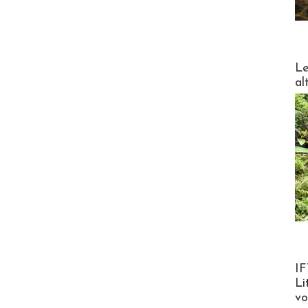
DESTI
Le
al
Product
IF
Li
v