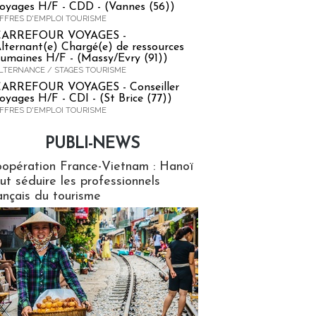
oyages H/F - CDD - (Vannes (56))
FFRES D'EMPLOI TOURISME
CARREFOUR VOYAGES -
lternant(e) Chargé(e) de ressources
umaines H/F - (Massy/Evry (91))
LTERNANCE / STAGES TOURISME
ARREFOUR VOYAGES - Conseiller
oyages H/F - CDI - (St Brice (77))
FFRES D'EMPLOI TOURISME
PUBLI-NEWS
ews
opération France-Vietnam : Hanoï
ut séduire les professionnels
ançais du tourisme