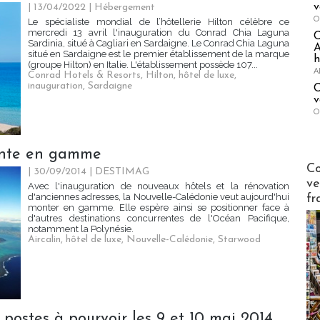
v
| 13/04/2022
|
Hébergement
O
Le spécialiste mondial de l’hôtellerie Hilton célèbre ce
mercredi 13 avril l'inauguration du Conrad Chia Laguna
Sardinia, situé à Cagliari en Sardaigne. Le Conrad Chia Laguna
A
situé en Sardaigne est le premier établissement de la marque
h
(groupe Hilton) en Italie. L'établissement possède 107...
A
Conrad Hotels & Resorts
,
Hilton
,
hôtel de luxe
,
inauguration
,
Sardaigne
C
v
O
onte en gamme
Publi-n
Co
| 30/09/2014
|
DESTIMAG
ve
Avec l'inauguration de nouveaux hôtels et la rénovation
d'anciennes adresses, la Nouvelle-Calédonie veut aujourd'hui
fr
monter en gamme. Elle espère ainsi se positionner face à
d'autres destinations concurrentes de l'Océan Pacifique,
notamment la Polynésie.
Aircalin
,
hôtel de luxe
,
Nouvelle-Calédonie
,
Starwood
 postes à pourvoir les 9 et 10 mai 2014