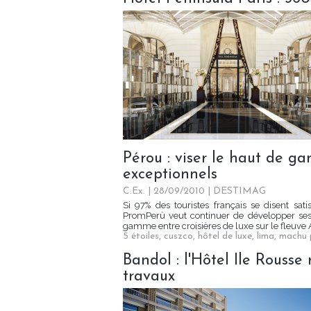
Pérou : viser le haut de ga
exceptionnels
C.Ex. | 28/09/2010
|
DESTIMAG
Si 97% des touristes français se disent sati
PromPerù veut continuer de développer ses 
gamme entre croisières de luxe sur le fleuve 
5 étoiles
,
cuszco
,
hôtel de luxe
,
lima
,
machu 
Bandol : l'Hôtel Ile Rousse
travaux