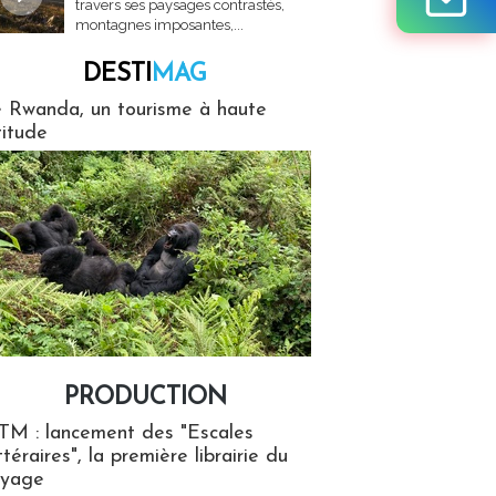
travers ses paysages contrastés,
montagnes imposantes,...
DESTI
MAG
MAG
 Rwanda, un tourisme à haute
titude
PRODUCTION
ion
TM : lancement des "Escales
ttéraires", la première librairie du
oyage