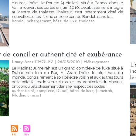
d'euros, l'hôtel Ile Rousse (4 étoiles), situé à Bandol dans le
Var, a rouvert ses portes en juin 2010. L'établissement intégré
au centre de thalasso Thalazur s'est notamment doté de
nouvelles suites. Niché entre le port de Bandol, dans le...
bandol
,
hébergement
,
hôtel de luxe
,
thalasso
t de concilier authenticité et exubérance
Laury-Anne CHOLEZ | 26/05/2010
|
Hébergement
Partez
L’
Le Madinat Jumeirah est un grand complexe de luxe situé à
in
Dubaï, non loin du Burj Al Arab, l’hôtel le plus haut du
le
monde. Contrairement à son célèbre voisin et aux autres tours
de la côte, faites de verre et d’acier, les architectes du Madinat
ont conçu l’établissement dans le respect des codes...
authenticité
,
complexe
,
Dubaï
,
hôtel de luxe
,
Jumeirah
,
Madinat
,
resort