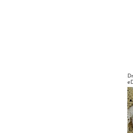
AirMa
Dr
e