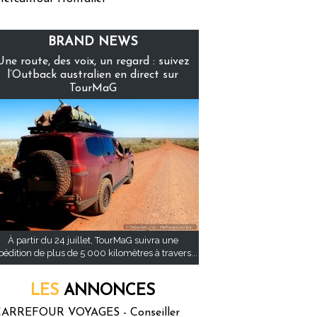
BRAND NEWS
Une route, des voix, un regard : suivez
l’Outback australien en direct sur
TourMaG
À partir du 24 juillet, TourMaG suivra une
pédition de plus de 5 000 kilomètres à travers...
LES
ANNONCES
ARREFOUR VOYAGES - Conseiller