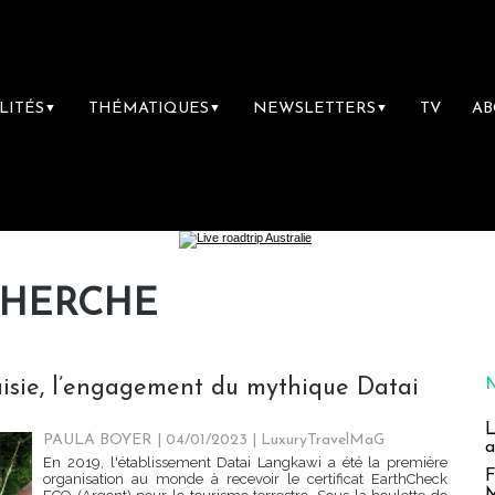
LITÉS
THÉMATIQUES
NEWSLETTERS
TV
A
▼
▼
▼
CHERCHE
aisie, l’engagement du mythique Datai
L
PAULA BOYER
| 04/01/2023
|
LuxuryTravelMaG
a
En 2019, l'établissement Datai Langkawi a été la première
F
organisation au monde à recevoir le certificat EarthCheck
M