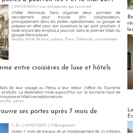
| 09/05/2014
|
Les entreprises qui recrutent
L'hôtel Peninsula Paris organise deux journées de
Bo
recrutement pour trouver 360 collaborateurs,
principalement dans les postes opérationnels. Le groupe se
ré
prépare en effet pour son ouverture le 1er août prochain. Il
le
reste encore des emplois à pourvoir dans le premier hôtel du
groupe Peninsula en...
emploi
,
hôtel de luxe
,
palace
,
Paris
,
Péninsula
,
recrutement
mme entre croisières de luxe et hôtels
sfaits de leur voyage au Pérou à leur retour, l'office du Tourisme
produits. La destination mise aujourd'hui sur le tourisme haut de
Amazone et hôtels exceptionnels en...
picchu
,
pérou
Distribu
Le
 rouvre ses portes après 7 mois de
Ed
C.Ex. | 09/07/2010
|
Hébergement
Après 7 mois de travaux et un investissement de 13 millions