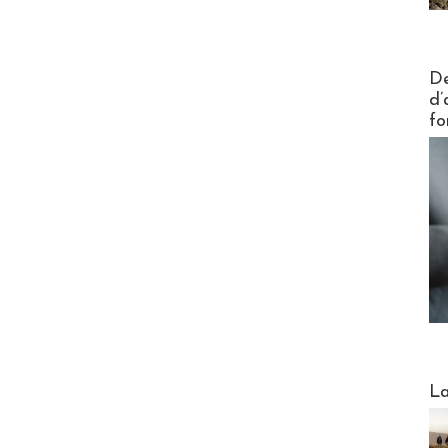
Actus V
De
d’
fo
Webinai
La