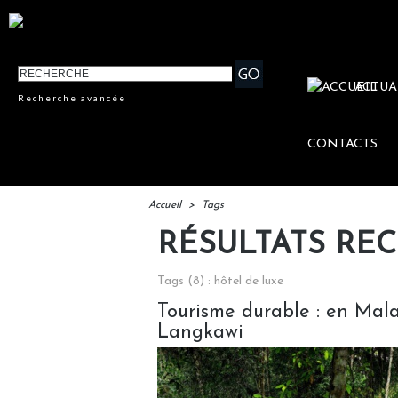
ACTUA
Recherche avancée
CONTACTS
Accueil
>
Tags
RÉSULTATS RE
Tags (8) : hôtel de luxe
Tourisme durable : en Mal
Langkawi