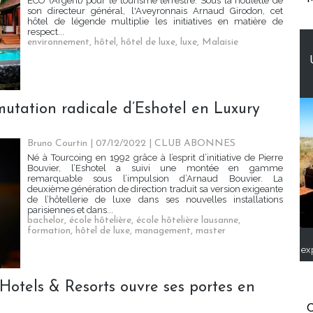
ECO (Argent) pour le tourisme terrestre. Sous la houlette de
son directeur général, l'Aveyronnais Arnaud Girodon, cet
hôtel de légende multiplie les initiatives en matière de
respect...
environnement
,
hôtel
,
hôtel de luxe
,
luxe
,
Malaisie
mutation radicale d’Eshotel en Luxury
Bruno Courtin
| 07/12/2022
|
CLUB ABONNES
Né à Tourcoing en 1992 grâce à l’esprit d’initiative de Pierre
Bouvier, l’Eshotel a suivi une montée en gamme
remarquable sous l’impulsion d’Arnaud Bouvier. La
deuxième génération de direction traduit sa version exigeante
de l’hôtellerie de luxe dans ses nouvelles installations
parisiennes et dans...
bachelor
,
école hôtelière
,
école hôtelière lausanne
,
formation
,
hôtel de luxe
,
management
,
master
ex
 Hotels & Resorts ouvre ses portes en
C