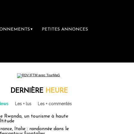
BONNEMENTS
PETITES ANNONCES
▼
DERNIÈRE
HEURE
News
Les + lus
Les + commentés
e Rwanda, un tourisme à haute
ltitude
rance, Italie : randonnée dans le
ercantour frontalier