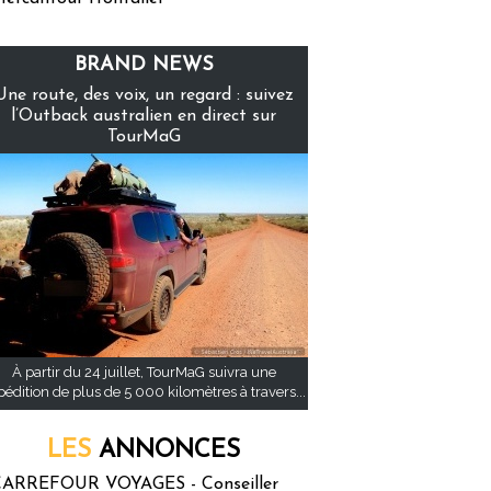
BRAND NEWS
Une route, des voix, un regard : suivez
l’Outback australien en direct sur
TourMaG
À partir du 24 juillet, TourMaG suivra une
pédition de plus de 5 000 kilomètres à travers...
LES
ANNONCES
ARREFOUR VOYAGES - Conseiller