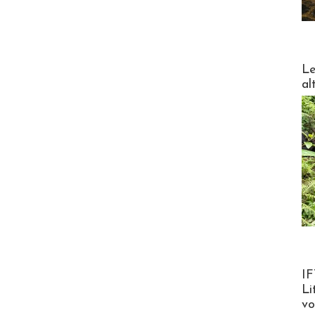
DESTI
Le
al
Product
IF
Li
v