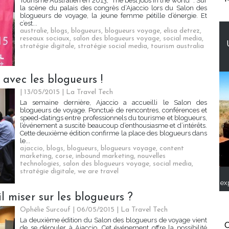
Tourisme Australien en 2013, "The best jobs in the world" . Sur
la scène du palais des congrès d’Ajaccio lors du Salon des
blogueurs de voyage, la jeune femme pétille d’énergie. Et
c’est...
australie
,
blogs
,
blogueurs
,
blogueurs voyage
,
elisa detrez
,
reseaux sociaux
,
salon des blogueurs voyage
,
social media
,
stratégie digitale
,
stratégie social media
,
tourism australia
 avec les blogueurs !
| 13/05/2015
|
La Travel Tech
La semaine dernière, Ajaccio a accueilli le Salon des
blogueurs de voyage. Ponctué de rencontres, conférences et
speed-datings entre professionnels du tourisme et blogueurs,
l’événement a suscité beaucoup d’enthousiasme et d’intérêts.
Cette deuxième édition confirme la place des blogueurs dans
le...
ajaccio
,
blogs
,
blogueurs
,
blogueurs voyage
,
content
marketing
,
corse
,
inbound marketing
,
nouvelles
technologies
,
salon des blogueurs voyage
,
social media
,
stratégie digitale
,
we are travel
ex
 miser sur les blogueurs ?
Ophélie Surcouf | 06/05/2015
|
La Travel Tech
La deuxième édition du Salon des blogueurs de voyage vient
C
de se dérouler à Ajaccio. Cet événement offre la possibilité