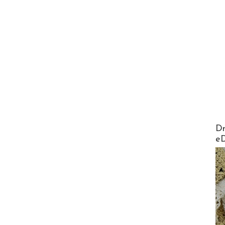
AirMa
Dr
e