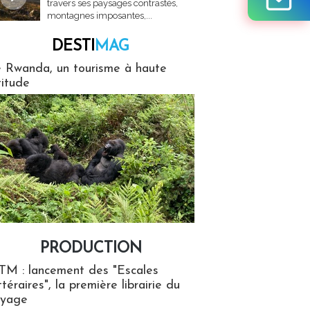
travers ses paysages contrastés,
montagnes imposantes,...
DESTI
MAG
MAG
 Rwanda, un tourisme à haute
titude
PRODUCTION
ion
TM : lancement des "Escales
ttéraires", la première librairie du
oyage