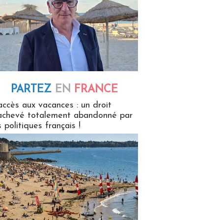
PARTEZ
EN
FRANCE
 en France
accès aux vacances : un droit
achevé totalement abandonné par
s politiques français !