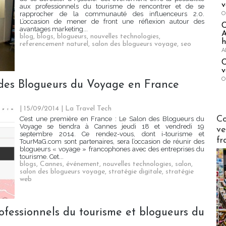
v
aux professionnels du tourisme de rencontrer et de se
O
rapprocher de la communauté des influenceurs 2.0.
L’occasion de mener de front une réflexion autour des
avantages marketing...
A
blog
,
blogs
,
blogueurs
,
nouvelles technologies
,
h
referencement naturel
,
salon des blogueurs voyage
,
seo
A
C
v
O
 des Blogueurs du Voyage en France
| 15/09/2014
|
La Travel Tech
Publi-n
Co
C’est une première en France : Le Salon des Blogueurs du
Voyage se tiendra à Cannes jeudi 18 et vendredi 19
ve
septembre 2014. Ce rendez-vous, dont i-tourisme et
fr
TourMaG.com sont partenaires, sera l’occasion de réunir des
blogueurs « voyage » francophones avec des entreprises du
tourisme. Cet...
blogs
,
Cannes
,
événement
,
nouvelles technologies
,
salon
,
salon des blogueurs voyage
,
stratégie digitale
,
stratégie
web
rofessionnels du tourisme et blogueurs du