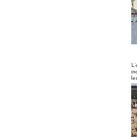
Partez
L’
in
le