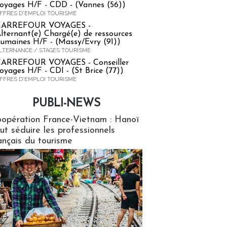
oyages H/F - CDD - (Vannes (56))
FFRES D'EMPLOI TOURISME
CARREFOUR VOYAGES -
lternant(e) Chargé(e) de ressources
umaines H/F - (Massy/Evry (91))
LTERNANCE / STAGES TOURISME
ARREFOUR VOYAGES - Conseiller
oyages H/F - CDI - (St Brice (77))
FFRES D'EMPLOI TOURISME
PUBLI-NEWS
ews
opération France-Vietnam : Hanoï
ut séduire les professionnels
ançais du tourisme