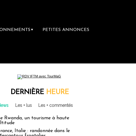
BONNEMENTS
PETITES ANNONCES
▼
DERNIÈRE
HEURE
News
Les + lus
Les + commentés
e Rwanda, un tourisme à haute
ltitude
rance, Italie : randonnée dans le
ercantour frontalier