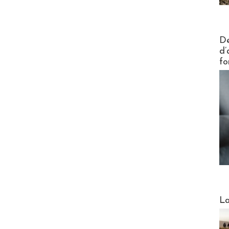
Actus V
De
d’
fo
Webinai
La