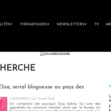
LITÉS
THÉMATIQUES
NEWSLETTERS
TV
A
▼
▼
▼
CHERCHE
lisa, serial blogueuse au pays des
L
| 19/05/2015
|
La Travel Tech
a
On comprend vite pourquoi Elisa Detrez fut l’une des
F
gagnantes du concours mondial lancé par le Bureau du
M