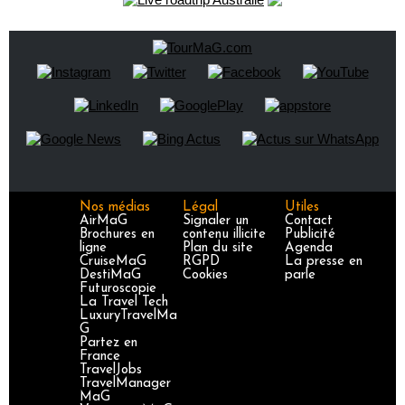
Nos médias
Légal
Utiles
AirMaG
Signaler un
Contact
Brochures en
contenu illicite
Publicité
ligne
Plan du site
Agenda
CruiseMaG
RGPD
La presse en
DestiMaG
Cookies
parle
Futuroscopie
La Travel Tech
LuxuryTravelMa
G
Partez en
France
TravelJobs
TravelManager
MaG