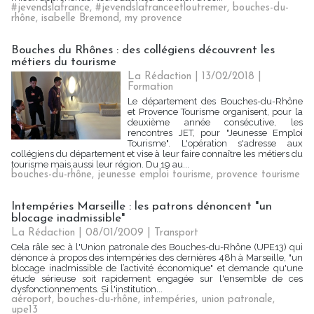
#jevendslafrance
,
#jevendslafranceetloutremer
,
bouches-du-
rhône
,
isabelle Bremond
,
my provence
Bouches du Rhônes : des collégiens découvrent les
métiers du tourisme
La Rédaction
| 13/02/2018
|
Formation
Le département des Bouches-du-Rhône
et Provence Tourisme organisent, pour la
deuxième année consécutive, les
rencontres JET, pour "Jeunesse Emploi
Tourisme". L'opération s'adresse aux
collégiens du département et vise à leur faire connaître les métiers du
tourisme mais aussi leur région. Du 19 au...
bouches-du-rhône
,
jeunesse emploi tourisme
,
provence tourisme
Intempéries Marseille : les patrons dénoncent "un
blocage inadmissible"
La Rédaction
| 08/01/2009
|
Transport
Cela râle sec à l'Union patronale des Bouches-du-Rhône (UPE13) qui
dénonce à propos des intempéries des dernières 48h à Marseille, "un
blocage inadmissible de l’activité économique" et demande qu'une
étude sérieuse soit rapidement engagée sur l'ensemble de ces
dysfonctionnements. Si l'institution...
aéroport
,
bouches-du-rhône
,
intempéries
,
union patronale
,
upe13