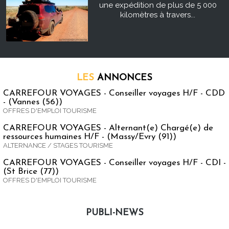
une expédition de plus de 5 000
kilomètres à travers...
LES
ANNONCES
CARREFOUR VOYAGES - Conseiller voyages H/F - CDD
- (Vannes (56))
OFFRES D'EMPLOI TOURISME
CARREFOUR VOYAGES - Alternant(e) Chargé(e) de
ressources humaines H/F - (Massy/Evry (91))
ALTERNANCE / STAGES TOURISME
CARREFOUR VOYAGES - Conseiller voyages H/F - CDI -
(St Brice (77))
OFFRES D'EMPLOI TOURISME
PUBLI-NEWS
Publi-news