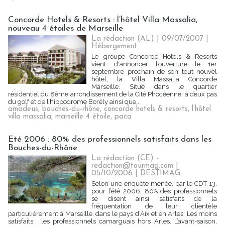
Concorde Hotels & Resorts : l’hôtel Villa Massalia,
nouveau 4 étoiles de Marseille
La rédaction (AL) | 09/07/2007
|
Hébergement
Le groupe Concorde Hotels & Resorts
vient d'annoncer l’ouverture le 1er
septembre prochain de son tout nouvel
hôtel, la Villa Massalia Concorde
Marseille. Situé dans le quartier
résidentiel du 8ème arrondissement de la Cité Phocéenne, à deux pas
du golf et de l’hippodrome Borély ainsi que...
amadeus
,
bouches-du-rhône
,
concorde hotels & resorts
,
l’hôtel
villa massalia
,
marseille 4 étoile
,
paca
Eté 2006 : 80% des professionnels satisfaits dans les
Bouches-du-Rhône
La rédaction (CE) -
redaction@tourmag.com |
05/10/2006
|
DESTIMAG
Selon une enquête menée, par le CDT 13,
pour l’été 2006, 80% des professionnels
se disent ainsi satisfaits de la
fréquentation de leur clientèle
particulièrement à Marseille, dans le pays d’Aix et en Arles. Les moins
satisfaits : les professionnels camarguais hors Arles. L’avant-saison,