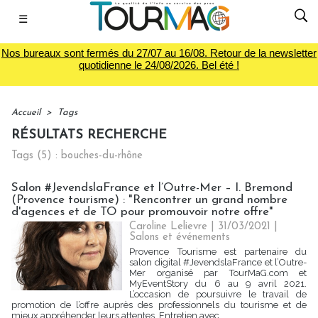
☰
Nos bureaux sont fermés du 27/07 au 16/08. Retour de la newsletter
quotidienne le 24/08/2026. Bel été !
Accueil
>
Tags
RÉSULTATS RECHERCHE
Tags (5) : bouches-du-rhône
Salon #JevendslaFrance et l’Outre-Mer – I. Bremond
(Provence tourisme) : "Rencontrer un grand nombre
d'agences et de TO pour promouvoir notre offre"
Caroline Lelievre
| 31/03/2021
|
Salons et événements
Provence Tourisme est partenaire du
salon digital #JevendslaFrance et l’Outre-
Mer organisé par TourMaG.com et
MyEventStory du 6 au 9 avril 2021.
L’occasion de poursuivre le travail de
promotion de l’offre auprès des professionnels du tourisme et de
mieux appréhender leurs attentes. Entretien avec...