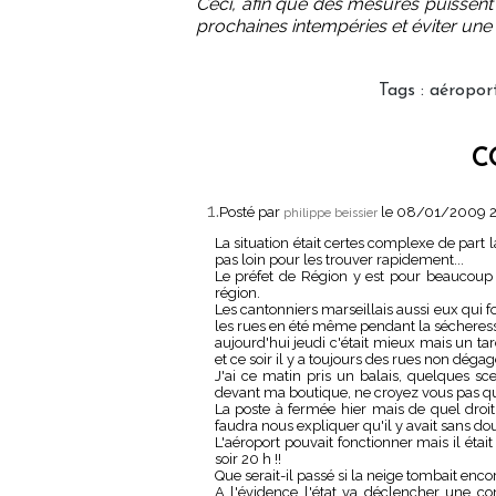
Ceci, afin que des mesures puissent 
prochaines intempéries et éviter une
Tags
:
aéropor
C
1.
Posté par
le 08/01/2009 
philippe beissier
La situation était certes complexe de par
pas loin pour les trouver rapidement...
Le préfet de Région y est pour beaucoup 
région.
Les cantonniers marseillais aussi eux qui fo
les rues en été même pendant la sécheresse
aujourd'hui jeudi c'était mieux mais un ta
et ce soir il y a toujours des rues non dégagé
J'ai ce matin pris un balais, quelques sc
devant ma boutique, ne croyez vous pas que
La poste à fermée hier mais de quel droit
faudra nous expliquer qu'il y avait sans dou
L'aéroport pouvait fonctionner mais il étai
soir 20 h !!
Que serait-il passé si la neige tombait encor
A l'évidence l'état va déclencher une c