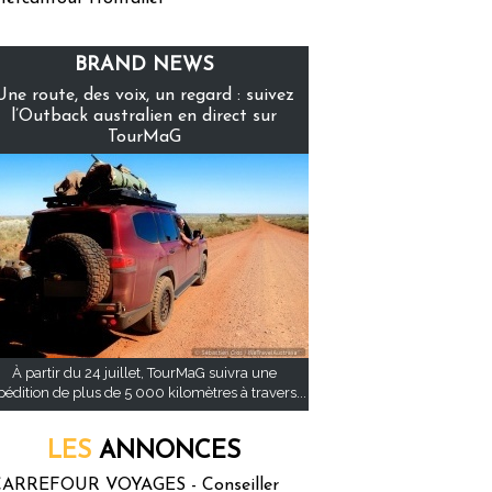
BRAND NEWS
Une route, des voix, un regard : suivez
l’Outback australien en direct sur
TourMaG
À partir du 24 juillet, TourMaG suivra une
pédition de plus de 5 000 kilomètres à travers...
LES
ANNONCES
ARREFOUR VOYAGES - Conseiller