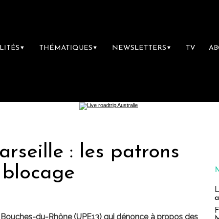
LITÉS
THÉMATIQUES
NEWSLETTERS
TV
A
▼
▼
▼
rseille : les patrons
 blocage
L
a
F
des Bouches-du-Rhône (UPE13) qui dénonce à propos des
M