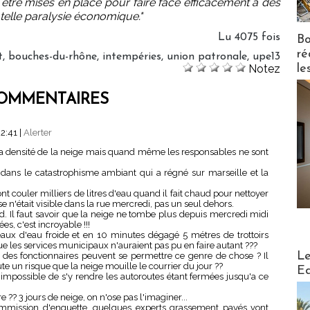
être mises en place pour faire face efficacement à des
 telle paralysie économique."
Lu 4075 fois
Bo
ré
t
,
bouches-du-rhône
,
intempéries
,
union patronale
,
upe13
le
Notez
OMMENTAIRES
22:41
|
Alerter
t la densité de la neige mais quand même les responsables ne sont
dans le catastrophisme ambiant qui a régné sur marseille et la
nt couler milliers de litres d'eau quand il fait chaud pour nettoyer
 n'était visible dans la rue mercredi, pas un seul dehors.
rd. Il faut savoir que la neige ne tombe plus depuis mercredi midi
es, c'est incroyable !!!
eaux d'eau froide et en 10 minutes dégagé 5 métres de trottoirs
 les services municipaux n'auraient pas pu en faire autant ???
Distribu
Le
 des fonctionnaires peuvent se permettre ce genre de chose ? Il
te un risque que la neige mouille le courrier du jour ??
Ed
t impossible de s'y rendre les autoroutes étant fermées jusqu'a ce
e ?? 3 jours de neige, on n'ose pas l'imaginer...
ommission d'enquette, quelques experts grassement payés vont