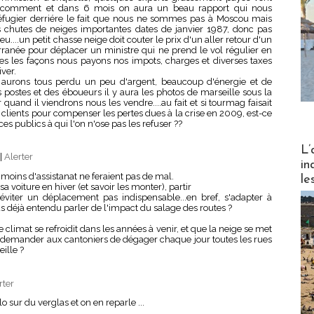
 comment et dans 6 mois on aura un beau rapport qui nous
réfugier derriére le fait que nous ne sommes pas à Moscou mais
s chutes de neiges importantes dates de janvier 1987, donc pas
u....un petit chasse neige doit couter le prix d'un aller retour d'un
ranée pour déplacer un ministre qui ne prend le vol régulier en
outes les façons nous payons nos impots, charges et diverses taxes
ver.
 aurons tous perdu un peu d'argent, beaucoup d'énergie et de
es postes et des éboueurs il y aura les photos de marseille sous la
and il viendrons nous les vendre....au fait et si tourmag faisait
clients pour compenser les pertes dues à la crise en 2009, est-ce
s publics à qui l'on n'ose pas les refuser ??
Partez
L’
|
Alerter
in
moins d'assistanat ne feraient pas de mal.
le
a voiture en hiver (et savoir les monter), partir
, éviter un déplacement pas indispensable...en bref, s'adapter à
s déjà entendu parler de l'impact du salage des routes ?
 climat se refroidit dans les années à venir, et que la neige se met
-il demander aux cantoniers de dégager chaque jour toutes les rues
ille ?
rter
elo sur du verglas et on en reparle ...