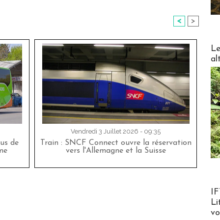
<
>
DESTI
Le
al
Vendredi 3 Juillet 2026 - 09:35
bus de
Train : SNCF Connect ouvre la réservation
me
vers l'Allemagne et la Suisse
Product
IF
Li
v