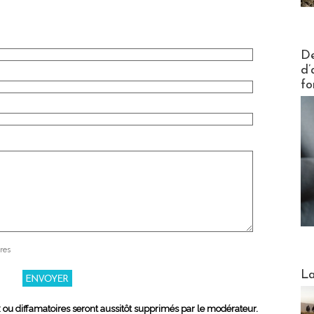
Actus V
De
d’
fo
res
Webinai
La
x ou diffamatoires seront aussitôt supprimés par le modérateur.