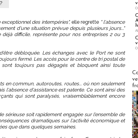
 ?
v
O
A
 exceptionnel des intempéries",
elle regrette
" l'absence
h
sement d'une situation prévue depuis plusieurs jours..."
A
déjà difficile, représente pour nos entreprises 2 ou 3
C
v
O
in d'être débloquée. Les échanges avec le Port ne sont
toujours fermé. Les accès pour le centre de tri postal de
ne sont toujours pas dégagés et bloquent ainsi toute
Publi-n
Co
ve
rts en commun, autoroutes, routes... où non seulement
fr
 mais l'absence d'assistance est patente. Ce sont ainsi des
rçants qui sont paralysés, vraisemblablement encore
e sérieuse soit rapidement engagée sur l'ensemble de
onséquences dramatiques sur l'activité économique et
mées que dans quelques semaines.