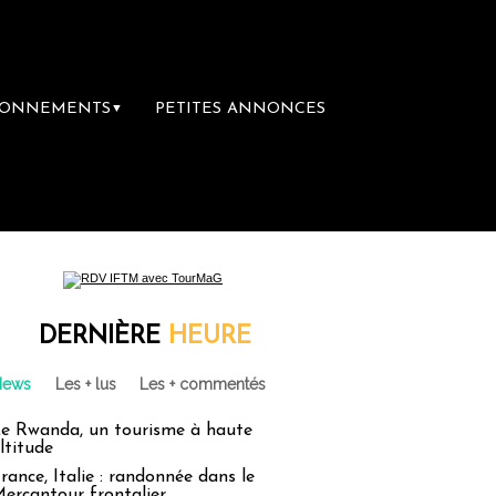
BONNEMENTS
PETITES ANNONCES
▼
DERNIÈRE
HEURE
News
Les + lus
Les + commentés
e Rwanda, un tourisme à haute
ltitude
rance, Italie : randonnée dans le
ercantour frontalier