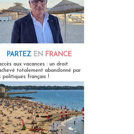
PARTEZ
EN
FRANCE
 en France
accès aux vacances : un droit
achevé totalement abandonné par
s politiques français !