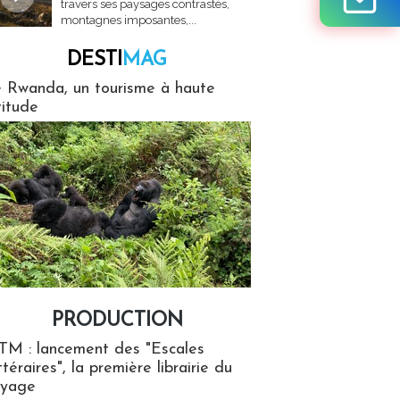
travers ses paysages contrastés,
montagnes imposantes,...
DESTI
MAG
MAG
 Rwanda, un tourisme à haute
titude
PRODUCTION
ion
TM : lancement des "Escales
ttéraires", la première librairie du
oyage