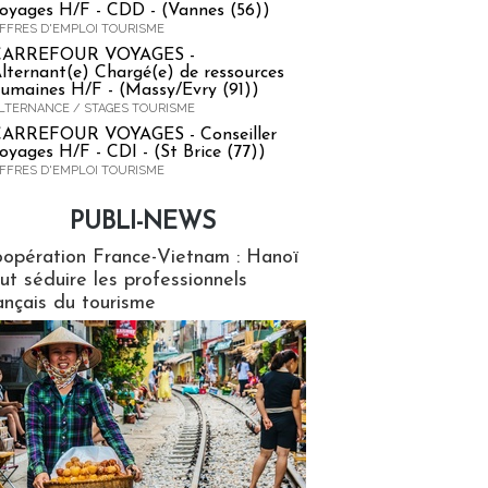
oyages H/F - CDD - (Vannes (56))
FFRES D'EMPLOI TOURISME
CARREFOUR VOYAGES -
lternant(e) Chargé(e) de ressources
umaines H/F - (Massy/Evry (91))
LTERNANCE / STAGES TOURISME
ARREFOUR VOYAGES - Conseiller
oyages H/F - CDI - (St Brice (77))
FFRES D'EMPLOI TOURISME
PUBLI-NEWS
ews
opération France-Vietnam : Hanoï
ut séduire les professionnels
ançais du tourisme