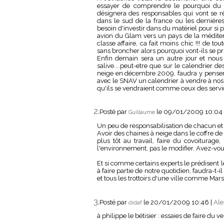
essayer de comprendre le pourquoi du
désignera des responsables qui vont se 
dans le sud de la france ou les derniére
besoin d'investir dans du matériel pour si pe
avion du Glam vers un pays de la méditer
classe affaire, ca fait moins chic !!! de t
sans broncher alors pourquoi vont-ils se pri
Enfin demain sera un autre jour et nous
salive....peut-etre que sur le calendrier d
neige en décembre 2009, faudra y penser qu
avec le SNAV un calendrier à vendre à nos 
qu'ils se vendraient comme ceux des service
2.
Posté par
le 09/01/2009 10:04
Guillaume
Un peu de responsabilisation de chacun et 
Avoir des chaines à neige dans le coffre de s
plus tôt au travail, faire du covoiturage
l'environnement, pas le modifier. Avez-vou
Et si comme certains experts le prédisent le
à faire partie de notre quotidien, faudra-t
et tous les trottoirs d'une ville comme Marse
3.
Posté par
le 20/01/2009 10:46
|
Ale
didaf
à philippe le bétisier : essaies de faire du v