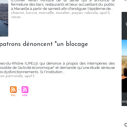
d'Olivier Véran Ministre de la Santé qui a annoncé la
fermeture des bars, restaurants et lieux accueillant du public
à Marseille à partir de samedi afin d'endiguer l'épidémie de...
chauvin
,
korcia
,
marseille
,
muselier
,
payan
,
rubirola
,
upe13
,
véran
s patrons dénoncent "un blocage
ches-du-Rhône (UPE13) qui dénonce à propos des intempéries des
issible de l’activité économique" et demande qu'une étude sérieuse
dysfonctionnements. Si l'institution...
ion patronale
,
upe13
ex
C