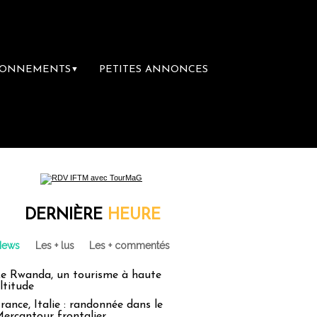
BONNEMENTS
PETITES ANNONCES
▼
DERNIÈRE
HEURE
News
Les + lus
Les + commentés
e Rwanda, un tourisme à haute
ltitude
rance, Italie : randonnée dans le
ercantour frontalier