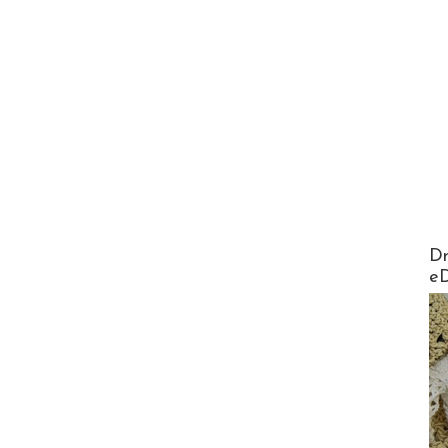
AirMa
Dr
e