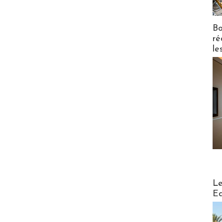
Bo
ré
le
Distribu
Le
Ed