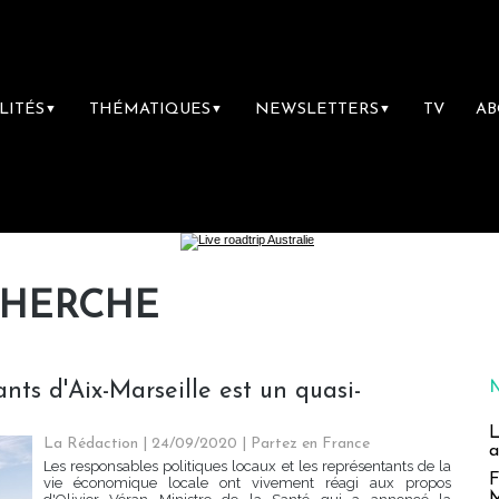
LITÉS
THÉMATIQUES
NEWSLETTERS
TV
A
▼
▼
▼
CHERCHE
ants d'Aix-Marseille est un quasi-
L
La Rédaction
| 24/09/2020
|
Partez en France
a
Les responsables politiques locaux et les représentants de la
F
vie économique locale ont vivement réagi aux propos
M