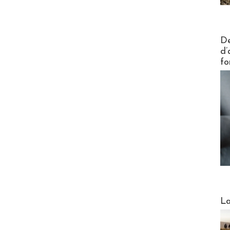
Actus V
De
d’
fo
Webinai
La