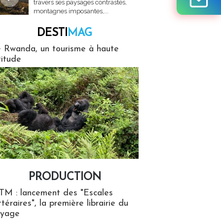
travers ses paysages contrastés,
montagnes imposantes,...
DESTI
MAG
MAG
 Rwanda, un tourisme à haute
titude
PRODUCTION
ion
TM : lancement des "Escales
ttéraires", la première librairie du
oyage