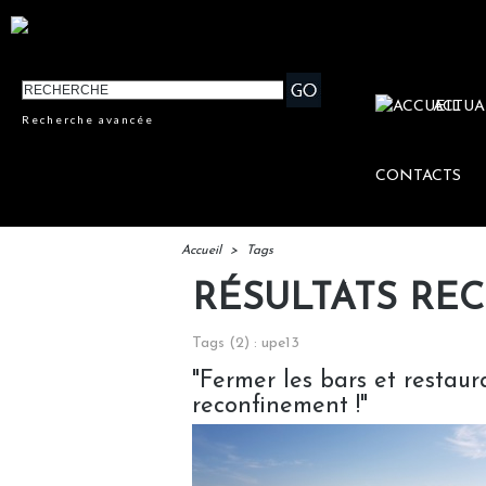
ACTUA
Recherche avancée
CONTACTS
Accueil
>
Tags
RÉSULTATS RE
Tags (2) : upe13
"Fermer les bars et restaur
reconfinement !"