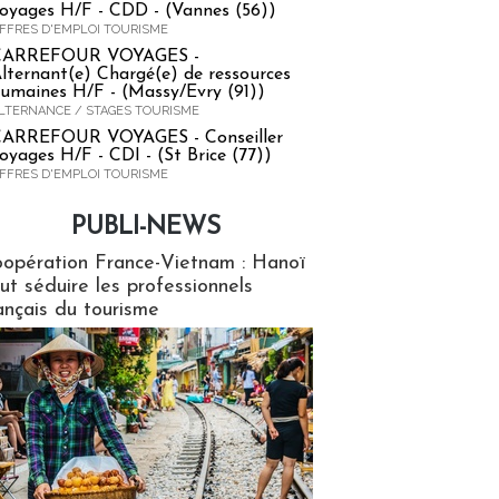
oyages H/F - CDD - (Vannes (56))
FFRES D'EMPLOI TOURISME
CARREFOUR VOYAGES -
lternant(e) Chargé(e) de ressources
umaines H/F - (Massy/Evry (91))
LTERNANCE / STAGES TOURISME
ARREFOUR VOYAGES - Conseiller
oyages H/F - CDI - (St Brice (77))
FFRES D'EMPLOI TOURISME
PUBLI-NEWS
ews
opération France-Vietnam : Hanoï
ut séduire les professionnels
ançais du tourisme