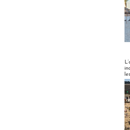
Partez
L’
in
le