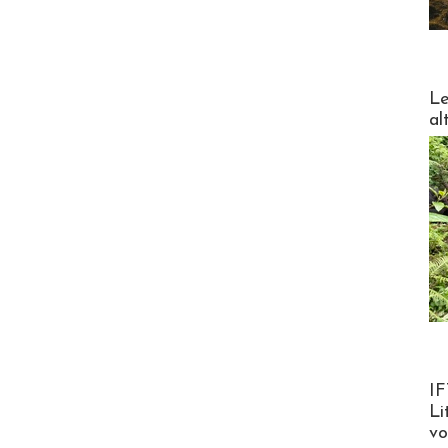
DESTI
Le
al
Product
IF
Li
v