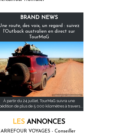
BRAND NEWS
Une route, des voix, un regard : suivez
l’Outback australien en direct sur
TourMaG
À partir du 24 juillet, TourMaG suivra une
pédition de plus de 5 000 kilomètres à travers...
LES
ANNONCES
ARREFOUR VOYAGES - Conseiller