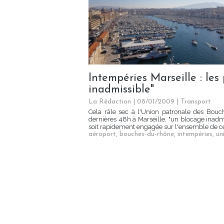
Intempéries Marseille : le
inadmissible"
La Rédaction
| 08/01/2009
|
Transport
Cela râle sec à l'Union patronale des Bou
dernières 48h à Marseille, "un blocage inadm
soit rapidement engagée sur l'ensemble de ces 
aéroport
,
bouches-du-rhône
,
intempéries
,
un