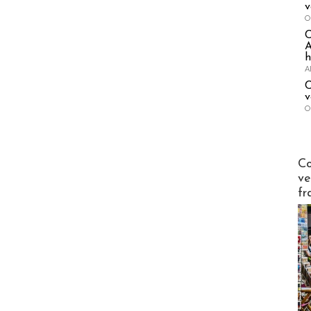
v
O
A
h
A
C
v
O
Publi-n
Co
ve
fr