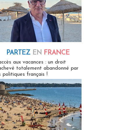
PARTEZ
EN
FRANCE
 en France
accès aux vacances : un droit
achevé totalement abandonné par
s politiques français !