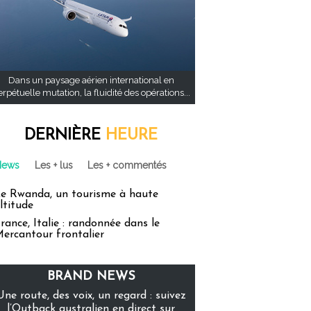
Dans un paysage aérien international en
rpétuelle mutation, la fluidité des opérations...
DERNIÈRE
HEURE
News
Les + lus
Les + commentés
e Rwanda, un tourisme à haute
ltitude
rance, Italie : randonnée dans le
ercantour frontalier
BRAND NEWS
Une route, des voix, un regard : suivez
l’Outback australien en direct sur