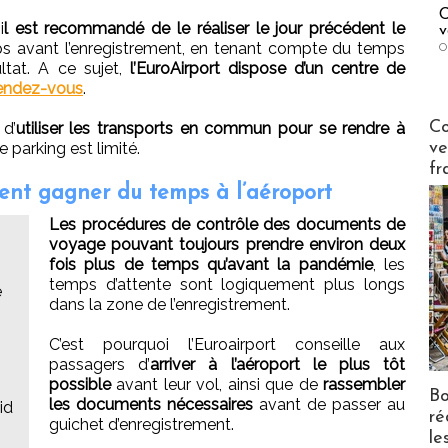
C
i
l est recommandé de le réaliser le jour précédent le
v
s avant l’enregistrement, en tenant compte du temps
O
ultat. A ce sujet,
l’EuroAirport dispose d’un centre de
 rendez-vous
.
Publi-n
Co
 d’
utiliser les transports en commun pour se rendre à
 parking est limité.
ve
fr
ent gagner du temps à l’aéroport
Les procédures de contrôle des documents de
voyage pouvant toujours prendre environ deux
fois plus de temps qu’avant la pandémie
, les
temps d’attente sont logiquement plus longs
e
dans la zone de l’enregistrement.
C’est pourquoi l’Euroairport conseille aux
passagers d’
arriver à l’aéroport le plus tôt
possible
avant leur vol, ainsi que de
rassembler
Bo
les documents nécessaires
avant de passer au
id
ré
guichet d’enregistrement.
le