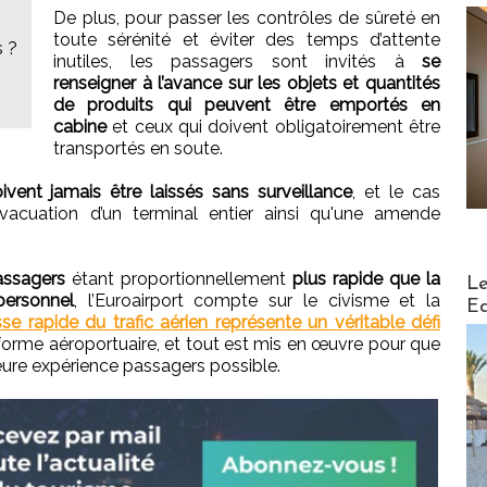
De plus, pour passer les contrôles de sûreté en
toute sérénité et éviter des temps d’attente
s ?
inutiles, les passagers sont invités à
se
renseigner à l’avance sur les objets et quantités
de produits qui peuvent être emportés en
cabine
et ceux qui doivent obligatoirement être
transportés en soute.
vent jamais être laissés sans surveillance
, et le cas
'évacuation d’un terminal entier ainsi qu'une amende
Distribu
assagers
étant proportionnellement
plus rapide que la
Le
personnel
, l’Euroairport compte sur le civisme et la
Ed
se rapide du trafic aérien représente un véritable défi
eforme aéroportuaire, et tout est mis en œuvre pour que
leure expérience passagers possible.