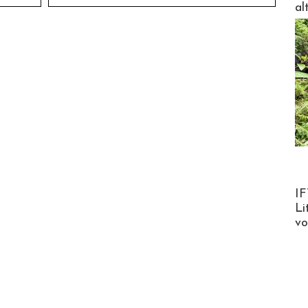
al
Product
IF
Li
v