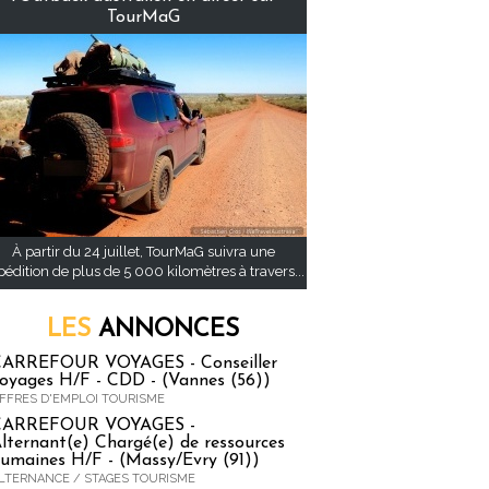
TourMaG
À partir du 24 juillet, TourMaG suivra une
pédition de plus de 5 000 kilomètres à travers...
LES
ANNONCES
ARREFOUR VOYAGES - Conseiller
oyages H/F - CDD - (Vannes (56))
FFRES D'EMPLOI TOURISME
CARREFOUR VOYAGES -
lternant(e) Chargé(e) de ressources
umaines H/F - (Massy/Evry (91))
LTERNANCE / STAGES TOURISME