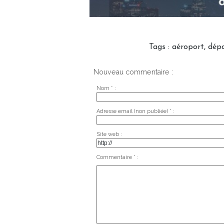
Tags
:
aéroport
,
dépa
Nouveau commentaire :
Nom * :
Adresse email (non publiée) * :
Site web :
Commentaire * :