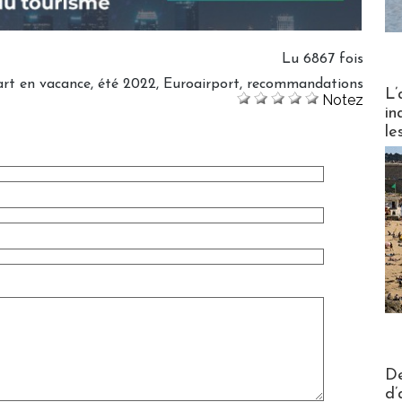
Lu 6867 fois
rt en vacance
,
été 2022
,
Euroairport
,
recommandations
Partez
L’
Notez
in
le
Actus V
De
d’