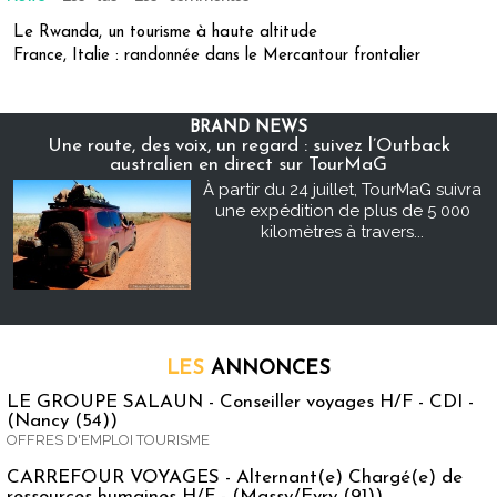
Le Rwanda, un tourisme à haute altitude
France, Italie : randonnée dans le Mercantour frontalier
BRAND NEWS
Une route, des voix, un regard : suivez l’Outback
australien en direct sur TourMaG
À partir du 24 juillet, TourMaG suivra
une expédition de plus de 5 000
kilomètres à travers...
LES
ANNONCES
LE GROUPE SALAUN - Conseiller voyages H/F - CDI -
(Nancy (54))
OFFRES D'EMPLOI TOURISME
CARREFOUR VOYAGES - Alternant(e) Chargé(e) de
ressources humaines H/F - (Massy/Evry (91))