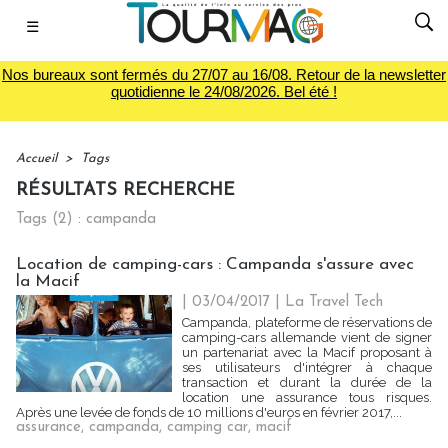
☰
Nos bureaux sont fermés du 27/07 au 16/08. Retour de la newsletter
quotidienne le 24/08/2026. Bel été !
Accueil
>
Tags
RÉSULTATS RECHERCHE
Tags (2) : campanda
Location de camping-cars : Campanda s'assure avec
la Macif
| 03/04/2017
|
La Travel Tech
Campanda, plateforme de réservations de
camping-cars allemande vient de signer
un partenariat avec la Macif proposant à
ses utilisateurs d'intégrer à chaque
transaction et durant la durée de la
location une assurance tous risques.
Après une levée de fonds de 10 millions d'euros en février 2017,...
assurance
,
campanda
,
camping car
,
macif