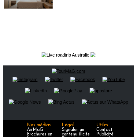
Nos médias
Légal
Utiles
AirMaG
Signaler un
Contact
Brochures en
contenu illicite
Publicité