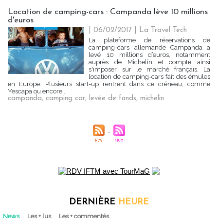
Location de camping-cars : Campanda lève 10 millions
d'euros
| 06/02/2017
|
La Travel Tech
La plateforme de réservations de
camping-cars allemande Campanda a
levé 10 millions d’euros, notamment
auprès de Michelin et compte ainsi
s'imposer sur le marché français. La
location de camping-cars fait des émules
en Europe. Plusieurs start-up rentrent dans ce créneau, comme
Yescapa ou encore...
campanda
,
camping car
,
levée de fonds
,
michelin
DERNIÈRE
HEURE
News
Les + lus
Les + commentés