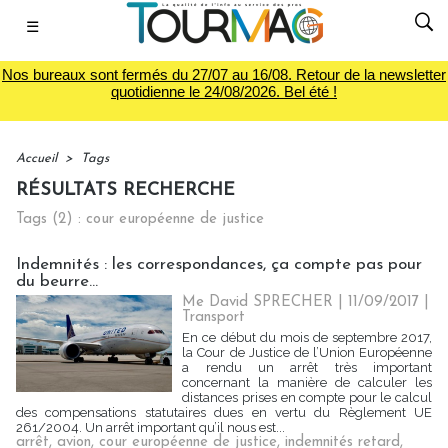
☰
Nos bureaux sont fermés du 27/07 au 16/08. Retour de la newsletter
quotidienne le 24/08/2026. Bel été !
Accueil
>
Tags
RÉSULTATS RECHERCHE
Tags (2) : cour européenne de justice
Indemnités : les correspondances, ça compte pas pour
du beurre…
Me David SPRECHER | 11/09/2017
|
Transport
En ce début du mois de septembre 2017,
la Cour de Justice de l’Union Européenne
a rendu un arrêt très important
concernant la manière de calculer les
distances prises en compte pour le calcul
des compensations statutaires dues en vertu du Règlement UE
261/2004. Un arrêt important qu’il nous est...
arrêt
,
avion
,
cour européenne de justice
,
indemnités retard
,