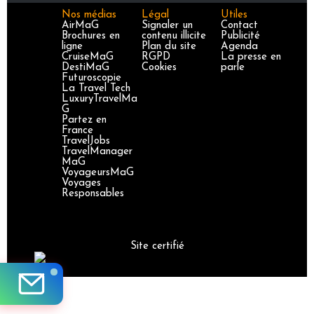
Nos médias
Légal
Utiles
AirMaG
Signaler un
Contact
Brochures en
contenu illicite
Publicité
ligne
Plan du site
Agenda
CruiseMaG
RGPD
La presse en
DestiMaG
Cookies
parle
Futuroscopie
La Travel Tech
LuxuryTravelMa
G
Partez en
France
TravelJobs
TravelManager
MaG
VoyageursMaG
Voyages
Responsables
Site certifié