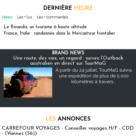
DERNIÈRE
HEURE
News
Les + lus
Les + commentés
Le Rwanda, un tourisme à haute altitude
France, Italie : randonnée dans le Mercantour frontalier
BRAND NEWS
Une route, des voix, un regard : suivez l’Outback
australien en direct sur TourMaG
À partir du 24 juillet, TourMaG suivra
une expédition de plus de 5 000
kilomètres à travers...
LES
ANNONCES
CARREFOUR VOYAGES - Conseiller voyages H/F - CDD
- (Vannes (56))