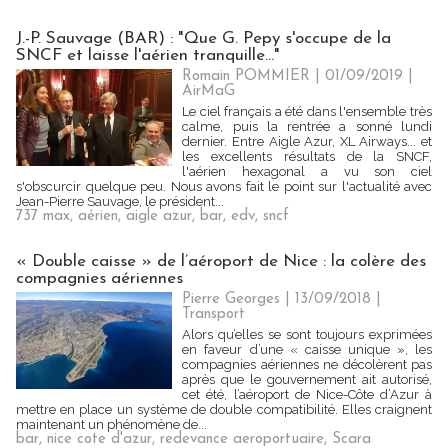
J.-P. Sauvage (BAR) : "Que G. Pepy s'occupe de la
SNCF et laisse l'aérien tranquille..."
Romain POMMIER
| 01/09/2019
|
AirMaG
Le ciel français a été dans l'ensemble très
calme, puis la rentrée a sonné lundi
dernier. Entre Aigle Azur, XL Airways... et
les excellents résultats de la SNCF,
l'aérien hexagonal a vu son ciel
s'obscurcir quelque peu. Nous avons fait le point sur l'actualité avec
Jean-Pierre Sauvage, le président...
737 max
,
aérien
,
aigle azur
,
bar
,
edv
,
sncf
« Double caisse » de l’aéroport de Nice : la colère des
compagnies aériennes
Pierre Georges
| 13/09/2018
|
Transport
Alors qu’elles se sont toujours exprimées
en faveur d’une « caisse unique », les
compagnies aériennes ne décolèrent pas
après que le gouvernement ait autorisé,
cet été, l’aéroport de Nice-Côte d’Azur à
mettre en place un système de double compatibilité. Elles craignent
maintenant un phénomène de...
bar
,
nice cote d'azur
,
redevance aeroportuaire
,
Scara