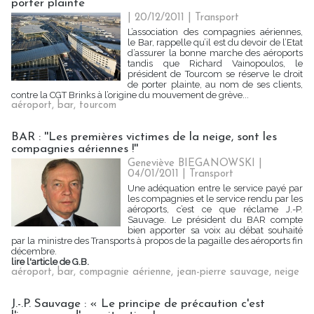
porter plainte
| 20/12/2011
|
Transport
L’association des compagnies aériennes,
le Bar, rappelle qu’il est du devoir de l’Etat
d’assurer la bonne marche des aéroports
tandis que Richard Vainopoulos, le
président de Tourcom se réserve le droit
de porter plainte, au nom de ses clients,
contre la CGT Brinks à l’origine du mouvement de grève...
aéroport
,
bar
,
tourcom
BAR : ''Les premières victimes de la neige, sont les
compagnies aériennes !''
Geneviève BIEGANOWSKI |
04/01/2011
|
Transport
Une adéquation entre le service payé par
les compagnies et le service rendu par les
aéroports, c’est ce que réclame J.-P.
Sauvage. Le président du BAR compte
bien apporter sa voix au débat souhaité
par la ministre des Transports à propos de la pagaille des aéroports fin
décembre.
lire l'article de G.B.
aéroport
,
bar
,
compagnie aérienne
,
jean-pierre sauvage
,
neige
J.-.P. Sauvage : « Le principe de précaution c'est