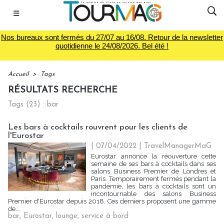
☰
Nos bureaux sont fermés du 27/07 au 16/08. Retour de la newsletter
quotidienne le 24/08/2026. Bel été !
Accueil
>
Tags
RÉSULTATS RECHERCHE
Tags (23) : bar
Les bars à cocktails rouvrent pour les clients de
l'Eurostar
| 07/04/2022
|
TravelManagerMaG
Eurostar annonce la réouverture cette
semaine de ses bars à cocktails dans ses
salons Business Premier de Londres et
Paris. Temporairement fermés pendant la
pandémie, les bars à cocktails sont un
incontournable des salons Business
Premier d'Eurostar depuis 2018. Ces derniers proposent une gamme
de...
bar
,
Eurostar
,
lounge
,
service à bord