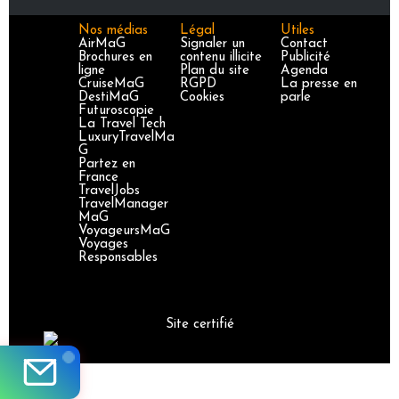
Nos médias
Légal
Utiles
AirMaG
Signaler un
Contact
Brochures en
contenu illicite
Publicité
ligne
Plan du site
Agenda
CruiseMaG
RGPD
La presse en
DestiMaG
Cookies
parle
Futuroscopie
La Travel Tech
LuxuryTravelMa
G
Partez en
France
TravelJobs
TravelManager
MaG
VoyageursMaG
Voyages
Responsables
Site certifié