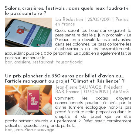
Salons, croisières, festivals : dans quels lieux faudra-t-il
le pass sanitaire ?
La Rédaction
| 25/05/2021
|
Partez
en France
Quels seront les lieux qui exigeront le
pass sanitaire dès le 9 juin prochain ? Le
Parisien en a dévoilé la liste exhaustive
dans ses colonnes. Ce pass concerne les
établissements ou les rassemblements
accueillant plus de 1 000 personnes. Le quotidien a également fait le
point sur une nouvelle...
bar
,
croisière
,
restaurant
,
tousanticovid
Un prix plancher de 350 euros par billet d'avion ou...
l’article manquant au projet "Climat et Résilience" ?
Jean-Pierre SAUVAGE, Président
BAR France | 03/03/2021
|
AirMaG
Comment les doctes citoyens
conventionnels pourtant éclairés par la
divine lumière écologique n’ont-ils pas
pensé à inclure cette proposition dans le
chapitre 4 du projet qui va être
prochainement soumis au parlement ? L’effet serait certainement
radical et résoudrait en grande partie la...
bar
,
jean-Pierre sauvage