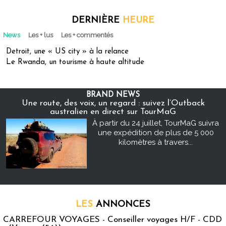
DERNIÈRE
HEURE
News
Les + lus
Les + commentés
Detroit, une « US city » à la relance
Le Rwanda, un tourisme à haute altitude
BRAND NEWS
Une route, des voix, un regard : suivez l’Outback
australien en direct sur TourMaG
À partir du 24 juillet, TourMaG suivra
une expédition de plus de 5 000
kilomètres à travers...
LES
ANNONCES
CARREFOUR VOYAGES - Conseiller voyages H/F - CDD