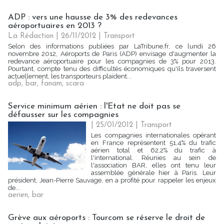
ADP : vers une hausse de 3% des redevances
aéroportuaires en 2013 ?
La Rédaction
| 26/11/2012
|
Transport
Selon des informations publiées par LaTribune.fr, ce lundi 26
novembre 2012, Aéroports de Paris (ADP) envisage d'augmenter la
redevance aéroportuaire pour les compagnies de 3% pour 2013.
Pourtant, compte tenu des difficultés économiques qu'ils traversent
actuellement, les transporteurs plaident...
adp
,
bar
,
fanam
,
scara
Service minimum aérien : l'Etat ne doit pas se
défausser sur les compagnies
| 25/01/2012
|
Transport
Les compagnies internationales opérant
en France représentent 51,4% du trafic
aérien total et 62,2% du trafic à
l'international. Réunies au sein de
l'association BAR, elles ont tenu leur
assemblée générale hier à Paris. Leur
président, Jean-Pierre Sauvage, en a profité pour rappeler les enjeux
de...
aerien
,
bar
Grève aux aéroports : Tourcom se réserve le droit de