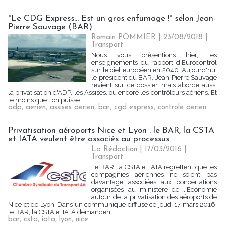
"Le CDG Express... Est un gros enfumage !" selon Jean-
Pierre Sauvage (BAR)
Romain POMMIER
| 23/08/2018
|
Transport
Nous vous présentions hier, les
enseignements du rapport d'Eurocontrol
sur le ciel européen en 2040. Aujourd'hui
le président du BAR, Jean-Pierre Sauvage
revient sur ce dossier, mais aborde aussi
la privatisation d'ADP, les Assises, ou encore les contrôleurs aériens. Et
le moins que l'on puisse...
adp
,
aerien
,
assises aerien
,
bar
,
cgd express
,
controle aerien
Privatisation aéroports Nice et Lyon : le BAR, la CSTA
et IATA veulent être associés au processus
La Rédaction
| 17/03/2016
|
Transport
Le BAR, la CSTA et IATA regrettent que les
compagnies aériennes ne soient pas
davantage associées aux concertations
organisées au ministère de l'Economie
autour de la privatisation des aéroports de
Nice et de Lyon. Dans un communiqué diffusé ce jeudi 17 mars 2016,
le BAR, la CSTA et IATA demandent...
bar
,
csta
,
iata
,
lyon
,
nice