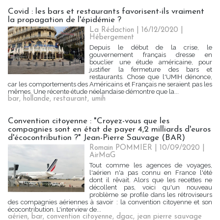
Covid : les bars et restaurants favorisent-ils vraiment
la propagation de l'épidémie ?
La Rédaction
| 16/12/2020
|
Hébergement
Depuis le début de la crise, le
gouvernement français dresse en
bouclier une étude américaine, pour
justifier la fermeture des bars et
restaurants. Chose que l'UMIH dénonce,
car les comportements des Américains et Français ne seraient pas les
mêmes. Une récente étude néelandaise démontre que la...
bar
,
hollande
,
restaurant
,
umih
Convention citoyenne : "Croyez-vous que les
compagnies sont en état de payer 4,2 milliards d'euros
d'écocontribution ?" Jean-Pierre Sauvage (BAR)
Romain POMMIER
| 10/09/2020
|
AirMaG
Tout comme les agences de voyages,
l'aérien n'a pas connu en France l'été
dont il rêvait. Alors que les recettes ne
décollent pas, voici qu'un nouveau
problème se profile dans les rétroviseurs
des compagnies aériennes à savoir : la convention citoyenne et son
écocontribution. L'interview de...
aérien
,
bar
,
convention citoyenne
,
dgac
,
jean pierre sauvage