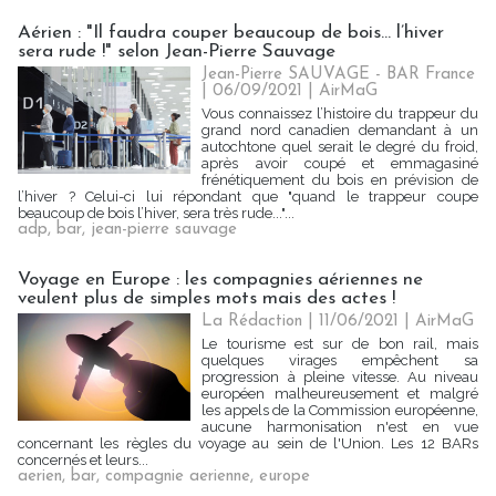
Aérien : "Il faudra couper beaucoup de bois… l’hiver
sera rude !" selon Jean-Pierre Sauvage
Jean-Pierre SAUVAGE - BAR France
| 06/09/2021
|
AirMaG
Vous connaissez l’histoire du trappeur du
grand nord canadien demandant à un
autochtone quel serait le degré du froid,
après avoir coupé et emmagasiné
frénétiquement du bois en prévision de
l’hiver ? Celui-ci lui répondant que "quand le trappeur coupe
beaucoup de bois l’hiver, sera très rude..."...
adp
,
bar
,
jean-pierre sauvage
Voyage en Europe : les compagnies aériennes ne
veulent plus de simples mots mais des actes !
La Rédaction
| 11/06/2021
|
AirMaG
Le tourisme est sur de bon rail, mais
quelques virages empêchent sa
progression à pleine vitesse. Au niveau
européen malheureusement et malgré
les appels de la Commission européenne,
aucune harmonisation n'est en vue
concernant les règles du voyage au sein de l'Union. Les 12 BARs
concernés et leurs...
aerien
,
bar
,
compagnie aerienne
,
europe