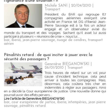
l'ignorance d'une situation ! »
Michèle SANI
| 20/04/2010
|
Transport
Président du BAR qui regroupe 87
compagnies aériennes exerçant une
activité en France (et DG d'Iberia) Jean-
Pierre Sauvage est à la fois un acteur
engagé et un observateur avisé du
monde du transport et des voyages. Sachant qu'il avait lui aussi
participé à plusieurs « réunions de crise », nous lui...
bar
,
iberia
,
jean-pierre sauvage
,
nuage de cendres
,
transport
aérien
Pénalités retard : de quoi inciter à jouer avec la
sécurité des passagers ?
Geneviève BIEGANOWSKI |
26/01/2010
|
Transport
Trois heures de retard sur un vol pour
cause d’incident technique, cela peut
arriver à toutes les compagnies. Mais,
désormais, cela coûtera très cher en
indemnités à régler aux passagers. Ainsi
en a décidé la Cour européenne de justice. Une nouvelle donne qui
pourrait avoir des effets pervers...
Lire l'article de Geneviève BIEGANOWSKI
bar
,
cour européenne de justice
,
iberia
,
intempéries
,
jean pierre
sauvage
,
pénalités retard