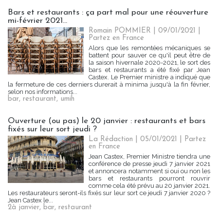
Bars et restaurants : ça part mal pour une réouverture
mi-février 2021...
Romain POMMIER
| 09/01/2021
|
Partez en France
Alors que les remontées mécaniques se
battent pour sauver ce qu'il peut être de
la saison hivernale 2020-2021, le sort des
bars et restaurants a été fixé par Jean
Castex. Le Premier ministre a indiqué que
la fermeture de ces derniers durerait à minima jusqu'à la fin février,
selon nos informations...
bar
,
restaurant
,
umih
Ouverture (ou pas) le 20 janvier : restaurants et bars
fixés sur leur sort jeudi ?
La Rédaction
| 05/01/2021
|
Partez
en France
Jean Castex, Premier Ministre tiendra une
conférence de presse jeudi 7 janvier 2021
et annoncera notamment si oui ou non les
bars et restaurants pourront rouvrir
comme cela été prévu au 20 janvier 2021.
Les restaurateurs seront-ils fixés sur leur sort ce jeudi 7 janvier 2020 ?
Jean Castex le...
2à janvier
,
bar
,
restaurant