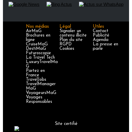
Nos médias
Légal
Utiles
AirMaG
Signaler un
Contact
Brochures en
contenu illicite
Publicité
ligne
Plan du site
Agenda
CruiseMaG
RGPD
La presse en
DestiMaG
Cookies
parle
Futuroscopie
La Travel Tech
LuxuryTravelMa
G
Partez en
France
TravelJobs
TravelManager
MaG
VoyageursMaG
Voyages
Responsables
Site certifié