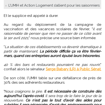
L’UMIH et Action Logement s’allient pour les saisonniers
Et le supplice est appelé à durer.
Au regard du déploiement de la campagne de
vaccination et des vacances scolaires de février, "
il est
raisonnable de penser que rien ne passer de ce côté avant
le 1er avril 2021,
" nous précise une source bien informée.
"
La situation de ces établissements va devenir dramatique à
partir de maintenant.
La période difficile ça va être février-
mars, quand ces entreprises auront épuisé leurs trésoreries.
40 % des bars et restaurants pourraient ne pas rouvrir,
"
confiait alors le sénateur
Serge Babary (LR) à Public Sénat.
De son côté, l'UMIH table sur une défaillance de près de
30% des ses adhérents restaurateurs.
"N
ous craignons le pire.
Il est nécessaire de construire dès
aujourd'hui l'après-covid.
Il sera trop de le faire le jour de la
réouverture.
Ce n'est pas le tout d'avoir des aides pour
subsister, il sera nécessaire d'avoir des aménagements pour