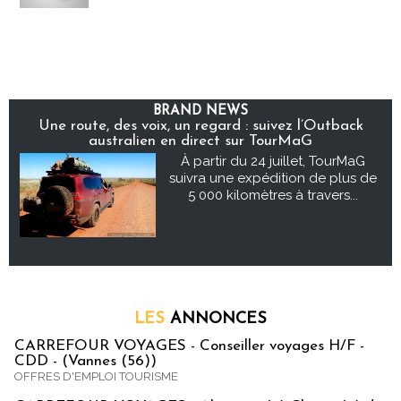
BRAND NEWS
Une route, des voix, un regard : suivez l’Outback
australien en direct sur TourMaG
À partir du 24 juillet, TourMaG
suivra une expédition de plus de
5 000 kilomètres à travers...
LES
ANNONCES
CARREFOUR VOYAGES - Conseiller voyages H/F -
CDD - (Vannes (56))
OFFRES D'EMPLOI TOURISME