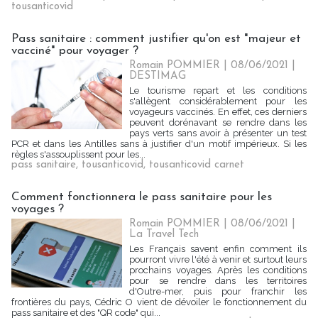
tousanticovid
Pass sanitaire : comment justifier qu'on est "majeur et
vacciné" pour voyager ?
Romain POMMIER
| 08/06/2021
|
DESTIMAG
Le tourisme repart et les conditions
s'allègent considérablement pour les
voyageurs vaccinés. En effet, ces derniers
peuvent dorénavant se rendre dans les
pays verts sans avoir à présenter un test
PCR et dans les Antilles sans à justifier d'un motif impérieux. Si les
règles s'assouplissent pour les...
pass sanitaire
,
tousanticovid
,
tousanticovid carnet
Comment fonctionnera le pass sanitaire pour les
voyages ?
Romain POMMIER
| 08/06/2021
|
La Travel Tech
Les Français savent enfin comment ils
pourront vivre l'été à venir et surtout leurs
prochains voyages. Après les conditions
pour se rendre dans les territoires
d'Outre-mer, puis pour franchir les
frontières du pays, Cédric O vient de dévoiler le fonctionnement du
pass sanitaire et des "QR code" qui...