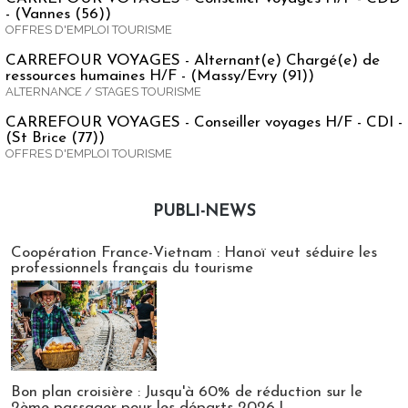
- (Vannes (56))
OFFRES D'EMPLOI TOURISME
CARREFOUR VOYAGES - Alternant(e) Chargé(e) de
ressources humaines H/F - (Massy/Evry (91))
ALTERNANCE / STAGES TOURISME
CARREFOUR VOYAGES - Conseiller voyages H/F - CDI -
(St Brice (77))
OFFRES D'EMPLOI TOURISME
PUBLI-NEWS
Publi-news
Coopération France-Vietnam : Hanoï veut séduire les
professionnels français du tourisme
Bon plan croisière : Jusqu'à 60% de réduction sur le
2ème passager pour les départs 2026 !