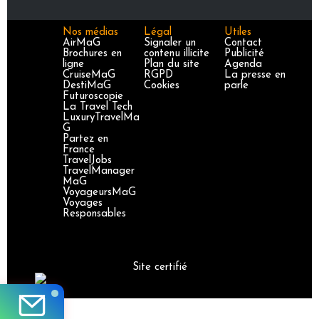
Nos médias
Légal
Utiles
AirMaG
Signaler un
Contact
Brochures en
contenu illicite
Publicité
ligne
Plan du site
Agenda
CruiseMaG
RGPD
La presse en
DestiMaG
Cookies
parle
Futuroscopie
La Travel Tech
LuxuryTravelMa
G
Partez en
France
TravelJobs
TravelManager
MaG
VoyageursMaG
Voyages
Responsables
Site certifié