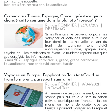
point sur une nouvelle...
bar
,
croisière
,
restaurant
,
tousanticovid
Coronavirus Tunisie, Espagne, Grèce : qu'est-ce qui a
changé cette semaine dans la planète "voyage" ?
Romain POMMIER
| 23/04/2021
|
DESTIMAG
Si les Français ne peuvent toujours pas
s'éloigner au-delà des 10km autour de
leur domicile, les nouvelles venant du
front du tourisme sont plutôt
encourageantes. Tunisie, Espagne, Grèce,
Seychelles ... les restrictions se lèvent. Le tourisme reprend quelques
couleurs. Voici les informations...
3 mai 2021
,
espagne coronavirus
,
grece
,
grece coronavirus
,
tousanticovid
,
tousanticovid carnet
,
tunisie
Voyages en Europe : l'application TousAntiCovid se
transforme en... passeport sanitaire !
Romain POMMIER
| 19/04/2021
|
La Travel Tech
A mesure que les jours passent, nous en
savons plus sur ce que sera la saison
estivale touristique en France. Il fait de
moins en moins de doute, que les
Français pourront voyager en Europe et