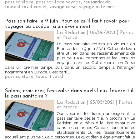
pass sanitaire
,
pass sanitaire voyage
,
tousanticovid
,
tousanticovid carnet
,
voyage corse
,
voyage oute mer
Pass sanitaire le 9 juin : tout ce qu'il faut savoir pour
voyager ou accéder à un évènement
La Rédaction
| 08/06/2021
|
Partez
en France
Le pass sanitaire entrera en vigueur en
France dès le 9 juin 2021. Cet outil devra
être utiliser dans les rassemblements de
plus de 1000 personnes et facilitera les
voyages dans les Outre-mer et en Corse
dans un premier temps puis dans un second temps à l'étranger
notamment en Europe. C'est parti...
pass sanitaire
,
tousanticovid
Salons, croisières, festivals : dans quels lieux faudra-t-il
le pass sanitaire ?
La Rédaction
| 25/05/2021
|
Partez
en France
Quels seront les lieux qui exigeront le
pass sanitaire dès le 9 juin prochain ? Le
Parisien en a dévoilé la liste exhaustive
dans ses colonnes. Ce pass concerne les
établissements ou les rassemblements
accueillant plus de 1 000 personnes. Le quotidien a également fait le