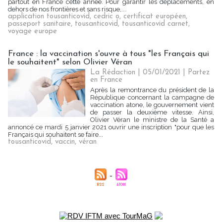
partout en France cette année. Pour garantir les déplacements, en
dehors de nos frontières et sans risque,...
application tousanticovid
,
cedric o
,
certificat européen
,
passeport sanitaire
,
tousanticovid
,
tousanticovid carnet
,
voyage europe
France : la vaccination s'ouvre à tous "les Français qui
le souhaitent" selon Olivier Véran
La Rédaction
| 05/01/2021
|
Partez
en France
Après la remontrance du président de la
République concernant la campagne de
vaccination atone, le gouvernement vient
de passer la deuxième vitesse. Ainsi,
Olivier Véran le ministre de la Santé a
annoncé ce mardi 5 janvier 2021 ouvrir une inscription "pour que les
Français qui souhaitent se faire...
tousanticovid
,
vaccin
,
véran