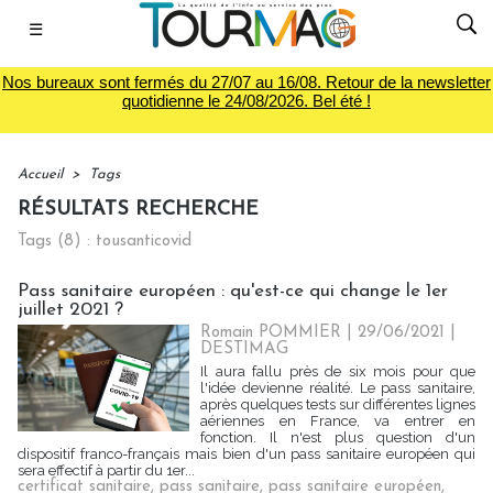
☰
Nos bureaux sont fermés du 27/07 au 16/08. Retour de la newsletter
quotidienne le 24/08/2026. Bel été !
Accueil
>
Tags
RÉSULTATS RECHERCHE
Tags (8) : tousanticovid
Pass sanitaire européen : qu'est-ce qui change le 1er
juillet 2021 ?
Romain POMMIER
| 29/06/2021
|
DESTIMAG
Il aura fallu près de six mois pour que
l'idée devienne réalité. Le pass sanitaire,
après quelques tests sur différentes lignes
aériennes en France, va entrer en
fonction. Il n'est plus question d'un
dispositif franco-français mais bien d'un pass sanitaire européen qui
sera effectif à partir du 1er...
certificat sanitaire
,
pass sanitaire
,
pass sanitaire européen
,