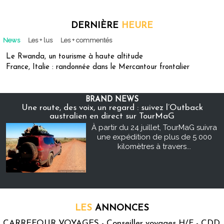
DERNIÈRE
HEURE
News
Les + lus
Les + commentés
Le Rwanda, un tourisme à haute altitude
France, Italie : randonnée dans le Mercantour frontalier
BRAND NEWS
Une route, des voix, un regard : suivez l’Outback
australien en direct sur TourMaG
À partir du 24 juillet, TourMaG suivra
une expédition de plus de 5 000
kilomètres à travers...
LES
ANNONCES
CARREFOUR VOYAGES - Conseiller voyages H/F - CDD