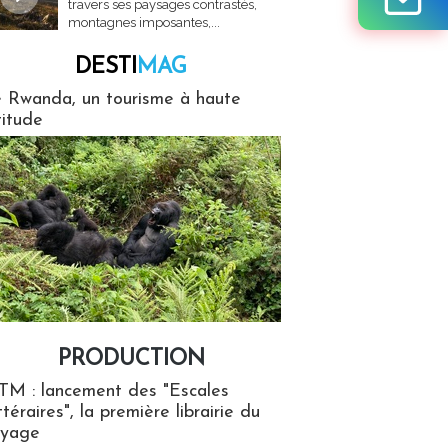
travers ses paysages contrastés,
montagnes imposantes,...
DESTI
MAG
MAG
 Rwanda, un tourisme à haute
titude
PRODUCTION
ion
TM : lancement des "Escales
ttéraires", la première librairie du
oyage