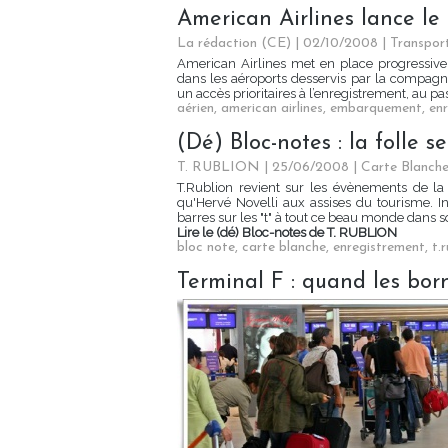
American Airlines lance le
La rédaction (CE) | 02/10/2008
|
Transpor
American Airlines met en place progressive
dans les aéroports desservis par la compagni
un accès prioritaires à l’enregistrement, au pas
aérien
,
american airlines
,
embarquement
,
en
(Dé) Bloc-notes : la folle 
T. RUBLION | 25/06/2008
|
Carte Blanche 
T.Rublion revient sur les évènements de la
qu'Hervé Novelli aux assises du tourisme. In
barres sur les "t" à tout ce beau monde dans s
Lire le (dé) Bloc-notes de T. RUBLION
bloc note
,
carte blanche
,
enregistrement
,
t.
Terminal F : quand les born