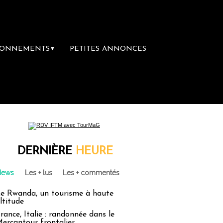
BONNEMENTS
PETITES ANNONCES
▼
DERNIÈRE
HEURE
News
Les + lus
Les + commentés
e Rwanda, un tourisme à haute
ltitude
rance, Italie : randonnée dans le
ercantour frontalier