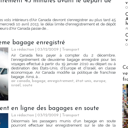
strement 45 minutes avant le départ de
v
O
A
s vols intérieurs d'Air Canada devront s'enregistrer au plus tard 45
h
ercredi 10 avril 2013, le délai limite d'enregistrement et de dépôt
eurs d'Air Canada passe de...
A
C
v
2ème bagage enregistré
O
La rédaction | 03/12/2009
|
Transport
Air Canada fera payer à compter du 2 décembre,
l'enregistrement de deuxième bagage enregistré pour les
voyages effectué à partir du 19 janvier 2010 au départ ou à
Publi-n
Co
destination des États-Unis, d’Europe et d’Israël, en classe
économique. Air Canada modifie sa politique de franchise
ve
bagage. Ainsi, à...
fr
air canada
,
bagage
,
enregistrement
,
état-unis
,
europe
,
israël
,
soute
ment en ligne des bagages en soute
La rédaction | 03/12/2009
|
Transport
Désormais les passagers munis d'un bagage en soute
pourront effectuer leur enregistrement sur le site de la