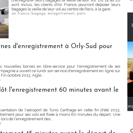
d'enregistrer leurs bagages la veille de leur vol. Du 14 au 20
avril inclus, les clients d'Air France pourront déposer leurs
bagages la veille de leur vol au centre de Paris, à la gare...
air france
,
bagage
,
enregistrement
,
paris
ornes d'enregistrement à Orly-Sud pour
is nouvelles bornes en libre-service pour l'enregistrement de ses
compagnie a ouvert ce lundi son service d'enregistrement en ligne sur
 Fin octobre 2013, Aigle...
s
lôt l'enregistrement 60 minutes avant le
ex
uentation de l'aéroport de Tunis Carthage en cette fin d'été 2013,
strement pour ses vols est fixée à moins 60 minutes du départ. Une
ors de l'enregistrement des...
r
C