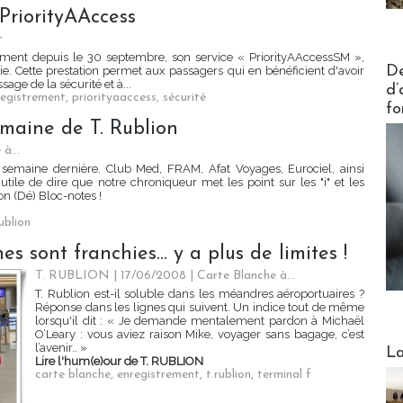
 PriorityAAccess
t
ment depuis le 30 septembre, son service « PriorityAAccessSM »,
Actus V
De
e. Cette prestation permet aux passagers qui en bénéficient d'avoir
sage de la sécurité et à...
d’
registrement
,
priorityaaccess
,
sécurité
fo
semaine de T. Rublion
à...
 semaine dernière. Club Med, FRAM, Afat Voyages, Eurociel, ainsi
utile de dire que notre chroniqueur met les point sur les "i" et les
on (Dé) Bloc-notes !
rublion
es sont franchies… y a plus de limites !
T. RUBLION | 17/06/2008
|
Carte Blanche à...
T. Rublion est-il soluble dans les méandres aéroportuaires ?
Réponse dans les lignes qui suivent. Un indice tout de même
lorsqu'il dit : « Je demande mentalement pardon à Michaël
O’Leary : vous aviez raison Mike, voyager sans bagage, c’est
Webinai
l’avenir.. »
La
Lire l'hum(e)our de T. RUBLION
carte blanche
,
enregistrement
,
t.rublion
,
terminal f