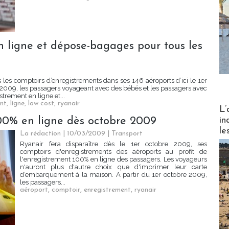
n ligne et dépose-bagages pour tous les
us les comptoirs d’enregistrements dans ses 146 aéroports d’ici le 1er
i 2009, les passagers voyageant avec des bébés et les passagers avec
strement en ligne et...
nt
,
ligne
,
low cost
,
ryanair
Partez
L’
in
100% en ligne dès octobre 2009
le
La rédaction | 10/03/2009
|
Transport
Ryanair fera disparaître dès le 1er octobre 2009, ses
comptoirs d'enregistrements des aéroports au profit de
l'enregistrement 100% en ligne des passagers. Les voyageurs
n'auront plus d'autre choix que d'imprimer leur carte
d’embarquement à la maison. A partir du 1er octobre 2009,
les passagers...
aéroport
,
comptoir
,
enregistrement
,
ryanair