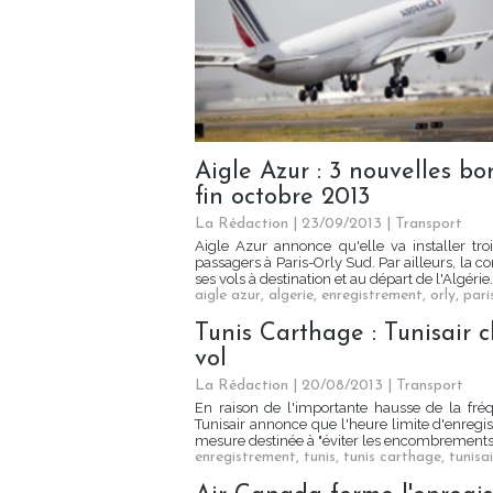
Aigle Azur : 3 nouvelles b
fin octobre 2013
La Rédaction
| 23/09/2013
|
Transport
Aigle Azur annonce qu'elle va installer tro
passagers à Paris-Orly Sud. Par ailleurs, la 
ses vols à destination et au départ de l'Algérie.
aigle azur
,
algerie
,
enregistrement
,
orly
,
pari
Tunis Carthage : Tunisair c
vol
La Rédaction
| 20/08/2013
|
Transport
En raison de l'importante hausse de la fréq
Tunisair annonce que l'heure limite d'enregi
mesure destinée à "éviter les encombrements l
enregistrement
,
tunis
,
tunis carthage
,
tunisai