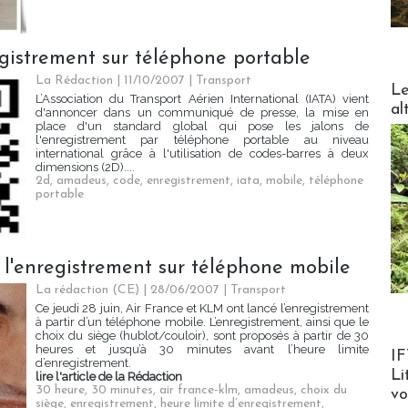
egistrement sur téléphone portable
La Rédaction
| 11/10/2007
|
Transport
DESTI
Le
L’Association du Transport Aérien International (IATA) vient
al
d'annoncer dans un communiqué de presse, la mise en
place d'un standard global qui pose les jalons de
l'enregistrement par téléphone portable au niveau
international grâce à l'utilisation de codes-barres à deux
dimensions (2D)....
2d
,
amadeus
,
code
,
enregistrement
,
iata
,
mobile
,
téléphone
portable
l'enregistrement sur téléphone mobile
La rédaction (CE) | 28/06/2007
|
Transport
Ce jeudi 28 juin, Air France et KLM ont lancé l’enregistrement
à partir d’un téléphone mobile. L’enregistrement, ainsi que le
choix du siège (hublot/couloir), sont proposés à partir de 30
Product
heures et jusqu’à 30 minutes avant l’heure limite
IF
d’enregistrement.
Li
lire l'article de la Rédaction
30 heure
,
30 minutes
,
air france-klm
,
amadeus
,
choix du
v
siège
,
enregistrement
,
heure limite d’enregistrement
,