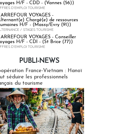
oyages H/F - CDD - (Vannes (56))
FFRES D'EMPLOI TOURISME
CARREFOUR VOYAGES -
lternant(e) Chargé(e) de ressources
umaines H/F - (Massy/Evry (91))
LTERNANCE / STAGES TOURISME
ARREFOUR VOYAGES - Conseiller
oyages H/F - CDI - (St Brice (77))
FFRES D'EMPLOI TOURISME
PUBLI-NEWS
ews
opération France-Vietnam : Hanoï
ut séduire les professionnels
ançais du tourisme