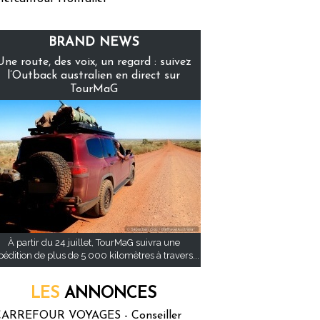
BRAND NEWS
Une route, des voix, un regard : suivez
l’Outback australien en direct sur
TourMaG
À partir du 24 juillet, TourMaG suivra une
pédition de plus de 5 000 kilomètres à travers...
LES
ANNONCES
ARREFOUR VOYAGES - Conseiller