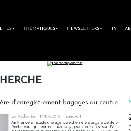
LITÉS
THÉMATIQUES
NEWSLETTERS
TV
A
▼
▼
▼
CHERCHE
ère d'enregistrement bagages au centre
L
La Rédaction
| 14/04/2016
|
Transport
a
Air France a installé une agence éphémère à la gare Denfert-
F
Rochereau qui permet aux voyageurs présents sur Paris
M