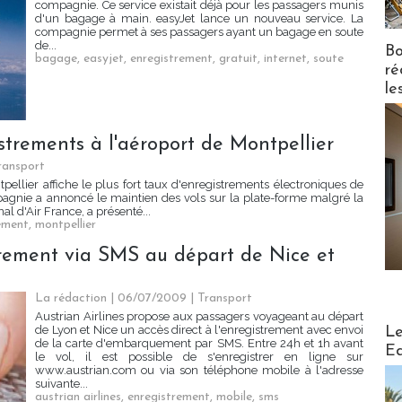
compagnie. Ce service existait déjà pour les passagers munis
d'un bagage à main. easyJet lance un nouveau service. La
compagnie permet à ses passagers ayant un bagage en soute
de...
Bo
bagage
,
easyjet
,
enregistrement
,
gratuit
,
internet
,
soute
ré
le
istrements à l'aéroport de Montpellier
ransport
pellier affiche le plus fort taux d'enregistrements électroniques de
pagnie a annoncé le maintien des vols sur la plate-forme malgré la
nal d'Air France, a présenté...
ement
,
montpellier
strement via SMS au départ de Nice et
La rédaction | 06/07/2009
|
Transport
Austrian Airlines propose aux passagers voyageant au départ
Distribu
de Lyon et Nice un accès direct à l'enregistrement avec envoi
Le
de la carte d'embarquement par SMS. Entre 24h et 1h avant
Ed
le vol, il est possible de s'enregistrer en ligne sur
www.austrian.com ou via son téléphone mobile à l'adresse
suivante...
austrian airlines
,
enregistrement
,
mobile
,
sms