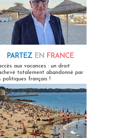
PARTEZ
EN
FRANCE
 en France
accès aux vacances : un droit
achevé totalement abandonné par
s politiques français !