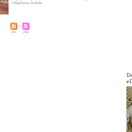
téléphone mobile
AirMa
Dr
e