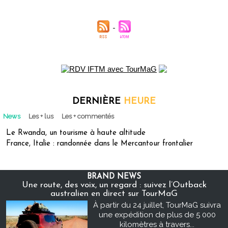
DERNIÈRE
HEURE
News
Les + lus
Les + commentés
Le Rwanda, un tourisme à haute altitude
France, Italie : randonnée dans le Mercantour frontalier
BRAND NEWS
Une route, des voix, un regard : suivez l’Outback
australien en direct sur TourMaG
À partir du 24 juillet, TourMaG suivra
une expédition de plus de 5 000
kilomètres à travers...