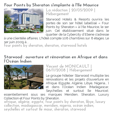
Four Points by Sheraton s'implante à l'Ile Maurice
La rédaction | 20/05/2009
|
Hébergement
Starwood Hotels & Resorts ouvrira les
portes de son 1er hôtel labellisé « Four
Points by Sheraton » à l'Ile Maurice, le 1er
juin. Cet établissement situé dans le
quartier de la Cybercity d’Ebene s'adresse
à une clientèle affaires. L'hôtel compte 108 chambres sur 8 étages. Le
1er juin 2009 à...
four points by sheraton
,
sheraton
,
starwood hotels
Starwood : ouverture et rénovation en Afrique et dans
l’Océan Indien
Vincent de MONICAULT |
06/11/2008
|
Hébergement
Le groupe hôtelier Starwood multiplie les
rénovations et les projets d’ouverture en
Afrique (Egypte, Algérie, Libye, Nigeria… )
et dans l’Océan Indien (Madagascar,
Seychelles et surtout île Maurice),
essentiellement sous ses marques Meridien, Sheraton, Luxury
Collection et Four Points by Sheraton.
afrique
,
algérie
,
egypte
,
four points by sheraton
,
libye
,
luxury
collection
,
madagascar
,
meridien
,
nigeria
,
océan indien
,
seychelles et surtout île maur
,
sheraton
,
starwood