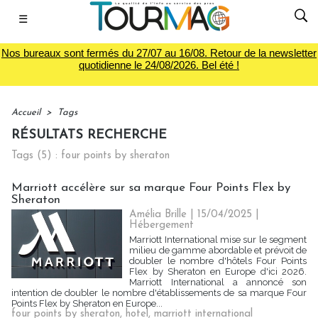
☰
Nos bureaux sont fermés du 27/07 au 16/08. Retour de la newsletter
quotidienne le 24/08/2026. Bel été !
Accueil
>
Tags
RÉSULTATS RECHERCHE
Tags (5) : four points by sheraton
Marriott accélère sur sa marque Four Points Flex by
Sheraton
Amélia Brille
| 15/04/2025
|
Hébergement
Marriott International mise sur le segment
milieu de gamme abordable et prévoit de
doubler le nombre d'hôtels Four Points
Flex by Sheraton en Europe d'ici 2026.
Marriott International a annoncé son
intention de doubler le nombre d'établissements de sa marque Four
Points Flex by Sheraton en Europe...
four points by sheraton
,
hotel
,
marriott international