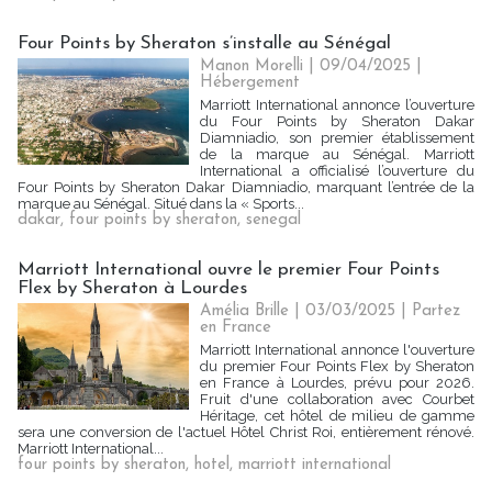
Four Points by Sheraton s’installe au Sénégal
Manon Morelli
| 09/04/2025
|
Hébergement
Marriott International annonce l’ouverture
du Four Points by Sheraton Dakar
Diamniadio, son premier établissement
de la marque au Sénégal. Marriott
International a officialisé l’ouverture du
Four Points by Sheraton Dakar Diamniadio, marquant l’entrée de la
marque au Sénégal. Situé dans la « Sports...
dakar
,
four points by sheraton
,
senegal
Marriott International ouvre le premier Four Points
Flex by Sheraton à Lourdes
Amélia Brille
| 03/03/2025
|
Partez
en France
Marriott International annonce l'ouverture
du premier Four Points Flex by Sheraton
en France à Lourdes, prévu pour 2026.
Fruit d'une collaboration avec Courbet
Héritage, cet hôtel de milieu de gamme
sera une conversion de l'actuel Hôtel Christ Roi, entièrement rénové.
Marriott International...
four points by sheraton
,
hotel
,
marriott international