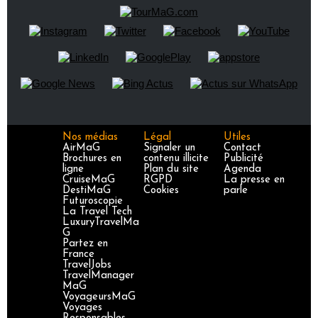
Nos médias
Légal
Utiles
AirMaG
Signaler un
Contact
Brochures en
contenu illicite
Publicité
ligne
Plan du site
Agenda
CruiseMaG
RGPD
La presse en
DestiMaG
Cookies
parle
Futuroscopie
La Travel Tech
LuxuryTravelMa
G
Partez en
France
TravelJobs
TravelManager
MaG
VoyageursMaG
Voyages