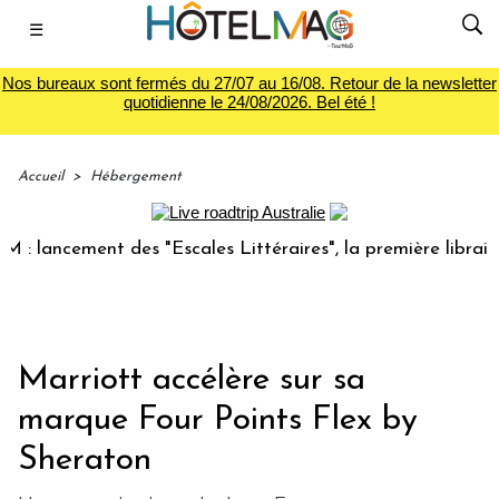
☰
Nos bureaux sont fermés du 27/07 au 16/08. Retour de la newsletter
quotidienne le 24/08/2026. Bel été !
Accueil
>
Hébergement
ancement des "Escales Littéraires", la première librairie du
Marriott accélère sur sa
marque Four Points Flex by
Sheraton