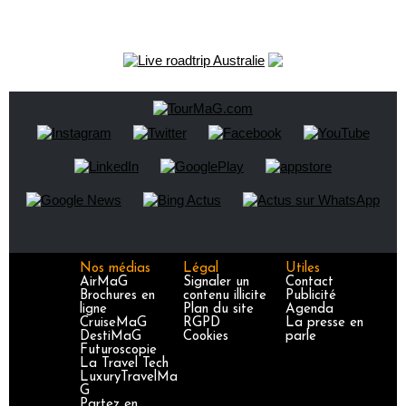
Nos médias
Légal
Utiles
AirMaG
Signaler un
Contact
Brochures en
contenu illicite
Publicité
ligne
Plan du site
Agenda
CruiseMaG
RGPD
La presse en
DestiMaG
Cookies
parle
Futuroscopie
La Travel Tech
LuxuryTravelMa
G
Partez en