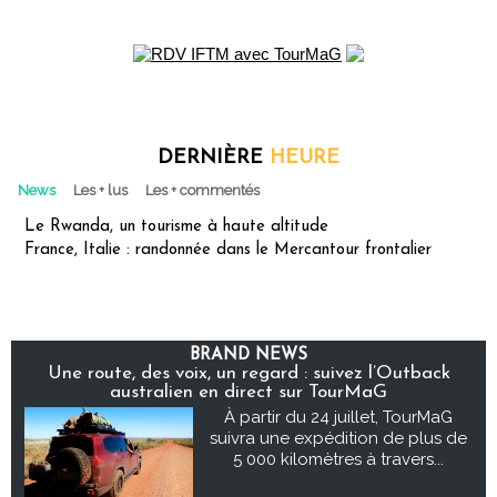
DERNIÈRE
HEURE
News
Les + lus
Les + commentés
Le Rwanda, un tourisme à haute altitude
France, Italie : randonnée dans le Mercantour frontalier
BRAND NEWS
Une route, des voix, un regard : suivez l’Outback
australien en direct sur TourMaG
À partir du 24 juillet, TourMaG
suivra une expédition de plus de
5 000 kilomètres à travers...