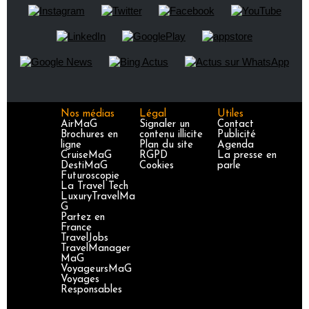
Nos médias
Légal
Utiles
AirMaG
Signaler un
Contact
Brochures en
contenu illicite
Publicité
ligne
Plan du site
Agenda
CruiseMaG
RGPD
La presse en
DestiMaG
Cookies
parle
Futuroscopie
La Travel Tech
LuxuryTravelMa
G
Partez en
France
TravelJobs
TravelManager
MaG
VoyageursMaG
Voyages
Responsables