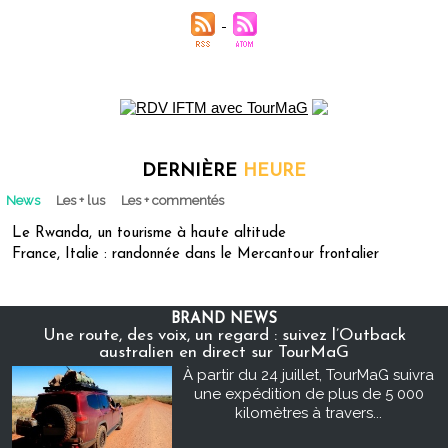
DERNIÈRE
HEURE
News
Les + lus
Les + commentés
Le Rwanda, un tourisme à haute altitude
France, Italie : randonnée dans le Mercantour frontalier
BRAND NEWS
Une route, des voix, un regard : suivez l’Outback
australien en direct sur TourMaG
À partir du 24 juillet, TourMaG suivra
une expédition de plus de 5 000
kilomètres à travers...