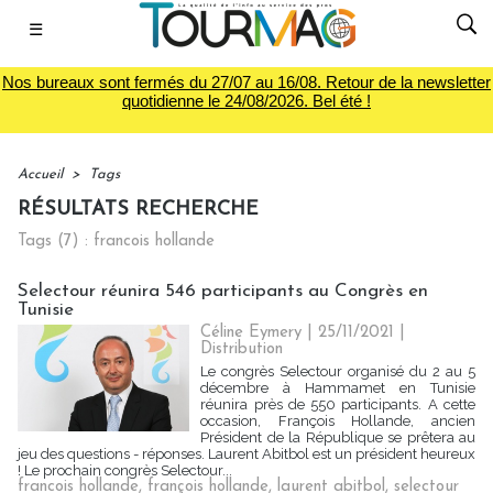
☰
Nos bureaux sont fermés du 27/07 au 16/08. Retour de la newsletter
quotidienne le 24/08/2026. Bel été !
Accueil
>
Tags
RÉSULTATS RECHERCHE
Tags (7) : francois hollande
Selectour réunira 546 participants au Congrès en
Tunisie
Céline Eymery
| 25/11/2021
|
Distribution
Le congrès Selectour organisé du 2 au 5
décembre à Hammamet en Tunisie
réunira près de 550 participants. A cette
occasion, François Hollande, ancien
Président de la République se prêtera au
jeu des questions - réponses. Laurent Abitbol est un président heureux
! Le prochain congrès Selectour...
francois hollande
,
françois hollande
,
laurent abitbol
,
selectour