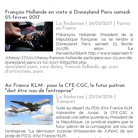
François Hollande en visite à Disneyland Paris samedi
25 février 2017
La Rédaction
| 24/02/2017
|
Partez
en France
Fb[rançois Hollande, Président de la
République française, va se rendre à
Disneyland Paris samedi 25 février
2017]b, selon [Le
Parisien]urlblank:http://www.leparisien.fr
/chessy-77700/chessy-francois-hollande-participera-aux-25-ans-de-
disneyland-paris-21-02-2017-6699786.php.
disneyland paris
,
euro disney
,
francois hollande
,
gp
,
parc
d'attractions
,
paris
Air France KLM : pour la CFE-CGC, le futur patron
"doit être issu de l'entreprise"
La Rédaction
| 22/04/2016
|
Transport
Suite au départ du PDG d'Air France KLM,
Alexandre de Juniac, la CFE-CGC a
adressé une lettre ouverte au Président de
la République. Le syndicat espère que le
futur patron de la compagnie soit issu de
l'entreprise. "La démission surprise d'Alexandre de JUNIAC de son
poste de P.D.G. d'Air France/KLM...