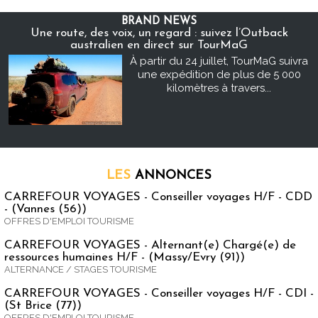
BRAND NEWS
Une route, des voix, un regard : suivez l’Outback
australien en direct sur TourMaG
À partir du 24 juillet, TourMaG suivra
une expédition de plus de 5 000
kilomètres à travers...
LES
ANNONCES
CARREFOUR VOYAGES - Conseiller voyages H/F - CDD
- (Vannes (56))
OFFRES D'EMPLOI TOURISME
CARREFOUR VOYAGES - Alternant(e) Chargé(e) de
ressources humaines H/F - (Massy/Evry (91))
ALTERNANCE / STAGES TOURISME
CARREFOUR VOYAGES - Conseiller voyages H/F - CDI -
(St Brice (77))
OFFRES D'EMPLOI TOURISME