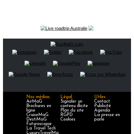
Nos médias
Légal
Utiles
AirMaG
Signaler un
Contact
Brochures en
contenu illicite
Publicité
ligne
Plan du site
Agenda
CruiseMaG
RGPD
La presse en
DestiMaG
Cookies
parle
Futuroscopie
La Travel Tech
LuxuryTravelMa