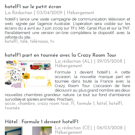
hotelF1 sur le petit écran
La Rédaction
| 03/04/2009
|
Hébergement
hotelF1 lance une vaste campagne de communication télévision et
web, signée par l’agence Australie. L'opération sera visible sur les
écrans du 4 avril au 7 juin 2009 sur TF1, M6, Canal Plus et sur la TNT.
Parallèlement une version on-line complètera le dispositif, avec la
refonte du site...
hotelf1
,
télé
,
télévision
,
tv
hotelF1 part en tournée avec la Crazy Room Tour
La rédaction (AL) | 29/05/2008
|
Hébergement
Formule 1 devient hotelF1. A cette
occasion, la nouvelle marque part en
tournée dans toute la France avec la
Crazy Room Tour. L'occasion de faire
découvrir au plus grand nombre ses deux
nouvelles chambres grandeur nature. Le tout sur fond d'ambiance
survoltée et soirées animées. Prochain...
accor
,
chambre
,
crazy room tour
,
f1
,
formule 1
,
hôtel
,
hotelf1
,
tournée
Hôtel : Formule 1 devient hotelF1
La rédaction (CE) | 06/03/2008
|
Hébergement