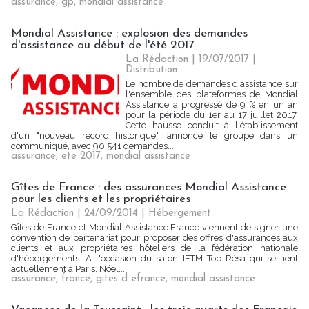
assurance
,
gp
,
mondial assistance
Mondial Assistance : explosion des demandes
d'assistance au début de l'été 2017
La Rédaction
| 19/07/2017
|
Distribution
Le nombre de demandes d'assistance sur
l'ensemble des plateformes de Mondial
Assistance a progressé de 9 % en un an
pour la période du 1er au 17 juillet 2017.
Cette hausse conduit à l'établissement
d'un "nouveau record historique", annonce le groupe dans un
communiqué, avec 90 541 demandes...
assurance
,
ete 2017
,
mondial assistance
Gîtes de France : des assurances Mondial Assistance
pour les clients et les propriétaires
La Rédaction
| 24/09/2014
|
Hébergement
Gîtes de France et Mondial Assistance France viennent de signer une
convention de partenariat pour proposer des offres d'assurances aux
clients et aux propriétaires hôteliers de la fédération nationale
d'hébergements. A l'occasion du salon IFTM Top Résa qui se tient
actuellement à Paris, Nöel...
assurance
,
france
,
gites d efrance
,
mondial assistance