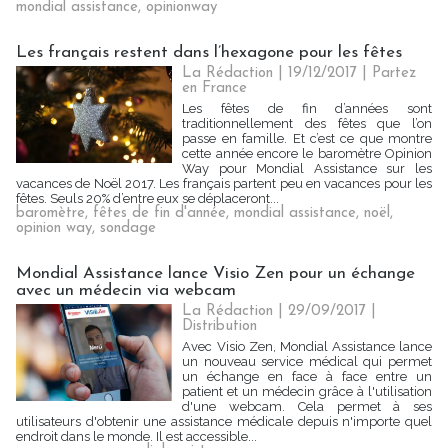
mondial assistance
,
opinionway
Les français restent dans l’hexagone pour les fêtes
La Rédaction
| 19/12/2017
|
Partez
en France
Les fêtes de fin d’années sont
traditionnellement des fêtes que l’on
passe en famille. Et c’est ce que montre
cette année encore le baromètre Opinion
Way pour Mondial Assistance sur les
vacances de Noël 2017. Les français partent peu en vacances pour les
fêtes. Seuls 20% d’entre eux se déplaceront...
baromètre
,
fêtes de fin d'année
,
mondial assistance
,
noël
,
opinion way
,
sondage
Mondial Assistance lance Visio Zen pour un échange
avec un médecin via webcam
La Rédaction
| 29/09/2017
|
Distribution
Avec Visio Zen, Mondial Assistance lance
un nouveau service médical qui permet
un échange en face à face entre un
patient et un médecin grâce à l'utilisation
d'une webcam. Cela permet à ses
utilisateurs d'obtenir une assistance médicale depuis n'importe quel
endroit dans le monde. Il est accessible...