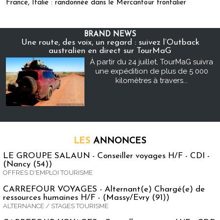
France, Italie : randonnée dans le Mercantour frontalier
BRAND NEWS
Une route, des voix, un regard : suivez l’Outback
australien en direct sur TourMaG
À partir du 24 juillet, TourMaG suivra
une expédition de plus de 5 000
kilomètres à travers...
LES
ANNONCES
LE GROUPE SALAUN - Conseiller voyages H/F - CDI -
(Nancy (54))
OFFRES D'EMPLOI TOURISME
CARREFOUR VOYAGES - Alternant(e) Chargé(e) de
ressources humaines H/F - (Massy/Evry (91))
ALTERNANCE / STAGES TOURISME