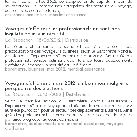
lui permet, en juillet 2012, de s'approcher du cap du million de
souscriptions. De nombreuses entreprises des secteurs du voyage,
des loisirs ou de la billetterie font...
assurance annulation
,
mondial assistance
Voyages d'affaires : les professionnels ne sont pas
inquiets pour leur sécurité
La Rédaction
| 18/06/2012
|
Distribution
La sécurité et la santé ne semblent pas être au cœur des
préoccupations des voyageurs business, selon le Baromètre Mondial
Assistance – DéplacementsPros.com de mai 2012. Ainsi 70% des
professionnels sondés estiment que, lors de leurs déplacements
d'affaires à l'étranger, la sécurité est un élément...
barometre
,
business
,
mai 2012
,
mondial assistance
Voyages d'affaires : mars 2012, un bon mois malgré la
perspective des élections
La Rédaction
| 26/04/2012
|
Distribution
Selon la dernière édition du Baromètre Mondial Assistance -
DéplacementsPro des voyageurs d'affaires, le mois de mars 2012
aura été plutôt bon pour le secteur des déplacements Business. Ainsi
44% des professionnels interrogés ont vu leur volume de séjours
d'affaires progresser au cours du mois en...
barometre
,
deplacements pro
,
mondial assistance
,
voyages
d'affaires