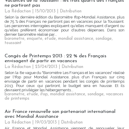
Vacances de la Toussaint : les trois quarts des Français
ne partiront pas
La Rédaction
| 15/10/2013
|
Distribution
Selon la dernière édition du Baromètre Ifop-Mondial Assistance, plus
de 75 % des Français ne partiront pas en vacances pour la Toussaint.
Les personnes interrogées expliquent qu'elles manquent d'argent ou
qu'elles préfèrent économiser pour d'autres dépenses. Dans son
dernier baromètre réalisé par...
barometre
,
enquete
,
etude
,
mondial assistance
,
sondage
,
toussaint
Congés de Printemps 2013 : 22 % des Français
envisagent de partir en vacances
La Rédaction
| 23/04/2013
|
Distribution
Selon la 8e vague du "Baromètre Les Français et les vacances" réalisé
par l'Ifop pour Mondial Assistance, plus d'un Français sur cinq
envisage de partir en vacances pendant les congés de printemps
2013. Pour ceux qui partiront, le budget sera en hausse. Et ils
devraient privilégier les hébergements...
barometre
,
etude
,
ifop
,
mondial assistance
,
sondage
,
vacances
de printemps
Air France renouvelle son partenariat international
avec Mondial Assistance
La Rédaction
| 19/03/2013
|
Distribution
Air France et Mondial Assistance viennent de renouveler leur