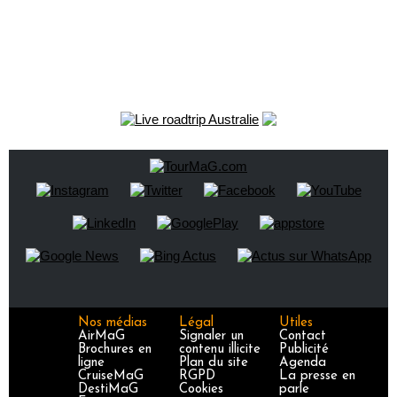
Nos médias
Légal
Utiles
AirMaG
Signaler un
Contact
Brochures en
contenu illicite
Publicité
ligne
Plan du site
Agenda
CruiseMaG
RGPD
La presse en
DestiMaG
Cookies
parle