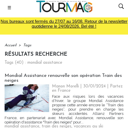
☰
Nos bureaux sont fermés du 27/07 au 16/08. Retour de la newsletter
quotidienne le 24/08/2026. Bel été !
Accueil
>
Tags
RÉSULTATS RECHERCHE
Tags (40) : mondial assistance
Mondial Assistance renouvelle son opération Train des
neiges
Manon Morelli
| 30/01/2024
|
Partez
en France
Face aux risques lors des vacances
d’hiver, le groupe Mondial Assistance
propose cette année encore le “Train des
neiges”, pour prendre en charge les
skieurs accidentés. Allianz Partners
France, en partenariat avec Mondial Assistance, renouvelle son
opération d'assistance "Train des neiges" pour...
mondial assistance
,
train des neiges
,
vacances au ski