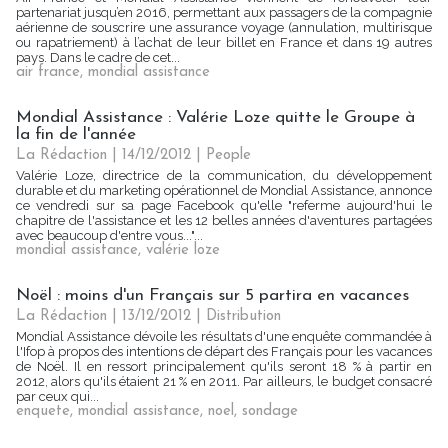
partenariat jusqu’en 2016, permettant aux passagers de la compagnie
aérienne de souscrire une assurance voyage (annulation, multirisque
ou rapatriement) à l’achat de leur billet en France et dans 19 autres
pays. Dans le cadre de cet...
air france
,
mondial assistance
Mondial Assistance : Valérie Loze quitte le Groupe à
la fin de l'année
La Rédaction
| 14/12/2012
|
People
Valérie Loze, directrice de la communication, du développement
durable et du marketing opérationnel de Mondial Assistance, annonce
ce vendredi sur sa page Facebook qu'elle "referme aujourd'hui le
chapitre de l'assistance et les 12 belles années d'aventures partagées
avec beaucoup d'entre vous..."...
mondial assistance
,
valérie loze
Noël : moins d'un Français sur 5 partira en vacances
La Rédaction
| 13/12/2012
|
Distribution
Mondial Assistance dévoile les résultats d'une enquête commandée à
l'Ifop à propos des intentions de départ des Français pour les vacances
de Noël. Il en ressort principalement qu'ils seront 18 % à partir en
2012, alors qu'ils étaient 21 % en 2011. Par ailleurs, le budget consacré
par ceux qui...
enquete
,
mondial assistance
,
noel
,
sondage