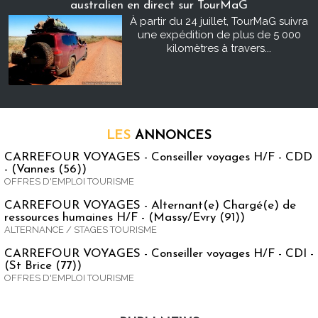
australien en direct sur TourMaG
À partir du 24 juillet, TourMaG suivra
une expédition de plus de 5 000
kilomètres à travers...
LES
ANNONCES
CARREFOUR VOYAGES - Conseiller voyages H/F - CDD
- (Vannes (56))
OFFRES D'EMPLOI TOURISME
CARREFOUR VOYAGES - Alternant(e) Chargé(e) de
ressources humaines H/F - (Massy/Evry (91))
ALTERNANCE / STAGES TOURISME
CARREFOUR VOYAGES - Conseiller voyages H/F - CDI -
(St Brice (77))
OFFRES D'EMPLOI TOURISME