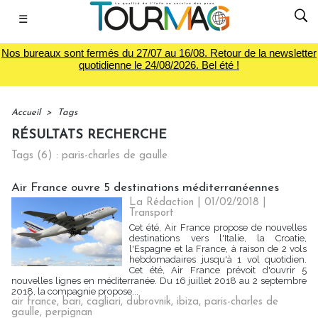
☰
Nos bureaux sont fermés du 27/07 au 16/08. Retour de la newsletter
quotidienne le 24/08/2026. Bel été !
Accueil
>
Tags
RÉSULTATS RECHERCHE
Tags (6) : paris-charles de gaulle
Air France ouvre 5 destinations méditerranéennes
La Rédaction
| 01/02/2018
|
Transport
Cet été, Air France propose de nouvelles
destinations vers l'Italie, la Croatie,
l'Espagne et la France, à raison de 2 vols
hebdomadaires jusqu'à 1 vol quotidien.
Cet été, Air France prévoit d'ouvrir 5
nouvelles lignes en méditerranée. Du 16 juillet 2018 au 2 septembre
2018, la compagnie propose...
air france
,
bari
,
cagliari
,
dubrovnik
,
ibiza
,
paris-charles de
gaulle
,
perpignan