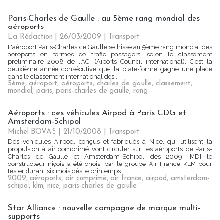
Paris-Charles de Gaulle : au 5ème rang mondial des
aéroports
La Rédaction
| 26/03/2009
|
Transport
L'aéroport Paris-Charles de Gaulle se hisse au 5ème rang mondial des
aéroports en termes de trafic passagers, selon le classement
préliminaire 2008 de l'ACI (Aiports Council international). C'est la
deuxième année consécutive que la plate-forme gagne une place
dans le classement international des...
5ème
,
aéroport
,
aéroports
,
charles de gaulle
,
classement
,
mondial
,
paris
,
paris-charles de gaulle
,
rang
Aéroports : des véhicules Airpod à Paris CDG et
Amsterdam-Schipol
Michel BOVAS | 21/10/2008
|
Transport
Des véhicules Airpod, conçus et fabriqués à Nice, qui utilisent la
propulsion à air comprimé vont circuler sur les aéroports de Paris-
Charles de Gaulle et Amsterdam-Schipol dès 2009. MDI le
constructeur niçois a été choisi par le groupe Air France KLM pour
tester durant six mois dès le printemps...
2009
,
aéroports
,
air comprimé
,
air france
,
airpod
,
amsterdam-
schipol
,
klm
,
nice
,
paris-charles de gaulle
Star Alliance : nouvelle campagne de marque multi-
supports