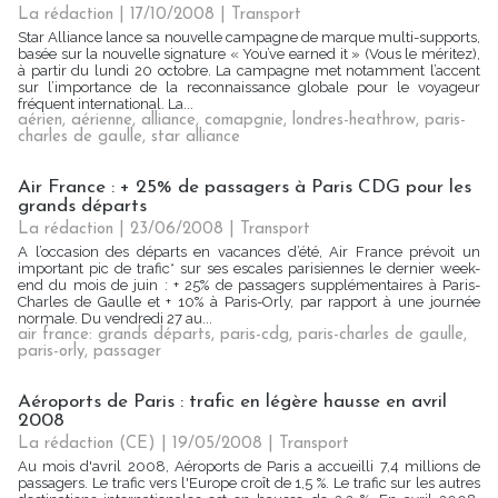
La rédaction | 17/10/2008
|
Transport
Star Alliance lance sa nouvelle campagne de marque multi-supports,
basée sur la nouvelle signature « You’ve earned it » (Vous le méritez),
à partir du lundi 20 octobre. La campagne met notamment l’accent
sur l’importance de la reconnaissance globale pour le voyageur
fréquent international. La...
aérien
,
aérienne
,
alliance
,
comapgnie
,
londres-heathrow
,
paris-
charles de gaulle
,
star alliance
Air France : + 25% de passagers à Paris CDG pour les
grands départs
La rédaction | 23/06/2008
|
Transport
A l’occasion des départs en vacances d’été, Air France prévoit un
important pic de trafic* sur ses escales parisiennes le dernier week-
end du mois de juin : + 25% de passagers supplémentaires à Paris-
Charles de Gaulle et + 10% à Paris-Orly, par rapport à une journée
normale. Du vendredi 27 au...
air france: grands départs
,
paris-cdg
,
paris-charles de gaulle
,
paris-orly
,
passager
Aéroports de Paris : trafic en légère hausse en avril
2008
La rédaction (CE) | 19/05/2008
|
Transport
Au mois d'avril 2008, Aéroports de Paris a accueilli 7,4 millions de
passagers. Le trafic vers l'Europe croît de 1,5 %. Le trafic sur les autres