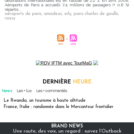
destinations internationales est en hausse de 2,2 %. En avril 2008,
Aéroports de Paris a accueilli 7,4 millions de passagers (+ 0,8 %)
répartis...
aéroports de paris
,
amadeus
,
orly
,
paris-charles de gaulle
,
roissy
DERNIÈRE
HEURE
News
Les + lus
Les + commentés
Le Rwanda, un tourisme à haute altitude
France, Italie : randonnée dans le Mercantour frontalier
BRAND NEWS
Une route, des voix, un regard : suivez l’Outback