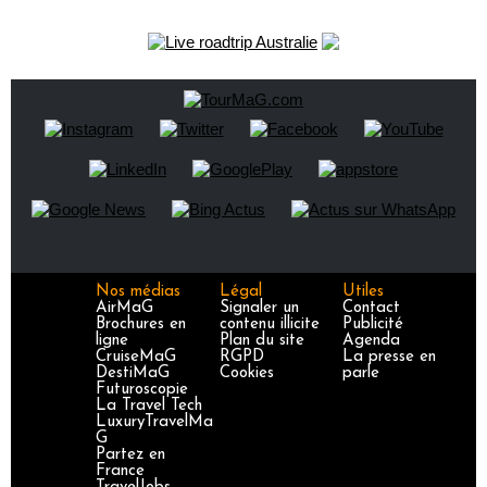
Nos médias
Légal
Utiles
AirMaG
Signaler un
Contact
Brochures en
contenu illicite
Publicité
ligne
Plan du site
Agenda
CruiseMaG
RGPD
La presse en
DestiMaG
Cookies
parle
Futuroscopie
La Travel Tech
LuxuryTravelMa
G
Partez en
France